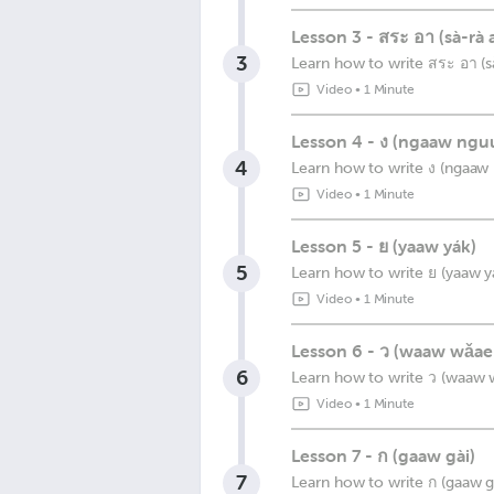
Lesson 3 - สระ อา (sà-rà 
3
Learn how to write สระ อา (s
Video
•
1 Minute
Lesson 4 - ง (ngaaw ngu
4
Learn how to write ง (ngaaw
Video
•
1 Minute
Lesson 5 - ย (yaaw yák)
5
Learn how to write ย (yaaw y
Video
•
1 Minute
Lesson 6 - ว (waaw wǎae
6
Learn how to write ว (waaw
Video
•
1 Minute
Lesson 7 - ก (gaaw gài)
7
Learn how to write ก (gaaw g