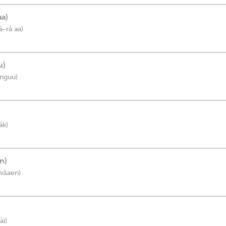
aa)
à-rà aa)
u)
 nguu)
ák)
n)
 wǎaen)
ài)