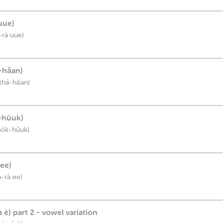
 uue)
-rà uue)
-hǎan)
há-hǎan)
-hûuk)
ók-hûuk)
 ee)
à-rà ee)
 è) part 2 - vowel variation