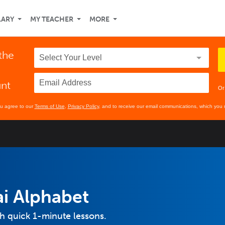
LARY
MY TEACHER
MORE
 the
unt
Or
ou agree to our
Terms of Use
,
Privacy Policy
, and to receive our email communications, which you 
i Alphabet
th quick 1-minute lessons.