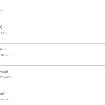
an)
ù)
-rà ù)
uu)
-rà uu)
waai)
 khwaai)
ùe)
-rà ùe)