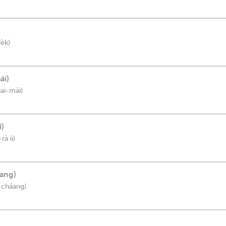
dèk)
ái)
ai-mái)
i)
rà ii)
áang)
 cháang)