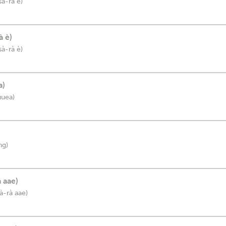
sà-rà è)
à è)
sà-rà è)
a)
uuea)
ng)
 aae)
à-rà aae)