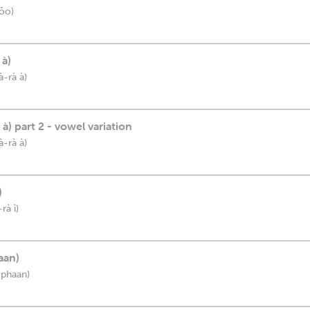
sôo)
 à)
à-rà à)
à) part 2 - vowel variation
à-rà à)
)
rà ì)
aan)
 phaan)