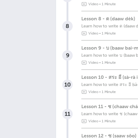
Video
•
1 Minute
Lesson 8 - ด (daaw dèk)
8
Learn how to write ด (daaw 
Video
•
1 Minute
Lesson 9 - บ (baaw bai-m
9
Learn how to write บ (baaw b
Video
•
1 Minute
Lesson 10 - สระ อี (sà-rà i
10
Learn how to write สระ อี (sà-
Video
•
1 Minute
Lesson 11 - ช (chaaw ch
11
Learn how to write ช (chaaw
Video
•
1 Minute
Lesson 12 - ซ (saaw sôo)