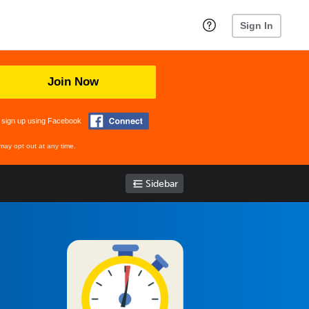
Sign In
Join Now
 sign up using Facebook
may opt out at any time.
Sidebar