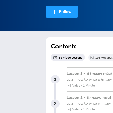
Follow
Contents
38
Video Lesson
s
195
Vocabul
Lesson 1 - ม (maaw máa)
1
Learn how to write ม (maaw
Video
•
1 Minute
Lesson 2 - น (naaw nǔu)
2
Learn how to write น (naaw 
Video
•
1 Minute