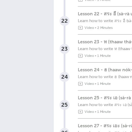
Lesson 22 - สระ อื (sà-rà
22
Learn how to write สระ อื (sà
Video
•
2 Minutes
Lesson 23 - ท (thaaw thá
23
Learn how to write ท (thaaw t
Video
•
1 Minute
Lesson 24 - ฮ (haaw nók
24
Learn how to write ฮ (haaw n
Video
•
1 Minute
Lesson 25 - สระ เอ (sà-rà
25
Learn how to write สระ เอ (s
Video
•
1 Minute
Lesson 27 - สระ เอะ (sà-rà