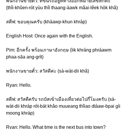
พนักงานขายตั๋ว: ที่ขึ้นรถอยู่ที่ทางออกหมายเลขหกค่ะ
(thîi-khûen-rót yùu thîi thaang-àawk mǎai-lêek hòk khâ)
สตีฟ: ขอบคุณครับ (khàawp-khun khráp)
English Host: Once again with the English.
Pim: อีกครั้ง พร้อมภาษาอังกฤษ (ìik khráng phráawm
phaa-săa ang-grìt)
พนักงานขายตั๋ว: สวัสดีค่ะ (sà-wàt-dii khâ)
Ryan: Hello.
สตีฟ: สวัสดีครับ รถบัสเข้าเมืองเที่ยวต่อไปกี่โมงครับ (sà-
wàt-dii khráp rót-bát khâo muueang thîiao dtàaw-bpai gìi
moong khráp)
Ryan: Hello. What time is the next bus into town?