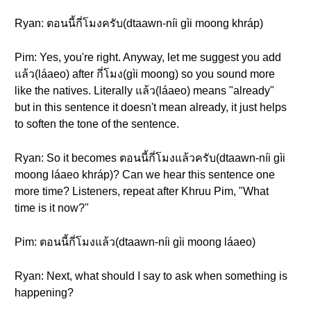
Ryan: ตอนนี้กี่โมงครับ(dtaawn-níi gìi moong khráp)
Pim: Yes, you're right. Anyway, let me suggest you add
แล้ว(láaeo) after กี่โมง(gìi moong) so you sound more
like the natives. Literally แล้ว(láaeo) means "already"
but in this sentence it doesn't mean already, it just helps
to soften the tone of the sentence.
Ryan: So it becomes ตอนนี้กี่โมงแล้วครับ(dtaawn-níi gìi
moong láaeo khráp)? Can we hear this sentence one
more time? Listeners, repeat after Khruu Pim, "What
time is it now?"
Pim: ตอนนี้กี่โมงแล้ว(dtaawn-níi gìi moong láaeo)
Ryan: Next, what should I say to ask when something is
happening?