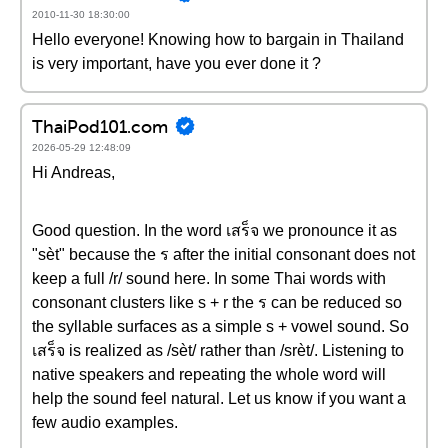
2010-11-30 18:30:00
Hello everyone! Knowing how to bargain in Thailand
is very important, have you ever done it ?
ThaiPod101.com
2026-05-29 12:48:09
Hi Andreas,
Good question. In the word เสร็จ we pronounce it as
"sèt" because the ร after the initial consonant does not
keep a full /r/ sound here. In some Thai words with
consonant clusters like s + r the ร can be reduced so
the syllable surfaces as a simple s + vowel sound. So
เสร็จ is realized as /sèt/ rather than /srèt/. Listening to
native speakers and repeating the whole word will
help the sound feel natural. Let us know if you want a
few audio examples.