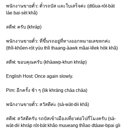
พนักงานขายตั๋ว: ตั๋วรถบัส และใบเสร็จค่ะ (dtǔua-rót-bàt
láe bai-sèt khâ)
สตีฟ: ครับ (khráp)
พนักงานขายตั๋ว: ที่ขึ้นรถอยู่ที่ทางออกหมายเลขหกค่ะ
(thîi-khûen-rót yùu thîi thaang-àawk mǎai-lêek hòk khâ)
สตีฟ: ขอบคุณครับ (khàawp-khun khráp)
English Host: Once again slowly.
Pim: อีกครั้ง ช้า ๆ (ìik khráng cháa cháa)
พนักงานขายตั๋ว: สวัสดีค่ะ (sà-wàt-dii khâ)
สตีฟ: สวัสดีครับ รถบัสเข้าเมืองเที่ยวต่อไปกี่โมงครับ (sà-
wàt-dii khráp rót-bát khâo muueang thîiao dtàaw-bpai gìi