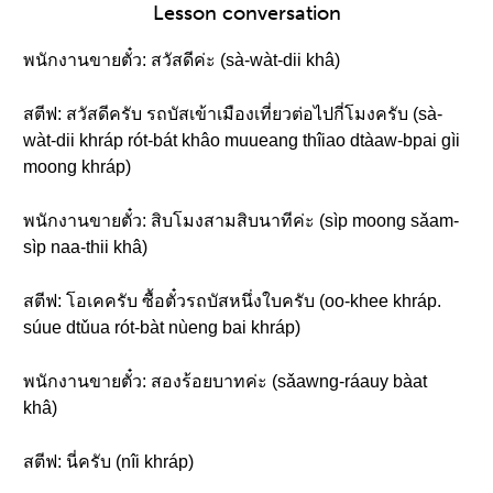
Lesson conversation
พนักงานขายตั๋ว: สวัสดีค่ะ (sà-wàt-dii khâ)
สตีฟ: สวัสดีครับ รถบัสเข้าเมืองเที่ยวต่อไปกี่โมงครับ (sà-
wàt-dii khráp rót-bát khâo muueang thîiao dtàaw-bpai gìi
moong khráp)
พนักงานขายตั๋ว: สิบโมงสามสิบนาทีค่ะ (sìp moong sǎam-
sìp naa-thii khâ)
สตีฟ: โอเคครับ ซื้อตั๋วรถบัสหนึ่งใบครับ (oo-khee khráp.
súue dtǔua rót-bàt nùeng bai khráp)
พนักงานขายตั๋ว: สองร้อยบาทค่ะ (sǎawng-ráauy bàat
khâ)
สตีฟ: นี่ครับ (nîi khráp)