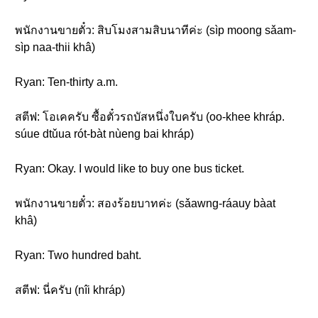
พนักงานขายตั๋ว: สิบโมงสามสิบนาทีค่ะ (sìp moong sǎam-
sìp naa-thii khâ)
Ryan: Ten-thirty a.m.
สตีฟ: โอเคครับ ซื้อตั๋วรถบัสหนึ่งใบครับ (oo-khee khráp.
súue dtǔua rót-bàt nùeng bai khráp)
Ryan: Okay. I would like to buy one bus ticket.
พนักงานขายตั๋ว: สองร้อยบาทค่ะ (sǎawng-ráauy bàat
khâ)
Ryan: Two hundred baht.
สตีฟ: นี่ครับ (nîi khráp)