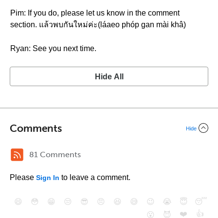
Pim: If you do, please let us know in the comment
section. แล้วพบกันใหม่ค่ะ(láaeo phóp gan mài khâ)
Ryan: See you next time.
Hide All
Comments
Hide
81 Comments
Please
to leave a comment.
Sign In
😄
😳
😁
😒
😎
😠
😆
😅
😉
😭
😇
😴
❤️
👍
😮
😈