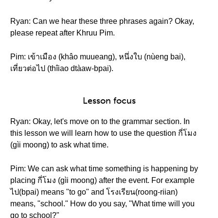
Ryan: Can we hear these three phrases again? Okay,
please repeat after Khruu Pim.
Pim: เข้าเมือง (khâo muueang), หนึ่งใบ (nùeng bai),
เที่ยวต่อไป (thîiao dtàaw-bpai).
Lesson focus
Ryan: Okay, let's move on to the grammar section. In
this lesson we will learn how to use the question กี่โมง
(gìi moong) to ask what time.
Pim: We can ask what time something is happening by
placing กี่โมง (gìi moong) after the event. For example
ไป(bpai) means "to go" and โรงเรียน(roong-riian)
means, "school." How do you say, "What time will you
go to school?"