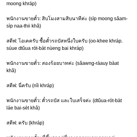
moong khráp)
พนักงานขายตั๋ว: สิบโมงสามสิบนาทีค่ะ (sìp moong sǎam-
sìp naa-thii khâ)
สตีฟ: โอเคครับ ซื้อตั๋วรถบัสหนึ่งใบครับ (oo-khee khráp.
súue dtǔua rót-bàt nùeng bai khráp)
พนักงานขายตั๋ว: สองร้อยบาทค่ะ (sǎawng-ráauy bàat
khâ)
สตีฟ: นี่ครับ (nîi khráp)
พนักงานขายตั๋ว: ตั๋วรถบัส และใบเสร็จค่ะ (dtǔua-rót-bàt
láe bai-sèt khâ)
สตีฟ: ครับ (khráp)