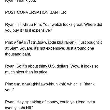
Ryan: Thank you.
POST CONVERSATION BANTER
Ryan: Hi, Khruu Pim. Your watch looks great. Where did
you buy it? Is it expensive?
Pim: สวัสดีค่ะไรอัน(sà-wàt-dii khâ rai-ân). I just bought it
at Siam Square. It's not expensive. Just around one
thousand baht.
Ryan: So it's about thirty U.S. dollars. Wow, it looks so
much nicer than its price.
Pim: ขอบคุณค่ะ(khàawp-khun khâ) which is, "thank
you."
Ryan: Hey, speaking of money, could you lend me a
twenty baht bill?