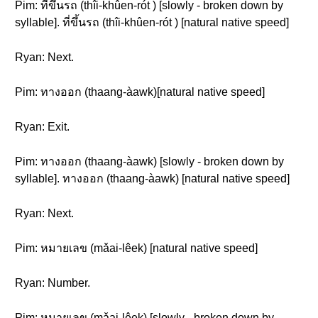
Pim: ที่ขึ้นรถ (thîi-khûen-rót ) [slowly - broken down by
syllable]. ที่ขึ้นรถ (thîi-khûen-rót ) [natural native speed]
Ryan: Next.
Pim: ทางออก (thaang-àawk)[natural native speed]
Ryan: Exit.
Pim: ทางออก (thaang-àawk) [slowly - broken down by
syllable]. ทางออก (thaang-àawk) [natural native speed]
Ryan: Next.
Pim: หมายเลข (mǎai-lêek) [natural native speed]
Ryan: Number.
Pim: หมายเลข (mǎai-lêek) [slowly - broken down by