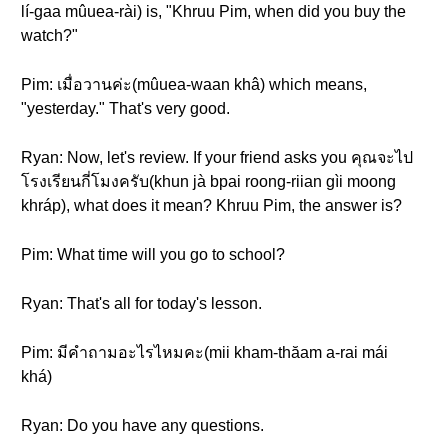
lí-gaa mûuea-rài) is, "Khruu Pim, when did you buy the
watch?"
Pim: เมื่อวานค่ะ(mûuea-waan khâ) which means,
"yesterday." That's very good.
Ryan: Now, let's review. If your friend asks you คุณจะไป
โรงเรียนกี่โมงครับ(khun jà bpai roong-riian gìi moong
khráp), what does it mean? Khruu Pim, the answer is?
Pim: What time will you go to school?
Ryan: That's all for today's lesson.
Pim: มีคำถามอะไรไหมคะ(mii kham-thăam a-rai mái
khá)
Ryan: Do you have any questions.