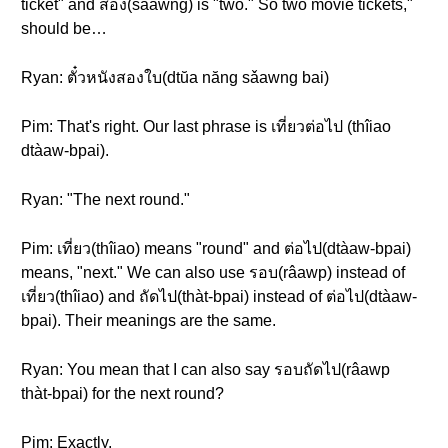
ticket" and สอง(sǎawng) is "two." So two movie tickets,"
should be…
Ryan: ตั๋วหนังสองใบ(dtŭa năng sǎawng bai)
Pim: That's right. Our last phrase is เที่ยวต่อไป (thîiao
dtàaw-bpai).
Ryan: "The next round."
Pim: เที่ยว(thîiao) means "round" and ต่อไป(dtàaw-bpai)
means, "next." We can also use รอบ(râawp) instead of
เที่ยว(thîiao) and ถัดไป(thàt-bpai) instead of ต่อไป(dtàaw-
bpai). Their meanings are the same.
Ryan: You mean that I can also say รอบถัดไป(râawp
thàt-bpai) for the next round?
Pim: Exactly.