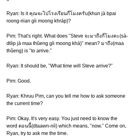
Ryan: Is it คุณจะไปโรงเรียนกี่โมงครับ(khun jà bpai
roong-riian gìi moong khráp)?
Pim: That's right. What does "Steve จะมาถึงกี่โมงคะ(sà-
dtíip jà maa thǔeng gìi moong khá)" mean? มาถึง(maa
thǔeng) is "to arrive."
Ryan: It should be, "What time will Steve arrive?"
Pim: Good.
Ryan: Khruu Pim, can you tell me how to ask someone
the current time?
Pim: Okay. It's very easy. You just need to know the
word ตอนนี้(dtaawn-níi) which means, "now." Come on,
Ryan, try to ask me the time.