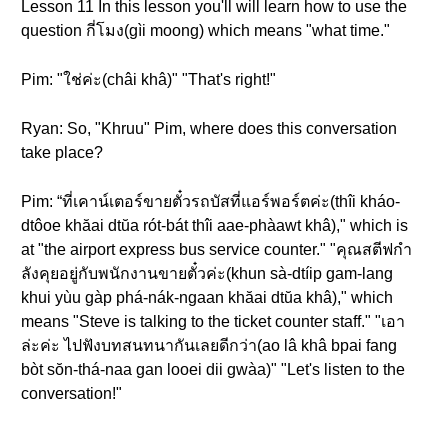
Lesson 11 In this lesson you'll will learn how to use the
question กี่โมง(gìi moong) which means "what time."
Pim: "ใช่ค่ะ(châi khâ)" "That's right!"
Ryan: So, "Khruu" Pim, where does this conversation
take place?
Pim: “ที่เคาน์เตอร์ขายตั๋วรถบัสที่แอร์พอร์ตค่ะ(thîi kháo-
dtôoe khăai dtŭa rót-bát thîi aae-phàawt khâ)," which is
at "the airport express bus service counter." "คุณสตีฟกำ
ลังคุยอยู่กับพนักงานขายตั๋วค่ะ(khun sà-dtíip gam-lang
khui yùu gàp phá-nák-ngaan khăai dtŭa khâ)," which
means "Steve is talking to the ticket counter staff." "เอา
ล่ะค่ะ ไปฟังบทสนทนากันเลยดีกว่า(ao lâ khâ bpai fang
bòt sŏn-thá-naa gan looei dii gwàa)" "Let's listen to the
conversation!"