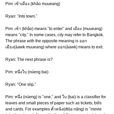
Pim: เข้าเมือง (khâo muueang)
Ryan: "Into town."
Pim: เข้า (khâo) means "to enter" and เมือง (muueang)
means "city." In some cases, city may refer to Bangkok.
The phrase with the opposite meaning is ออก
เมือง(àawk muueang) where ออก(àawk) means to exit.
Ryan: The next phrase is?
Pim: หนึ่งใบ (nùeng bai)
Ryan: "One slip."
Pim: หนึ่ง (nùeng) is "one," and ใบ (bai) is a classifier for
leaves and small pieces of paper such as tickets, bills
and cards. For examples ตั๋วหนัง(dtŭa năng) is "movie