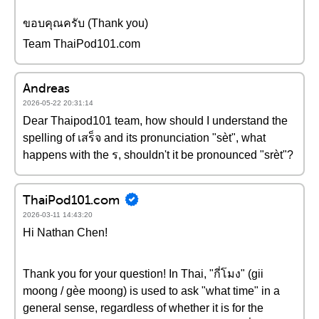
ขอบคุณครับ (Thank you)
Team ThaiPod101.com
Andreas
2026-05-22 20:31:14
Dear Thaipod101 team, how should I understand the
spelling of เสร็จ and its pronunciation "sèt", what
happens with the ร, shouldn't it be pronounced "srèt"?
ThaiPod101.com
2026-03-11 14:43:20
Hi Nathan Chen!
Thank you for your question! In Thai, "กี่โมง" (gii
moong / gèe moong) is used to ask "what time" in a
general sense, regardless of whether it is for the