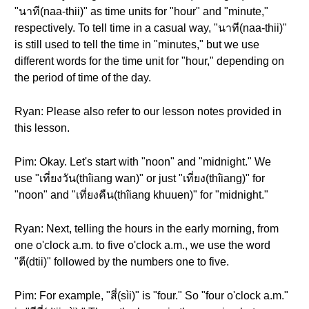
"นาที(naa-thii)" as time units for "hour" and "minute,"
respectively. To tell time in a casual way, "นาที(naa-thii)"
is still used to tell the time in "minutes," but we use
different words for the time unit for "hour," depending on
the period of time of the day.
Ryan: Please also refer to our lesson notes provided in
this lesson.
Pim: Okay. Let's start with "noon" and "midnight." We
use "เที่ยงวัน(thîiang wan)" or just "เที่ยง(thîiang)" for
"noon" and "เที่ยงคืน(thîiang khuuen)" for "midnight."
Ryan: Next, telling the hours in the early morning, from
one o'clock a.m. to five o'clock a.m., we use the word
"ตี(dtii)" followed by the numbers one to five.
Pim: For example, "สี่(sìi)" is "four." So "four o'clock a.m."