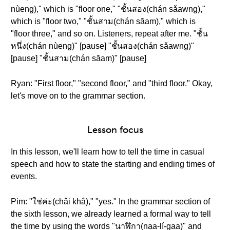
nùeng)," which is "floor one," "ชั้นสอง(chán sǎawng),"
which is "floor two," "ชั้นสาม(chán săam)," which is
"floor three," and so on. Listeners, repeat after me. "ชั้น
หนึ่ง(chán nùeng)" [pause] "ชั้นสอง(chán sǎawng)"
[pause] "ชั้นสาม(chán săam)" [pause]
Ryan: "First floor," "second floor," and "third floor." Okay,
let's move on to the grammar section.
Lesson focus
In this lesson, we'll learn how to tell the time in casual
speech and how to state the starting and ending times of
events.
Pim: "ใช่ค่ะ(châi khâ)," "yes." In the grammar section of
the sixth lesson, we already learned a formal way to tell
the time by using the words "นาฬิกา(naa-lí-gaa)" and