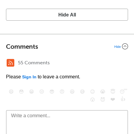
Hide All
Comments
Hide
55 Comments
Please
to leave a comment.
Sign In
😄
😳
😁
😒
😎
😠
😆
😅
😉
😭
😇
😴
❤️
👍
😮
😈