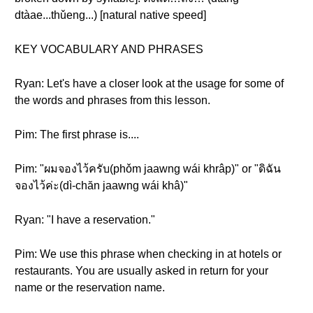
dtàae...thǔeng...) [natural native speed]
KEY VOCABULARY AND PHRASES
Ryan: Let's have a closer look at the usage for some of
the words and phrases from this lesson.
Pim: The first phrase is....
Pim: "ผมจองไว้ครับ(phǒm jaawng wái khrâp)" or "ดิฉัน
จองไว้ค่ะ(dì-chăn jaawng wái khâ)"
Ryan: "I have a reservation."
Pim: We use this phrase when checking in at hotels or
restaurants. You are usually asked in return for your
name or the reservation name.