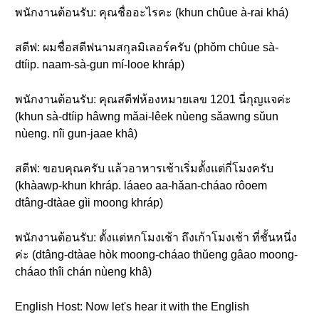
พนักงานต้อนรับ: คุณชื่ออะไรคะ (khun chûue à-rai khá)
สตีฟ: ผมชื่อสตีฟนามสกุลมิเลอร์ครับ (phǒm chûue sà-
dtíip. naam-sà-gun mí-looe khráp)
พนักงานต้อนรับ: คุณสตีฟห้องหมายเลข 1201 นี่กุญแจค่ะ
(khun sà-dtíip hâwng mǎai-lêek nùeng sǎawng sǔun
nùeng. nîi gun-jaae khâ)
สตีฟ: ขอบคุณครับ แล้วอาหารเช้าเริ่มตั้งแต่กี่โมงครับ
(khàawp-khun khráp. láaeo aa-hǎan-cháao rôoem
dtâng-dtàae gìi moong khráp)
พนักงานต้อนรับ: ตั้งแต่หกโมงเช้า ถึงเก้าโมงเช้า ที่ชั้นหนึ่ง
ค่ะ (dtâng-dtàae hòk moong-cháao thǔeng gâao moong-
cháao thîi chán nùeng khâ)
English Host: Now let's hear it with the English