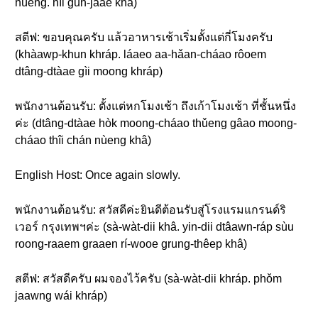
nùeng. nîi gun-jaae khâ)
สตีฟ: ขอบคุณครับ แล้วอาหารเช้าเริ่มตั้งแต่กี่โมงครับ
(khàawp-khun khráp. láaeo aa-hǎan-cháao rôoem
dtâng-dtàae gìi moong khráp)
พนักงานต้อนรับ: ตั้งแต่หกโมงเช้า ถึงเก้าโมงเช้า ที่ชั้นหนึ่ง
ค่ะ (dtâng-dtàae hòk moong-cháao thǔeng gâao moong-
cháao thîi chán nùeng khâ)
English Host: Once again slowly.
พนักงานต้อนรับ: สวัสดีค่ะยินดีต้อนรับสู่โรงแรมแกรนด์ริ
เวอร์ กรุงเทพฯค่ะ (sà-wàt-dii khâ. yin-dii dtâawn-ráp sùu
roong-raaem graaen rí-wooe grung-thêep khâ)
สตีฟ: สวัสดีครับ ผมจองไว้ครับ (sà-wàt-dii khráp. phǒm
jaawng wái khráp)