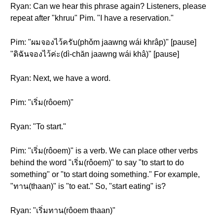
Ryan: Can we hear this phrase again? Listeners, please
repeat after "khruu" Pim. "I have a reservation."
Pim: "ผมจองไว้ครับ(phǒm jaawng wái khrâp)" [pause]
"ดิฉันจองไว้ค่ะ(dì-chăn jaawng wái khâ)" [pause]
Ryan: Next, we have a word.
Pim: "เริ่ม(rôoem)"
Ryan: "To start."
Pim: "เริ่ม(rôoem)" is a verb. We can place other verbs
behind the word "เริ่ม(rôoem)" to say "to start to do
something" or "to start doing something." For example,
"ทาน(thaan)" is "to eat." So, "start eating" is?
Ryan: "เริ่มทาน(rôoem thaan)"