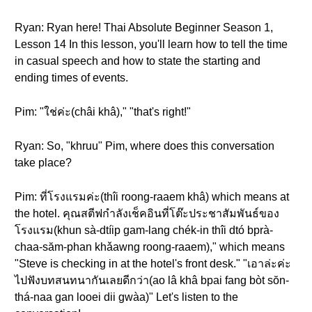
Ryan: Ryan here! Thai Absolute Beginner Season 1,
Lesson 14 In this lesson, you'll learn how to tell the time
in casual speech and how to state the starting and
ending times of events.
Pim: "ใช่ค่ะ(châi khâ)," "that's right!"
Ryan: So, "khruu" Pim, where does this conversation
take place?
Pim: ที่โรงแรมค่ะ(thîi roong-raaem khâ) which means at
the hotel. คุณสตีฟกำลังเช็คอินที่โต๊ะประชาสัมพันธ์ของ
โรงแรม(khun sà-dtíip gam-lang chék-in thîi dtó bprà-
chaa-săm-phan khǎawng roong-raaem)," which means
"Steve is checking in at the hotel's front desk." "เอาล่ะค่ะ
ไปฟังบทสนทนากันเลยดีกว่า(ao lâ khâ bpai fang bòt sŏn-
thá-naa gan looei dii gwàa)" Let's listen to the