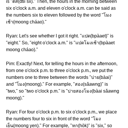
is "ตีสี่(dtii sìi)." Then, the hours in the morning between
six o'clock a.m. and eleven o'clock a.m. can be said as
the numbers six to eleven followed by the word "โมง
เช้า(moong cháao)."
Ryan: Let's see whether I got it right. "แปด(bpàaet)" is
"eight." So, "eight o'clock a.m." is "แปดโมงเช้า(bpàaet
moong cháao)."
Pim: Exactly! Next, for telling the hours in the afternoon,
from one o'clock p.m. to three o'clock p.m., we put the
numbers one to three between the words "บ่าย(bàai)"
and "โมง(moong)." For example, "สอง(sǎawng)" is
"two," so "two o'clock p.m." is "บ่ายสองโมง(bàai sǎawng
moong)."
Ryan: For four o'clock p.m. to six o'clock p.m., we place
the numbers four to six in front of the word "โมง
เย็น(moong yen)." For example, "หก(hòk)" is "six," so