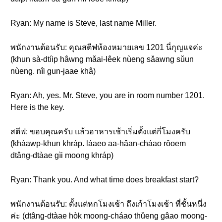
Ryan: My name is Steve, last name Miller.
พนักงานต้อนรับ: คุณสตีฟห้องหมายเลข 1201 นี่กุญแจค่ะ
(khun sà-dtíip hâwng mǎai-lêek nùeng sǎawng sǔun
nùeng. nîi gun-jaae khâ)
Ryan: Ah, yes. Mr. Steve, you are in room number 1201.
Here is the key.
สตีฟ: ขอบคุณครับ แล้วอาหารเช้าเริ่มตั้งแต่กี่โมงครับ
(khàawp-khun khráp. láaeo aa-hǎan-cháao rôoem
dtâng-dtàae gìi moong khráp)
Ryan: Thank you. And what time does breakfast start?
พนักงานต้อนรับ: ตั้งแต่หกโมงเช้า ถึงเก้าโมงเช้า ที่ชั้นหนึ่ง
ค่ะ (dtâng-dtàae hòk moong-cháao thǔeng gâao moong-