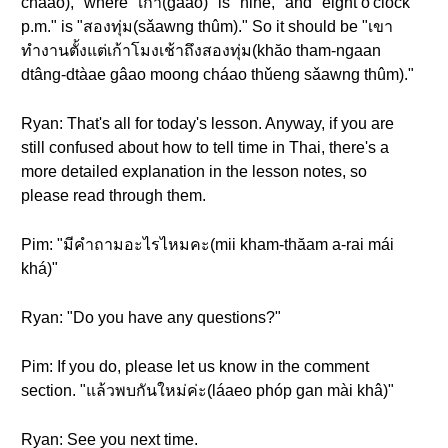
cháao)," where "เก้า(gâao)" is "nine," and "eight o'clock
p.m." is "สองทุ่ม(sǎawng thûm)." So it should be "เขา
ทำงานตั้งแต่เก้าโมงเช้าถึงสองทุ่ม(khăo tham-ngaan
dtâng-dtàae gâao moong cháao thǔeng sǎawng thûm)."
Ryan: That's all for today's lesson. Anyway, if you are
still confused about how to tell time in Thai, there's a
more detailed explanation in the lesson notes, so
please read through them.
Pim: "มีคำถามอะไรไหมคะ(mii kham-thăam a-rai mái
khá)"
Ryan: "Do you have any questions?"
Pim: If you do, please let us know in the comment
section. "แล้วพบกันใหม่ค่ะ(láaeo phóp gan mài khâ)"
Ryan: See you next time.