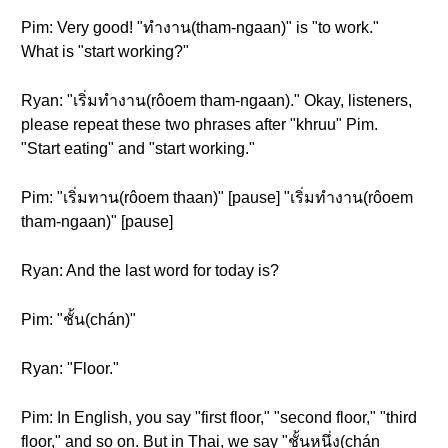
Pim: Very good! "ทำงาน(tham-ngaan)" is "to work."
What is "start working?"
Ryan: "เริ่มทำงาน(rôoem tham-ngaan)." Okay, listeners,
please repeat these two phrases after "khruu" Pim.
"Start eating" and "start working."
Pim: "เริ่มทาน(rôoem thaan)" [pause] "เริ่มทำงาน(rôoem
tham-ngaan)" [pause]
Ryan: And the last word for today is?
Pim: "ชั้น(chán)"
Ryan: "Floor."
Pim: In English, you say "first floor," "second floor," "third
floor," and so on. But in Thai, we say "ชั้นหนึ่ง(chán