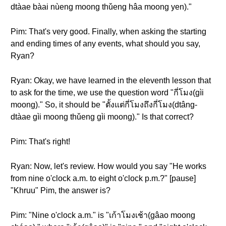
dtàae bàai nùeng moong thǔeng hâa moong yen)."
Pim: That's very good. Finally, when asking the starting
and ending times of any events, what should you say,
Ryan?
Ryan: Okay, we have learned in the eleventh lesson that
to ask for the time, we use the question word "กี่โมง(gìi
moong)." So, it should be "ตั้งแต่กี่โมงถึงกี่โมง(dtâng-
dtàae gìi moong thǔeng gìi moong)." Is that correct?
Pim: That's right!
Ryan: Now, let's review. How would you say "He works
from nine o'clock a.m. to eight o'clock p.m.?" [pause]
"Khruu" Pim, the answer is?
Pim: "Nine o'clock a.m." is "เก้าโมงเช้า(gâao moong