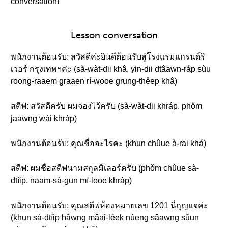
conversation!
Lesson conversation
พนักงานต้อนรับ: สวัสดีค่ะยินดีต้อนรับสู่โรงแรมแกรนด์ริ
เวอร์ กรุงเทพฯค่ะ (sà-wàt-dii khâ. yin-dii dtâawn-ráp sùu
roong-raaem graaen rí-wooe grung-thêep khâ)
สตีฟ: สวัสดีครับ ผมจองไว้ครับ (sà-wàt-dii khráp. phǒm
jaawng wái khráp)
พนักงานต้อนรับ: คุณชื่ออะไรคะ (khun chûue à-rai khá)
สตีฟ: ผมชื่อสตีฟนามสกุลมิเลอร์ครับ (phǒm chûue sà-
dtíip. naam-sà-gun mí-looe khráp)
พนักงานต้อนรับ: คุณสตีฟห้องหมายเลข 1201 นี่กุญแจค่ะ
(khun sà-dtíip hâwng mǎai-lêek nùeng sǎawng sǔun