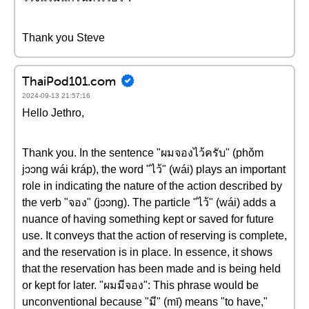
Thank you Steve
ThaiPod101.com
2024-09-13 21:57:16
Hello Jethro,
Thank you. In the sentence "ผมจองไว้ครับ" (phǒm
jɔɔng wái kráp), the word "ไว้" (wái) plays an important
role in indicating the nature of the action described by
the verb "จอง" (jɔɔng). The particle "ไว้" (wái) adds a
nuance of having something kept or saved for future
use. It conveys that the action of reserving is complete,
and the reservation is in place. In essence, it shows
that the reservation has been made and is being held
or kept for later. "ผมมีจอง": This phrase would be
unconventional because "มี" (mī) means "to have,"