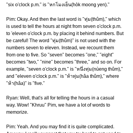
"six o'clock p.m." is "หกโมงเย็น(hòk moong yen)."
Pim: Okay. And then the last word is "ทุ่ม(thûm)," which
is used to tell the hours at night from seven o'clock p.m.
to 'eleven o'clock p.m. by placing it behind numbers. But
be careful! The word "ทุ่ม(thûm)" is not used with the
numbers seven to eleven. Instead, we recount them
from one to five. So "seven" becomes "one," "eight"
becomes "two," "nine" becomes "three," and so on. For
example, "seven o'clock p.m." is "หนึ่งทุ่ม(nùeng thûm),"
and "eleven o'clock p.m." is "ห้าทุ่ม(hâa thûm)," where
"ห้า(hâa)" is "five."
Ryan: Well, that's all for telling the hours in a casual
way. Wow! "Khruu" Pim, we have a lot of words to
memorize.
Pim: Yeah. And you may find it is quite complicated.