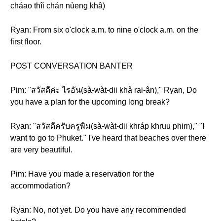
cháao thîi chán nùeng khâ)
Ryan: From six o'clock a.m. to nine o'clock a.m. on the
first floor.
POST CONVERSATION BANTER
Pim: "สวัสดีค่ะ ไรอัน(sà-wàt-dii khâ rai-ân)," Ryan, Do
you have a plan for the upcoming long break?
Ryan: "สวัสดีครับครูพิม(sà-wàt-dii khráp khruu phim)," "I
want to go to Phuket." I've heard that beaches over there
are very beautiful.
Pim: Have you made a reservation for the
accommodation?
Ryan: No, not yet. Do you have any recommended