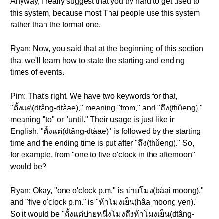
Anyway, I really suggest that you try hard to get used to
this system, because most Thai people use this system
rather than the formal one.
Ryan: Now, you said that at the beginning of this section
that we'll learn how to state the starting and ending
times of events.
Pim: That's right. We have two keywords for that,
"ตั้งแต่(dtâng-dtàae)," meaning "from," and "ถึง(thǔeng),"
meaning "to" or "until." Their usage is just like in
English. "ตั้งแต่(dtâng-dtàae)" is followed by the starting
time and the ending time is put after "ถึง(thǔeng)." So,
for example, from "one to five o'clock in the afternoon"
would be?
Ryan: Okay, "one o'clock p.m." is บ่ายโมง(bàai moong),"
and "five o'clock p.m." is "ห้าโมงเย็น(hâa moong yen)."
So it would be "ตั้งแต่บ่ายหนึ่งโมงถึงห้าโมงเย็น(dtâng-