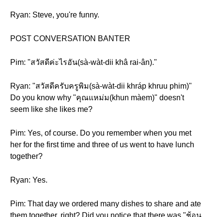
Ryan: Steve, you're funny.
POST CONVERSATION BANTER
Pim: "สวัสดีค่ะไรอัน(sà-wàt-dii khâ rai-ân)."
Ryan: "สวัสดีครับครูพิม(sà-wàt-dii khráp khruu phim)"
Do you know why "คุณแหม่ม(khun màem)" doesn't
seem like she likes me?
Pim: Yes, of course. Do you remember when you met
her for the first time and three of us went to have lunch
together?
Ryan: Yes.
Pim: That day we ordered many dishes to share and ate
them together, right? Did you notice that there was "ช้อน