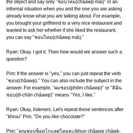
the object and say only "ชอบไหม(châawp mái)" in an
informal situation when you and the one you are asking
already know what you are talking about. For example,
you brought your girlfriend to a very nice restaurant and
wanted to ask her whether if she liked the restaurant,
you can say "ชอบไหม(châawp mái)."
Ryan: Okay. I got it. Then how would we answer such a
question?
Pim: If the answer is "yes," you can just repeat the verb
"ชอบ(châawp)." You can also include the subject in the
answer. For example, "ผมชอบ(phŏm châawp)" or "ดิฉัน
ชอบ(dì-chăn châawp)" means "Yes, I like."
Ryan: Okay, listeners. Let's repeat these sentences after
"khruu" Pim. "Do you like chocolate?"
Pim: "คุณชอบช็อคโกแลตไหมคะ(khun châawp cháwk-