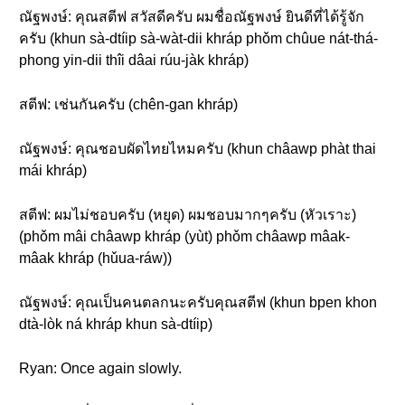
ณัฐพงษ์: คุณสตีฟ สวัสดีครับ ผมชื่อณัฐพงษ์ ยินดีที่ได้รู้จัก
ครับ (khun sà-dtíip sà-wàt-dii khráp phǒm chûue nát-thá-
phong yin-dii thîi dâai rúu-jàk khráp)
สตีฟ: เช่นกันครับ (chên-gan khráp)
ณัฐพงษ์: คุณชอบผัดไทยไหมครับ (khun châawp phàt thai
mái khráp)
สตีฟ: ผมไม่ชอบครับ (หยุด) ผมชอบมากๆครับ (หัวเราะ)
(phǒm mâi châawp khráp (yùt) phǒm châawp mâak-
mâak khráp (hǔua-ráw))
ณัฐพงษ์: คุณเป็นคนตลกนะครับคุณสตีฟ (khun bpen khon
dtà-lòk ná khráp khun sà-dtíip)
Ryan: Once again slowly.