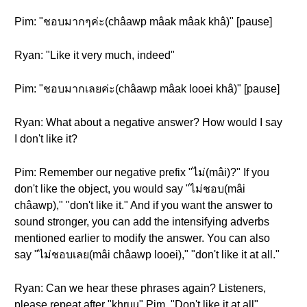
Pim: "ชอบมากๆค่ะ(châawp mâak mâak khâ)" [pause]
Ryan: "Like it very much, indeed"
Pim: "ชอบมากเลยค่ะ(châawp mâak looei khâ)" [pause]
Ryan: What about a negative answer? How would I say
I don't like it?
Pim: Remember our negative prefix "ไม่(mâi)?" If you
don't like the object, you would say "ไม่ชอบ(mâi
châawp)," "don't like it." And if you want the answer to
sound stronger, you can add the intensifying adverbs
mentioned earlier to modify the answer. You can also
say "ไม่ชอบเลย(mâi châawp looei)," "don't like it at all."
Ryan: Can we hear these phrases again? Listeners,
please repeat after "khruu" Pim. "Don't like it at all"