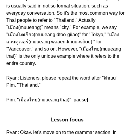
is usually said in not so formal situation, such as
everyday conversation. So it's the most common way for
Thai people to refer to "Thailand." Actually
"เมือง(muueang)" means "city." For example, we say
"เมืองโตเกียว(muueang dtoo-giiao)" for "Tokyo," "เมือง
แวนคูเวอร์(muueang waaen-khuu-wôoe) " for
"Vancouver," and so on. However, "เมืองไทย(muueang
thai)" is the only unique example where it refers to the
entire country.
Ryan: Listeners, please repeat the word after "khruu"
Pim. "Thailand."
Pim: "เมืองไทย(muueang thai)" [pause]
Lesson focus
Ryan: Okay, let's move on to the grammar section. In