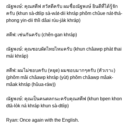
ณัฐพงษ์: คุณสตีฟ สวัสดีครับ ผมชื่อณัฐพงษ์ ยินดีที่ได้รู้จัก
ครับ (khun sà-dtíip sà-wàt-dii khráp phǒm chûue nát-thá-
phong yin-dii thîi dâai rúu-jàk khráp)
สตีฟ: เช่นกันครับ (chên-gan khráp)
ณัฐพงษ์: คุณชอบผัดไทยไหมครับ (khun châawp phàt thai
mái khráp)
สตีฟ: ผมไม่ชอบครับ (หยุด) ผมชอบมากๆครับ (หัวเราะ)
(phǒm mâi châawp khráp (yùt) phǒm châawp mâak-
mâak khráp (hǔua-ráw))
ณัฐพงษ์: คุณเป็นคนตลกนะครับคุณสตีฟ (khun bpen khon
dtà-lòk ná khráp khun sà-dtíip)
Ryan: Once again with the English.