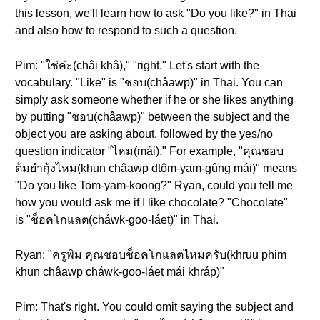
this lesson, we'll learn how to ask "Do you like?" in Thai
and also how to respond to such a question.
Pim: "ใช่ค่ะ(châi khâ)," "right." Let's start with the
vocabulary. "Like" is "ชอบ(châawp)" in Thai. You can
simply ask someone whether if he or she likes anything
by putting "ชอบ(châawp)" between the subject and the
object you are asking about, followed by the yes/no
question indicator "ไหม(mái)." For example, "คุณชอบ
ต้มยำกุ้งไหม(khun châawp dtôm-yam-gûng mái)" means
"Do you like Tom-yam-koong?" Ryan, could you tell me
how you would ask me if I like chocolate? "Chocolate"
is "ช็อคโกแลต(cháwk-goo-láet)" in Thai.
Ryan: "ครูพิม คุณชอบช็อคโกแลตไหมครับ(khruu phim
khun châawp cháwk-goo-láet mái khráp)"
Pim: That's right. You could omit saying the subject and