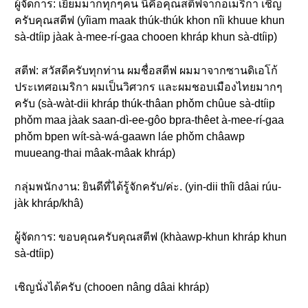
ผู้จัดการ: เยี่ยมมากทุกๆคน นี่คือคุณสตีฟจากอเมริกา เชิญ
ครับคุณสตีฟ (yîiam maak thúk-thúk khon nîi khuue khun
sà-dtíip jàak à-mee-rí-gaa chooen khráp khun sà-dtíip)
สตีฟ: สวัสดีครับทุกท่าน ผมชื่อสตีฟ ผมมาจากซานดิเอโก้
ประเทศอเมริกา ผมเป็นวิศวกร และผมชอบเมืองไทยมากๆ
ครับ (sà-wàt-dii khráp thúk-thâan phǒm chûue sà-dtíip
phǒm maa jàak saan-dì-ee-gôo bpra-thêet à-mee-rí-gaa
phǒm bpen wít-sà-wá-gaawn láe phǒm châawp
muueang-thai mâak-mâak khráp)
กลุ่มพนักงาน: ยินดีที่ได้รู้จักครับ/ค่ะ. (yin-dii thîi dâai rúu-
jàk khráp/khâ)
ผู้จัดการ: ขอบคุณครับคุณสตีฟ (khàawp-khun khráp khun
sà-dtíip)
เชิญนั่งได้ครับ (chooen nâng dâai khráp)