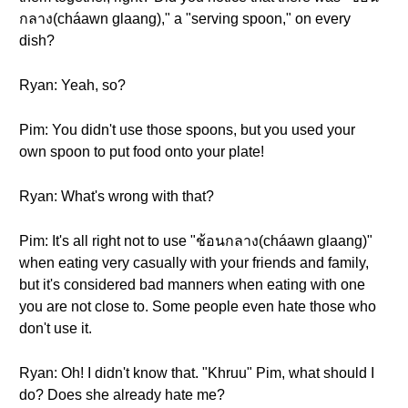
กลาง(cháawn glaang)," a "serving spoon," on every
dish?
Ryan: Yeah, so?
Pim: You didn't use those spoons, but you used your
own spoon to put food onto your plate!
Ryan: What's wrong with that?
Pim: It's all right not to use "ช้อนกลาง(cháawn glaang)"
when eating very casually with your friends and family,
but it's considered bad manners when eating with one
you are not close to. Some people even hate those who
don't use it.
Ryan: Oh! I didn't know that. "Khruu" Pim, what should I
do? Does she already hate me?