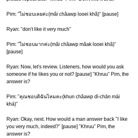
Pim: "ไม่ชอบเลยค่ะ(mâi châawp looei khâ)" [pause]
Ryan: "don't like it very much"
Pim: "ไม่ชอบมากค่ะ(mâi châawp mâak looei khâ)"
[pause]
Ryan: Now, let's review. Listeners, how would you ask
someone if he likes you or not? [pause] "Khruu" Pim, the
answer is?
Pim: "คุณชอบดิฉันไหมคะ(khun châawp dì-chăn mái
khá)"
Ryan: Okay, next. How would a man answer back "I like
you very much, indeed?" [pause] "Khruu" Pim, the
answer is?