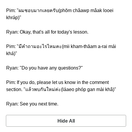
Pim: "ผมชอบมากเลยครับ(phŏm châawp mâak looei
khráp)"
Ryan: Okay, that's all for today's lesson.
Pim: "มีคำถามอะไรไหมคะ(mii kham-thăam a-rai mái
khá)"
Ryan: "Do you have any questions?"
Pim: If you do, please let us know in the comment
section. "แล้วพบกันใหม่ค่ะ(láaeo phóp gan mài khâ)"
Ryan: See you next time.
Hide All