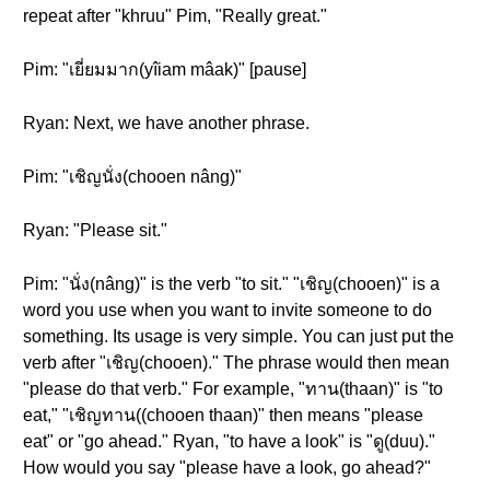
repeat after "khruu" Pim, "Really great."
Pim: "เยี่ยมมาก(yîiam mâak)" [pause]
Ryan: Next, we have another phrase.
Pim: "เชิญนั่ง(chooen nâng)"
Ryan: "Please sit."
Pim: "นั่ง(nâng)" is the verb "to sit." "เชิญ(chooen)" is a
word you use when you want to invite someone to do
something. Its usage is very simple. You can just put the
verb after "เชิญ(chooen)." The phrase would then mean
"please do that verb." For example, "ทาน(thaan)" is "to
eat," "เชิญทาน((chooen thaan)" then means "please
eat" or "go ahead." Ryan, "to have a look" is "ดู(duu)."
How would you say "please have a look, go ahead?"