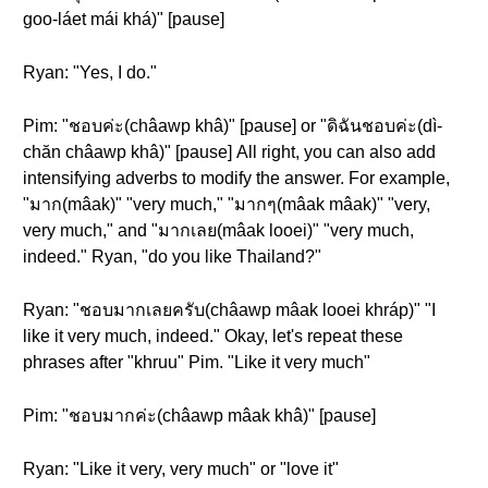
goo-láet mái khá)" [pause]
Ryan: "Yes, I do."
Pim: "ชอบค่ะ(châawp khâ)" [pause] or "ดิฉันชอบค่ะ(dì-
chăn châawp khâ)" [pause] All right, you can also add
intensifying adverbs to modify the answer. For example,
"มาก(mâak)" "very much," "มากๆ(mâak mâak)" "very,
very much," and "มากเลย(mâak looei)" "very much,
indeed." Ryan, "do you like Thailand?"
Ryan: "ชอบมากเลยครับ(châawp mâak looei khráp)" "I
like it very much, indeed." Okay, let's repeat these
phrases after "khruu" Pim. "Like it very much"
Pim: "ชอบมากค่ะ(châawp mâak khâ)" [pause]
Ryan: "Like it very, very much" or "love it"