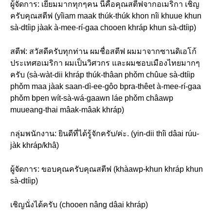
ผู้จัดการ: เยี่ยมมากทุกๆคน นี่คือคุณสตีฟจากอเมริกา เชิญ
ครับคุณสตีฟ (yîiam maak thúk-thúk khon nîi khuue khun
sà-dtíip jàak à-mee-rí-gaa chooen khráp khun sà-dtíip)
สตีฟ: สวัสดีครับทุกท่าน ผมชื่อสตีฟ ผมมาจากซานดิเอโก้
ประเทศอเมริกา ผมเป็นวิศวกร และผมชอบเมืองไทยมากๆ
ครับ (sà-wàt-dii khráp thúk-thâan phǒm chûue sà-dtíip
phǒm maa jàak saan-dì-ee-gôo bpra-thêet à-mee-rí-gaa
phǒm bpen wít-sà-wá-gaawn láe phǒm châawp
muueang-thai mâak-mâak khráp)
กลุ่มพนักงาน: ยินดีที่ได้รู้จักครับ/ค่ะ. (yin-dii thîi dâai rúu-
jàk khráp/khâ)
ผู้จัดการ: ขอบคุณครับคุณสตีฟ (khàawp-khun khráp khun
sà-dtíip)
เชิญนั่งได้ครับ (chooen nâng dâai khráp)