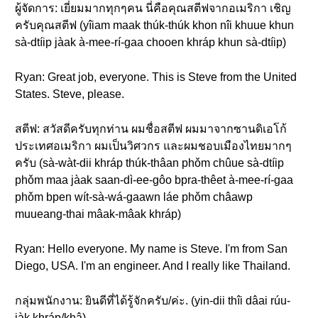
ผู้จัดการ: เยี่ยมมากทุกๆคน นี่คือคุณสตีฟจากอเมริกา เชิญ
ครับคุณสตีฟ (yîiam maak thúk-thúk khon nîi khuue khun
sà-dtíip jàak à-mee-rí-gaa chooen khráp khun sà-dtíip)
Ryan: Great job, everyone. This is Steve from the United
States. Steve, please.
สตีฟ: สวัสดีครับทุกท่าน ผมชื่อสตีฟ ผมมาจากซานดิเอโก้
ประเทศอเมริกา ผมเป็นวิศวกร และผมชอบเมืองไทยมากๆ
ครับ (sà-wàt-dii khráp thúk-thâan phǒm chûue sà-dtíip
phǒm maa jàak saan-dì-ee-gôo bpra-thêet à-mee-rí-gaa
phǒm bpen wít-sà-wá-gaawn láe phǒm châawp
muueang-thai mâak-mâak khráp)
Ryan: Hello everyone. My name is Steve. I'm from San
Diego, USA. I'm an engineer. And I really like Thailand.
กลุ่มพนักงาน: ยินดีที่ได้รู้จักครับ/ค่ะ. (yin-dii thîi dâai rúu-
jàk khráp/khâ)