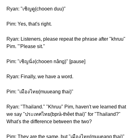
Ryan: "เชิญดู(chooen duu)"
Pim: Yes, that's right.
Ryan: Listeners, please repeat the phrase after "khruu"
Pim. "'Please sit."
Pim: "เชิญนั่ง(chooen nâng)" [pause]
Ryan: Finally, we have a word.
Pim: "เมืองไทย(muueang thai)"
Ryan: "Thailand." "Khruu" Pim, haven't we learned that
we say "ประเทศไทย(bprà-thêet thai)" for "Thailand?"
What's the difference between the two?
Pim: They are the same, but "เมืองไทย(muueang thai)"