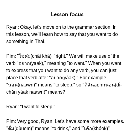
Lesson focus
Ryan: Okay, let's move on to the grammar section. In
this lesson, we'll learn how to say that you want to do
something in Thai.
Pim: "ใช่ค่ะ(châi khâ), "right." We will make use of the
verb "อยาก(yàak)," meaning "to want." When you want
to express that you want to do any verb, you can just
place that verb after "อยาก(yàak)." For example,
"นอน(naawn)" means "to sleep," so "ดิฉันอยากนอน(dì-
chăn yàak naawn)" means?
Ryan: "I want to sleep."
Pim: Very good, Ryan! Let's have some more examples.
"ดื่ม(dùuem)" means "to drink," and "โค้ก(khóok)"