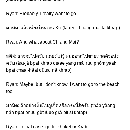
Ryan: Probably. I really want to go.
มานิต: แล้วเชียงใหม่ล่ะครับ (láaeo chiiang-mài lâ khráp)
Ryan: And what about Chiang Mai?
สตีฟ: อาจจะไปครับ แต่ยังไม่รู้ ผมอยากไปชายหาดด้วยน่ะ
ครับ (àat-jà bpai khráp dtàae yang mâi rúu phǒm yàak
bpai chaai-hâat dûuai nâ khráp)
Ryan: Maybe, but I don't know. I want to go to the beach
too.
มานิต: ถ้าอย่างนั้นไปภูเก็ตหรือกระบี่สิครับ (thâa yàang
nán bpai phuu-gèt rǔue grà-bìi sì khráp)
Ryan: In that case, go to Phuket or Krabi.