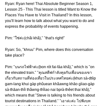
Ryan: Ryan here! Thai Absolute Beginner Season 1,
Lesson 25 - This Thai lesson is titled Want to Know the
Places You Have to Visit in Thailand? In this lesson,
you'll learn how to talk about what you want to do and
express the probability of events happening.
Pim: "ใช่ค่ะ(châi khâ)," "that's right!"
Ryan: So, "khruu" Pim, where does this conversation
take place?
Pim: "บนรถไฟฟ้าค่ะ(bon rót fai-fáa khâ)," which is "on
the elevated train." "คุณสตีฟกำลังคุยกับเพื่อนของเขา
เกี่ยวกับสถานที่ท่องเที่ยวในประเทศไทยค่ะ(khun sà-dtíip
gam-lang khui gàp phûuean khǎawng khăo gìiao-gàp
sà-thăan-thîi thâwng-thîiao nai bprà-thêet thai khâ),"
which means that "Steve is talking to his friends about
tourist destinations in Thailand." "เอาล่ะค่ะ ไปฟังบท