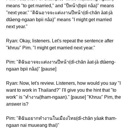
means "to get married," and "ปีหน้า(bpii nâa)" means
"next year." "ดิฉันอาจจะแต่งงานปีหน้า(dì-chăn àat-jà
dtàeng-ngaan bpii nâa)" means "I might get married
next year."
Ryan: Okay, listeners. Let's repeat the sentence after
"khruu" Pim. "I might get married next year."
Pim: "ดิฉันอาจจะแต่งงานปีหน้า(dì-chăn àat-jà dtàeng-
ngaan bpii nâa)" [pause]
Ryan: Now, let's review. Listeners, how would you say "I
want to work in Thailand?" I'll give you the hint that "to
work" is "ทำงาน(tham-ngaan)." [pause] "Khruu" Pim, the
answer is?
Pim: "ดิฉันอยากทำงานในเมืองไทย(dì-chăn yàak tham-
ngaan nai muueang thai)"