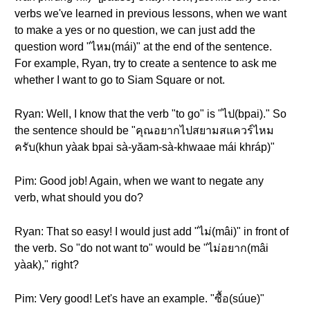
verbs we've learned in previous lessons, when we want
to make a yes or no question, we can just add the
question word "ไหม(mái)" at the end of the sentence.
For example, Ryan, try to create a sentence to ask me
whether I want to go to Siam Square or not.
Ryan: Well, I know that the verb "to go" is "ไป(bpai)." So
the sentence should be "คุณอยากไปสยามสแควร์ไหม
ครับ(khun yàak bpai sà-yăam-sà-khwaae mái khráp)"
Pim: Good job! Again, when we want to negate any
verb, what should you do?
Ryan: That so easy! I would just add "ไม่(mâi)" in front of
the verb. So "do not want to" would be "ไม่อยาก(mâi
yàak)," right?
Pim: Very good! Let's have an example. "ซื้อ(súue)"