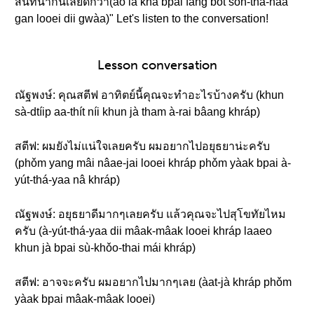
สนทนากันเลยดีกว่า(ao lâ khâ bpai fang bòt sŏn-thá-naa
gan looei dii gwàa)" Let's listen to the conversation!
Lesson conversation
ณัฐพงษ์: คุณสตีฟ อาทิตย์นี้คุณจะทำอะไรบ้างครับ (khun
sà-dtíip aa-thít níi khun jà tham à-rai bâang khráp)
สตีฟ: ผมยังไม่แน่ใจเลยครับ ผมอยากไปอยุธยาน่ะครับ
(phǒm yang mâi nâae-jai looei khráp phǒm yàak bpai à-
yút-thá-yaa nâ khráp)
ณัฐพงษ์: อยุธยาดีมากๆเลยครับ แล้วคุณจะไปสุโขทัยไหม
ครับ (à-yút-thá-yaa dii mâak-mâak looei khráp laaeo
khun jà bpai sù-khǒo-thai mái khráp)
สตีฟ: อาจจะครับ ผมอยากไปมากๆเลย (àat-jà khráp phǒm
yàak bpai mâak-mâak looei)