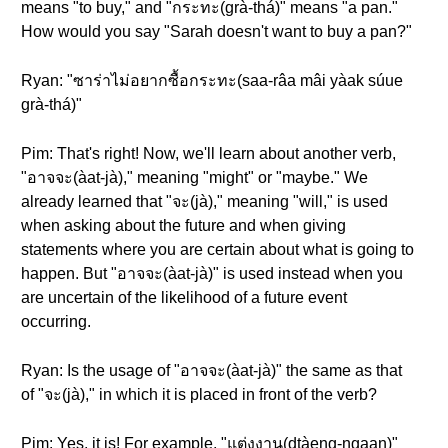
means "to buy," and "กระทะ(grà-thá)" means "a pan."
How would you say "Sarah doesn't want to buy a pan?"
Ryan: "ซาร่าไม่อยากซื้อกระทะ(saa-râa mâi yàak súue
grà-thá)"
Pim: That's right! Now, we'll learn about another verb,
"อาจจะ(àat-jà)," meaning "might" or "maybe." We
already learned that "จะ(jà)," meaning "will," is used
when asking about the future and when giving
statements where you are certain about what is going to
happen. But "อาจจะ(àat-jà)" is used instead when you
are uncertain of the likelihood of a future event
occurring.
Ryan: Is the usage of "อาจจะ(àat-jà)" the same as that
of "จะ(jà)," in which it is placed in front of the verb?
Pim: Yes, it is! For example, "แต่งงาน(dtàeng-ngaan)"