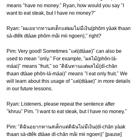
means "have no money." Ryan, how would you say "I
want to eat steak, but I have no money?"
Ryan: "ผมอยากทานสเต็กแต่ผมไม่มีเงิน(phŏm yàak thaan
sà-dtêk dtàae phŏm mâi mii ngoen)," right?
Pim: Very good! Sometimes "แต่(dtàae)" can also be
used to mean "only." For example, "ผลไม้(phŏn-lá-
máai)" means "fruit," so "ดิฉันทานแต่ผลไม้(dì-chăn
thaan dtàae phŏn-lá-máai)" means "I eat only fruit." We
will learn about this usage of "แต่(dtàae)" in more details
in our future lessons.
Ryan: Listeners, please repeat the sentence after
"khruu" Pim. "I want to eat steak, but I have no money."
Pim: "ดิฉันอยากทานสเต็กแต่ดิฉันไม่มีเงิน(dì-chăn yàak
thaan sà-dtêk dtàae dì-chăn mâi mii ngoen)" [pause]