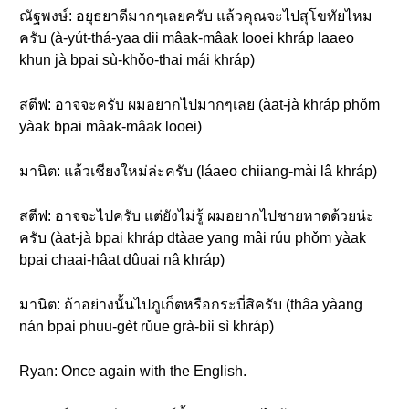
ณัฐพงษ์: อยุธยาดีมากๆเลยครับ แล้วคุณจะไปสุโขทัยไหม
ครับ (à-yút-thá-yaa dii mâak-mâak looei khráp laaeo
khun jà bpai sù-khǒo-thai mái khráp)
สตีฟ: อาจจะครับ ผมอยากไปมากๆเลย (àat-jà khráp phǒm
yàak bpai mâak-mâak looei)
มานิต: แล้วเชียงใหม่ล่ะครับ (láaeo chiiang-mài lâ khráp)
สตีฟ: อาจจะไปครับ แต่ยังไม่รู้ ผมอยากไปชายหาดด้วยน่ะ
ครับ (àat-jà bpai khráp dtàae yang mâi rúu phǒm yàak
bpai chaai-hâat dûuai nâ khráp)
มานิต: ถ้าอย่างนั้นไปภูเก็ตหรือกระบี่สิครับ (thâa yàang
nán bpai phuu-gèt rǔue grà-bìi sì khráp)
Ryan: Once again with the English.