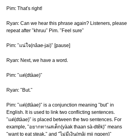
Pim: That's right!
Ryan: Can we hear this phrase again? Listeners, please
repeat after "khruu" Pim. "Feel sure"
Pim: "แน่ใจ(nâae-jai)" [pause]
Ryan: Next, we have a word.
Pim: "แต่(dtàae)"
Ryan: "But."
Pim: "แต่(dtàae)" is a conjunction meaning "but" in
English. It is used to link two conflicting sentences.
"แต่(dtàae)" is placed between the two sentences. For
example, "อยากทานสเต็ก(yàak thaan sà-dtêk)" means
"want to eat steak," and "ไม่มีเงิน(mâi mii ngoen)"