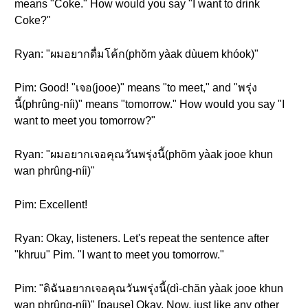
means "Coke." How would you say "I want to drink
Coke?"
Ryan: "ผมอยากดื่มโค้ก(phŏm yàak dùuem khóok)"
Pim: Good! "เจอ(jooe)" means "to meet," and "พรุ่ง
นี้(phrûng-níi)" means "tomorrow." How would you say "I
want to meet you tomorrow?"
Ryan: "ผมอยากเจอคุณวันพรุ่งนี้(phŏm yàak jooe khun
wan phrûng-níi)"
Pim: Excellent!
Ryan: Okay, listeners. Let's repeat the sentence after
"khruu" Pim. "I want to meet you tomorrow."
Pim: "ดิฉันอยากเจอคุณวันพรุ่งนี้(dì-chăn yàak jooe khun
wan phrûng-níi)" [pause] Okay. Now, just like any other