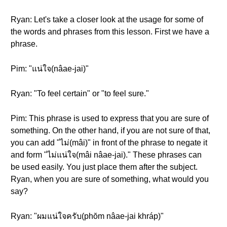
Ryan: Let's take a closer look at the usage for some of
the words and phrases from this lesson. First we have a
phrase.
Pim: "แน่ใจ(nâae-jai)"
Ryan: "To feel certain" or "to feel sure."
Pim: This phrase is used to express that you are sure of
something. On the other hand, if you are not sure of that,
you can add "ไม่(mâi)" in front of the phrase to negate it
and form "ไม่แน่ใจ(mâi nâae-jai)." These phrases can
be used easily. You just place them after the subject.
Ryan, when you are sure of something, what would you
say?
Ryan: "ผมแน่ใจครับ(phŏm nâae-jai khráp)"