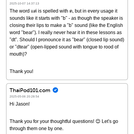
2025-10-07 14:37:13
The word แต่ is spelled with ต, but in every usage it
sounds like it starts with "b" - as though the speaker is
closing their lips to make a "b" sound (like the English
word "bear"). I really never hear it in these lessons as
"dt". Should I pronounce it as "bear" (closed lip sound)
or "dtear" (open-lipped sound with tongue to rood of
mouth)?
Thank you!
ThaiPod101.com
2025-05-06 20:28:54
Hi Jason!
Thank you for your thoughtful questions! 😊 Let's go
through them one by one.