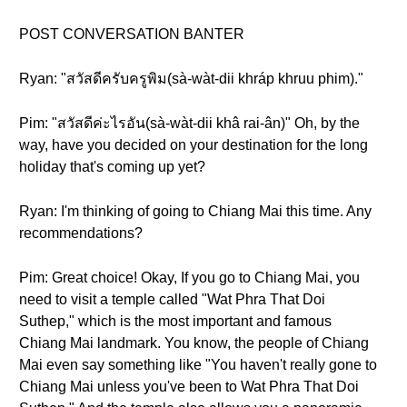
POST CONVERSATION BANTER
Ryan: "สวัสดีครับครูพิม(sà-wàt-dii khráp khruu phim)."
Pim: "สวัสดีค่ะไรอัน(sà-wàt-dii khâ rai-ân)" Oh, by the
way, have you decided on your destination for the long
holiday that's coming up yet?
Ryan: I'm thinking of going to Chiang Mai this time. Any
recommendations?
Pim: Great choice! Okay, If you go to Chiang Mai, you
need to visit a temple called "Wat Phra That Doi
Suthep," which is the most important and famous
Chiang Mai landmark. You know, the people of Chiang
Mai even say something like "You haven't really gone to
Chiang Mai unless you've been to Wat Phra That Doi