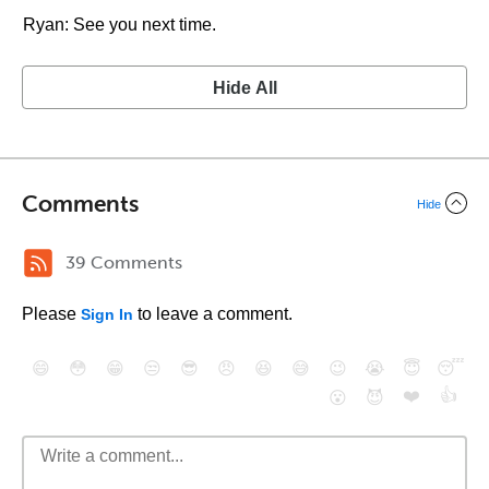
Ryan: See you next time.
Hide All
Comments
Hide
39 Comments
Please
to leave a comment.
Sign In
😄
😳
😁
😒
😎
😠
😆
😅
😉
😭
😇
😴
❤️
👍
😮
😈