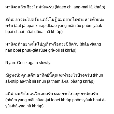
มานิต: แล้วเชียงใหม่ล่ะครับ (láaeo chiiang-mài lâ khráp)
สตีฟ: อาจจะไปครับ แต่ยังไม่รู้ ผมอยากไปชายหาดด้วยน่ะ
ครับ (àat-jà bpai khráp dtàae yang mâi rúu phǒm yàak
bpai chaai-hâat dûuai nâ khráp)
มานิต: ถ้าอย่างนั้นไปภูเก็ตหรือกระบี่สิครับ (thâa yàang
nán bpai phuu-gèt rǔue grà-bìi sì khráp)
Ryan: Once again slowly.
ณัฐพงษ์: คุณสตีฟ อาทิตย์นี้คุณจะทำอะไรบ้างครับ (khun
sà-dtíip aa-thít níi khun jà tham à-rai bâang khráp)
สตีฟ: ผมยังไม่แน่ใจเลยครับ ผมอยากไปอยุธยาน่ะครับ
(phǒm yang mâi nâae-jai looei khráp phǒm yàak bpai à-
yút-thá-yaa nâ khráp)