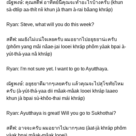
ณัฐพงษ์: คุณสตีฟ อาทิตย์นี้คุณจะทำอะไรบ้างครับ (khun
sà-dtíip aa-thít níi khun jà tham à-rai bâang khráp)
Ryan: Steve, what will you do this week?
สตีฟ: ผมยังไม่แน่ใจเลยครับ ผมอยากไปอยุธยาน่ะครับ
(phǒm yang mâi nâae-jai looei khráp phǒm yàak bpai à-
yút-thá-yaa nâ khráp)
Ryan: I'm not sure yet. I want to go to Ayutthaya.
ณัฐพงษ์: อยุธยาดีมากๆเลยครับ แล้วคุณจะไปสุโขทัยไหม
ครับ (à-yút-thá-yaa dii mâak-mâak looei khráp laaeo
khun jà bpai sù-khǒo-thai mái khráp)
Ryan: Ayutthaya is great! Will you go to Sukhothai?
สตีฟ: อาจจะครับ ผมอยากไปมากๆเลย (àat-jà khráp phǒm
yàak bpai mâak-mâak looei)