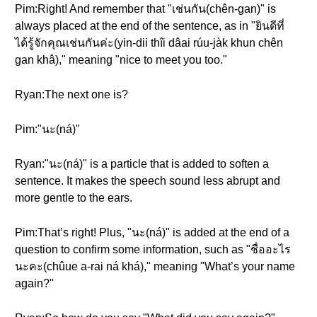
Pim:Right! And remember that "เช่นกัน(chên-gan)" is
always placed at the end of the sentence, as in "ยินดีที่
ได้รู้จักคุณเช่นกันค่ะ(yin-dii thîi dâai rúu-jàk khun chên
gan khâ)," meaning "nice to meet you too."
Ryan:The next one is?
Pim:"นะ(ná)"
Ryan:"นะ(ná)" is a particle that is added to soften a
sentence. It makes the speech sound less abrupt and
more gentle to the ears.
Pim:That’s right! Plus, "นะ(ná)" is added at the end of a
question to confirm some information, such as "ชื่ออะไร
นะคะ(chûue a-rai ná khá)," meaning "What’s your name
again?"