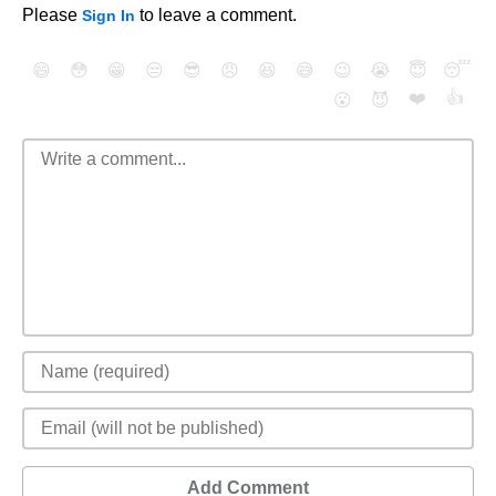
Please
to leave a comment.
Sign In
😄
😳
😁
😒
😎
😠
😆
😅
😉
😭
😇
😴
❤️
👍
😮
😈
Add Comment