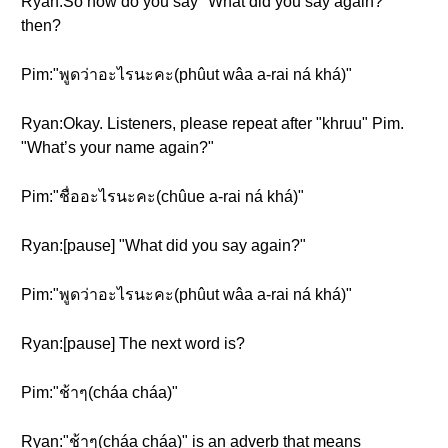
Ryan:So how do you say "What did you say again?"
then?
Pim:"พูดว่าอะไรนะคะ(phûut wâa a-rai ná khá)"
Ryan:Okay. Listeners, please repeat after "khruu" Pim.
"What’s your name again?"
Pim:"ชื่ออะไรนะคะ(chûue a-rai ná khá)"
Ryan:[pause] "What did you say again?"
Pim:"พูดว่าอะไรนะคะ(phûut wâa a-rai ná khá)"
Ryan:[pause] The next word is?
Pim:"ช้าๆ(cháa cháa)"
Ryan:"ช้าๆ(cháa cháa)" is an adverb that means