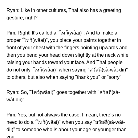
Ryan: Like in other cultures, Thai also has a greeting
gesture, right?
Pim: Right! It’s called a "ไหว้(wâai)". And to make a
proper "ไหว้(wâai)", you place your palms together in
front of your chest with the fingers pointing upwards and
then you bend your head down slightly at the neck while
raising your hands toward your face. And Thai people
do not only "ไหว้(wâai)" when saying "สวัสดี(sà-wàt-dii)"
to others, but also when saying "thank you" or "sorry".
Ryan: So, "ไหว้(wâai)" goes together with "สวัสดี(sà-
wàt-dii)".
Pim: Yes, but not always the case. I mean, there’s no
need to do a "ไหว้(wâai)" when you say "สวัสดี(sà-wàt-
dii)" to someone who is about your age or younger than
you.