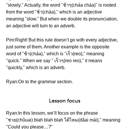
"slowly." Actually, the word "ช้าๆ(cháa cháa)" is rooted
from the word "ช้า(cháa)," which is an adjective
meaning "slow." But when we double its pronunciation,
an adjective will turn to an adverb.
Pim:Right! But this rule doesn’t go with every adjective,
just some of them. Another example is the opposite
word of "ช้า(cháa)," which is "เร็ว(reo)," meaning
"quick." When we say " เร็วๆ(reo reo)," it means
"quickly," which is an adverb.
Ryan:On to the grammar section.
Lesson focus
Ryan:In this lesson, we’ll focus on the phrase
"ช่วย(chûuai) blah blah blah ได้ไหม(dâai mái)," meaning
"Could you please…?"