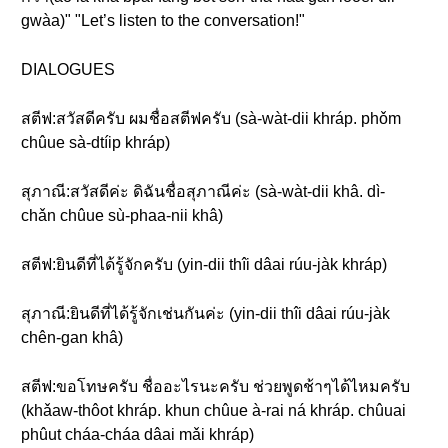
gwàa)" "Let’s listen to the conversation!"
DIALOGUES
สตีฟ:สวัสดีครับ ผมชื่อสตีฟครับ (sà-wàt-dii khráp. phǒm
chûue sà-dtíip khráp)
สุภาณี:สวัสดีค่ะ ดิฉันชื่อสุภาณีค่ะ (sà-wàt-dii khâ. dì-
chǎn chûue sù-phaa-nii khâ)
สตีฟ:ยินดีที่ได้รู้จักครับ (yin-dii thîi dâai rúu-jàk khráp)
สุภาณี:ยินดีที่ได้รู้จักเช่นกันค่ะ (yin-dii thîi dâai rúu-jàk
chên-gan khâ)
สตีฟ:ขอโทษครับ ชื่ออะไรนะครับ ช่วยพูดช้าๆได้ไหมครับ
(khǎaw-thôot khráp. khun chûue à-rai ná khráp. chûuai
phûut cháa-cháa dâai mǎi khráp)