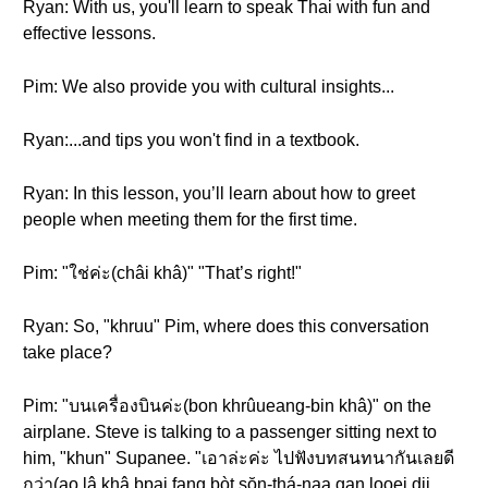
Ryan: With us, you'll learn to speak Thai with fun and
effective lessons.
Pim: We also provide you with cultural insights...
Ryan:...and tips you won't find in a textbook.
Ryan: In this lesson, you’ll learn about how to greet
people when meeting them for the first time.
Pim: "ใช่ค่ะ(châi khâ)" "That’s right!"
Ryan: So, "khruu" Pim, where does this conversation
take place?
Pim: "บนเครื่องบินค่ะ(bon khrûueang-bin khâ)" on the
airplane. Steve is talking to a passenger sitting next to
him, "khun" Supanee. "เอาล่ะค่ะ ไปฟังบทสนทนากันเลยดี
กว่า(ao lâ khâ bpai fang bòt sŏn-thá-naa gan looei dii