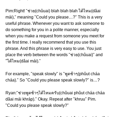
Pim:Right! "ช่วย(chûuai) blah blah blah ได้ไหม(dâai
mái)," meaning "Could you please…?" This is a very
useful phrase. Whenever you want to ask someone to
do something for you in a polite manner, especially
when you make a request from someone you meet for
the first time. I really recommend that you use this
phrase. And this phrase is very easy to use. You just
place the verb between the words "ช่วย(chûuai)" and
"ได้ไหม(dâai mái)."
For example, "speak slowly" is "พูดช้าๆ(phûut cháa
cháa)." So "Could you please speak slowly?" is…?
Ryan:"ช่วยพูดช้าๆได้ไหมครับ(chûuai phûut cháa cháa
dâai mái khráp)." Okay. Repeat after "khruu" Pim.
"Could you please speak slowly?"