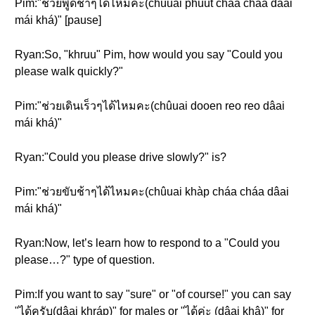
Pim:"ช่วยพูดช้าๆได้ไหมคะ(chûuai phûut cháa cháa dâai
mái khá)" [pause]
Ryan:So, "khruu" Pim, how would you say "Could you
please walk quickly?"
Pim:"ช่วยเดินเร็วๆได้ไหมคะ(chûuai dooen reo reo dâai
mái khá)"
Ryan:"Could you please drive slowly?" is?
Pim:"ช่วยขับช้าๆได้ไหมคะ(chûuai khàp cháa cháa dâai
mái khá)"
Ryan:Now, let’s learn how to respond to a "Could you
please…?" type of question.
Pim:If you want to say "sure" or "of course!" you can say
"ได้ครับ(dâai khráp)" for males or "ได้ค่ะ (dâai khâ)" for