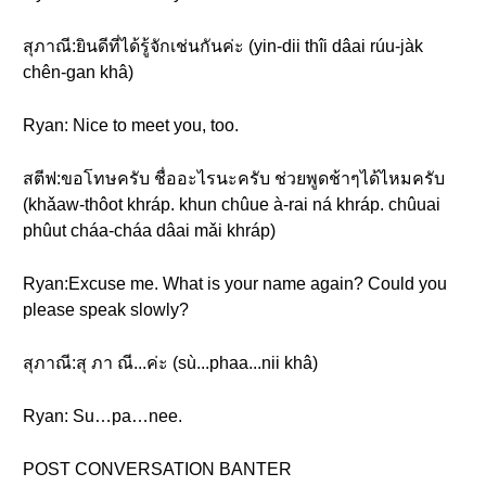
สุภาณี:ยินดีที่ได้รู้จักเช่นกันค่ะ (yin-dii thîi dâai rúu-jàk
chên-gan khâ)
Ryan: Nice to meet you, too.
สตีฟ:ขอโทษครับ ชื่ออะไรนะครับ ช่วยพูดช้าๆได้ไหมครับ
(khǎaw-thôot khráp. khun chûue à-rai ná khráp. chûuai
phûut cháa-cháa dâai mǎi khráp)
Ryan:Excuse me. What is your name again? Could you
please speak slowly?
สุภาณี:สุ ภา ณี...ค่ะ (sù...phaa...nii khâ)
Ryan: Su…pa…nee.
POST CONVERSATION BANTER