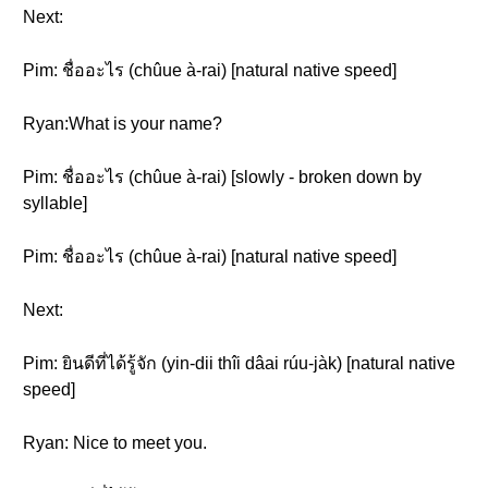
Next:
Pim: ชื่ออะไร (chûue à-rai) [natural native speed]
Ryan:What is your name?
Pim: ชื่ออะไร (chûue à-rai) [slowly - broken down by
syllable]
Pim: ชื่ออะไร (chûue à-rai) [natural native speed]
Next:
Pim: ยินดีที่ได้รู้จัก (yin-dii thîi dâai rúu-jàk) [natural native
speed]
Ryan: Nice to meet you.