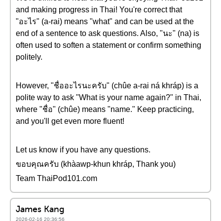
and making progress in Thai! You're correct that
"อะไร" (a-rai) means "what" and can be used at the
end of a sentence to ask questions. Also, "นะ" (na) is
often used to soften a statement or confirm something
politely.
However, "ชื่ออะไรนะครับ" (chûe a-rai ná khráp) is a
polite way to ask "What is your name again?" in Thai,
where "ชื่อ" (chûe) means "name." Keep practicing,
and you'll get even more fluent!
Let us know if you have any questions.
ขอบคุณครับ (khàawp-khun khráp, Thank you)
Team ThaiPod101.com
James Kang
2026-02-16 20:36:56