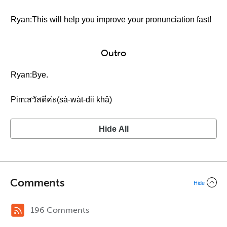
Ryan:This will help you improve your pronunciation fast!
Outro
Ryan:Bye.
Pim:สวัสดีค่ะ(sà-wàt-dii khâ)
Hide All
Comments
Hide
196 Comments