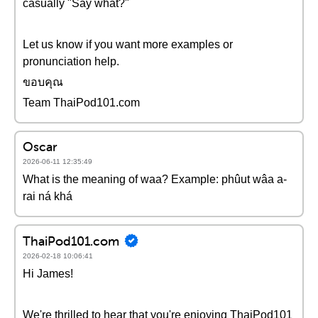
casually "Say what?"
Let us know if you want more examples or
pronunciation help.
ขอบคุณ
Team ThaiPod101.com
Oscar
2026-06-11 12:35:49
What is the meaning of waa? Example: phûut wâa a-
rai ná khá
ThaiPod101.com
2026-02-18 10:06:41
Hi James!
We're thrilled to hear that you're enjoying ThaiPod101