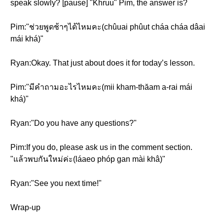
speak slowly? [pause] "Khruu" Pim, the answer is?
Pim:"ช่วยพูดช้าๆได้ไหมคะ(chûuai phûut cháa cháa dâai
mái khá)"
Ryan:Okay. That just about does it for today’s lesson.
Pim:"มีคำถามอะไรไหมคะ(mii kham-thăam a-rai mái
khá)"
Ryan:"Do you have any questions?"
Pim:If you do, please ask us in the comment section.
"แล้วพบกันใหม่ค่ะ(láaeo phóp gan mài khâ)"
Ryan:"See you next time!"
Wrap-up