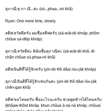
สุภาณี:สุ ภา ณี...ค่ะ (sù...phaa...nii khâ)
Ryan: One more time, slowly.
สตีฟ:สวัสดีครับ ผมชื่อสตีฟครับ (sà-wàt-dii khráp. phǒm
chûue sà-dtíip khráp)
สุภาณี:สวัสดีค่ะ ดิฉันชื่อสุภาณีค่ะ (sà-wàt-dii khâ. dì-
chǎn chûue sù-phaa-nii khâ)
สตีฟ:ยินดีที่ได้รู้จักครับ (yin-dii thîi dâai rúu-jàk khráp)
สุภาณี:ยินดีที่ได้รู้จักเช่นกันค่ะ (yin-dii thîi dâai rúu-jàk
chên-gan khâ)
สตีฟ:ขอโทษครับ ชื่ออะไรนะครับ ช่วยพูดช้าๆได้ไหมครับ
(khǎaw-thôot khráp. khun chûue à-rai ná khráp. chûuai