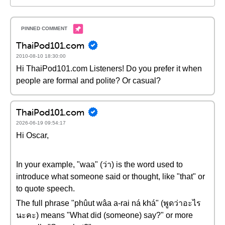
ThaiPod101.com
2010-08-10 18:30:00
Hi ThaiPod101.com Listeners! Do you prefer it when
people are formal and polite? Or casual?
ThaiPod101.com
2026-06-19 09:54:17
Hi Oscar,
In your example, "waa" (ว่า) is the word used to
introduce what someone said or thought, like "that" or
to quote speech.
The full phrase "phûut wâa a-rai ná khá" (พูดว่าอะไร
นะคะ) means "What did (someone) say?" or more