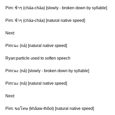
Pim: ช้าๆ (cháa-cháa) [slowly - broken down by syllable]
Pim: ช้าๆ (cháa-cháa) [natural native speed]
Next:
Pim:นะ (ná) [natural native speed]
Ryan:particle used to soften speech
Pim:นะ (ná) [slowly - broken down by syllable]
Pim:นะ (ná) [natural native speed]
Next:
Pim: ขอโทษ (khǎaw-thôot) [natural native speed]