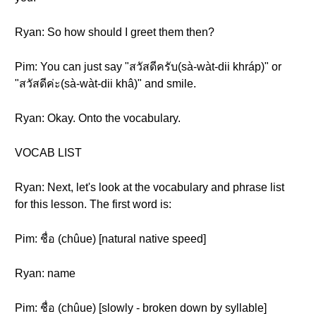
Ryan: So how should I greet them then?
Pim: You can just say "สวัสดีครับ(sà-wàt-dii khráp)" or
"สวัสดีค่ะ(sà-wàt-dii khâ)" and smile.
Ryan: Okay. Onto the vocabulary.
VOCAB LIST
Ryan: Next, let's look at the vocabulary and phrase list
for this lesson. The first word is:
Pim: ชื่อ (chûue) [natural native speed]
Ryan: name
Pim: ชื่อ (chûue) [slowly - broken down by syllable]