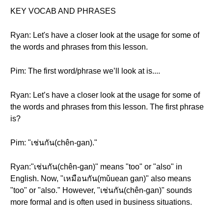
KEY VOCAB AND PHRASES
Ryan: Let's have a closer look at the usage for some of
the words and phrases from this lesson.
Pim: The first word/phrase we’ll look at is....
Ryan: Let’s have a closer look at the usage for some of
the words and phrases from this lesson. The first phrase
is?
Pim: "เช่นกัน(chên-gan)."
Ryan:"เช่นกัน(chên-gan)" means "too" or "also" in
English. Now, "เหมือนกัน(mǔuean gan)" also means
"too" or "also." However, "เช่นกัน(chên-gan)" sounds
more formal and is often used in business situations.