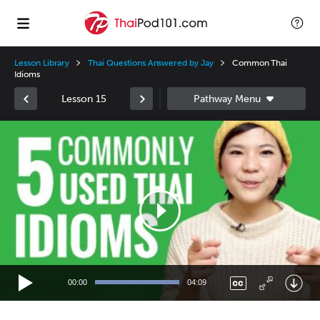
Lesson Library
Thai Questions Answered by Jay
Common Thai
Idioms
Lesson 15
Video
Player
00:00
04:09