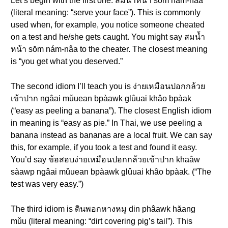
Let’s begin with the first one: สมน้ำหน้า sŏm nám-nâa
(literal meaning: “serve your face”). This is commonly
used when, for example, you notice someone cheated
on a test and he/she gets caught. You might say สมน้ำ
หน้า sŏm nám-nâa to the cheater. The closest meaning
is “you get what you deserved.”
The second idiom I’ll teach you is ง่ายเหมือนปอกกล้วย
เข้าปาก ngâai mǔuean bpàawk glûuai khâo bpàak
(“easy as peeling a banana”). The closest English idiom
in meaning is “easy as pie.” In Thai, we use peeling a
banana instead as bananas are a local fruit. We can say
this, for example, if you took a test and found it easy.
You’d say ข้อสอบง่ายเหมือนปอกกล้วยเข้าปาก khaâw
sàawp ngâai mǔuean bpàawk glûuai khâo bpàak. (“The
test was very easy.”)
The third idiom is ดินพอกหางหมู din phâawk hăang
mǔu (literal meaning: “dirt covering pig’s tail”). This