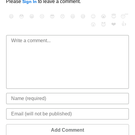
Please
to leave a comment.
Sign In
😄
😳
😁
😒
😎
😠
😆
😅
😉
😭
😇
😴
❤️
👍
😮
😈
Add Comment