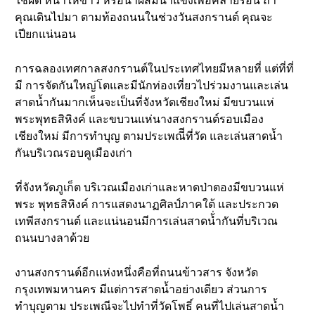
ใช้ผัด หน้าให้ขาว หรือน้ำผสมน้ำแข็งเพื่อคลายร้อน ถ้า
คุณเดินไปมา ตามท้องถนนในช่วงวันสงกรานต์ คุณจะ
เปียกแน่นอน
การฉลองเทศกาลสงกรานต์ในประเทศไทยมีหลายที่ แต่ที่ที่
มี การจัดกันใหญ่โตและมีนักท่องเที่ยวไปร่วมงานและเล่น
สาดน้ำกันมากเห็นจะเป็นที่จังหวัดเชียงใหม่ มีขบวนแห่
พระพุทธสิหิงค์ และขบวนแห่นางสงกรานต์รอบเมือง
เชียงใหม่ มีการทำบุญ ตามประเพณีีที่วัด และเล่นสาดน้ำ
กันบริเวณรอบคูเมืองเก่า
ที่จังหวัดภูเก็ต บริเวณเมืองเก่าและหาดป่าตองมีขบวนแห่
พระ พุทธสิหิงค์ การแสดงนาฏศิลป์ภาคใต้ และประกวด
เทพีสงกรานต์ และแน่นอนมีการเล่นสาดน้่ำกันที่บริเวณ
ถนนบางลาด้วย
งานสงกรานต์อีกแห่งหนึ่งคือที่ถนนข้าวสาร จังหวัด
กรุงเทพมหานคร มีแต่การสาดน้ำอย่างเดียว ส่วนการ
ทำบุญตาม ประเพณีจะไปทำที่วัดโพธิ์ คนที่ไปเล่นสาดน้ำ