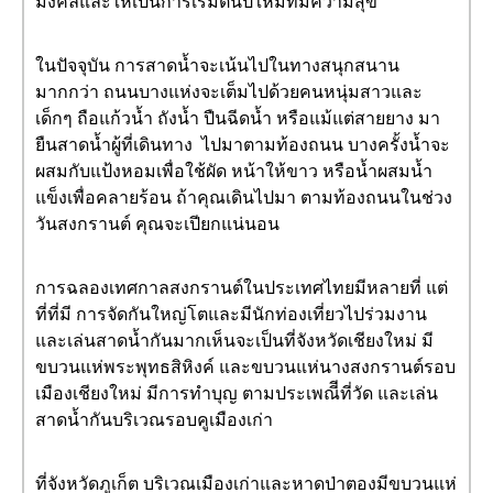
มงคลและให้เป็นการเริ่มต้นปีใหม่ที่มีความสุข
ในปัจจุบัน การสาดน้ำจะเน้นไปในทางสนุกสนาน
มากกว่า ถนนบางแห่งจะเต็มไปด้วยคนหนุ่มสาวและ
เด็กๆ ถือแก้วน้ำ ถังน้ำ ปืนฉีดน้ำ หรือแม้แต่สายยาง มา
ยืนสาดน้ำผู้ที่เดินทาง ไปมาตามท้องถนน บางครั้งน้ำจะ
ผสมกับแป้งหอมเพื่อใช้ผัด หน้าให้ขาว หรือน้ำผสมน้ำ
แข็งเพื่อคลายร้อน ถ้าคุณเดินไปมา ตามท้องถนนในช่วง
วันสงกรานต์ คุณจะเปียกแน่นอน
การฉลองเทศกาลสงกรานต์ในประเทศไทยมีหลายที่ แต่
ที่ที่มี การจัดกันใหญ่โตและมีนักท่องเที่ยวไปร่วมงาน
และเล่นสาดน้ำกันมากเห็นจะเป็นที่จังหวัดเชียงใหม่ มี
ขบวนแห่พระพุทธสิหิงค์ และขบวนแห่นางสงกรานต์รอบ
เมืองเชียงใหม่ มีการทำบุญ ตามประเพณีีที่วัด และเล่น
สาดน้ำกันบริเวณรอบคูเมืองเก่า
ที่จังหวัดภูเก็ต บริเวณเมืองเก่าและหาดป่าตองมีขบวนแห่