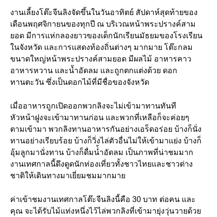
งานเลี้ยงโต๊ะจีนลิงจัดขึ้นในวันอาทิตย์ สัปดาห์สุดท้ายของ
เดือนพฤศจิกายนของทุกปี ณ บริเวณหน้าพระปรางค์สาม
ยอด มีการแห่กลองยาวของเด็กนักเรียนมัธยมของโรงเรียน
ในจังหวัด และการแสดงท้องถิ่นต่างๆ มากมาย โต๊ะกลม
ขนาดใหญ่หน้าพระปรางค์สามยอด มีผลไม้ อาหารคาว
อาหารหวาน และน้ำอัดลม และถูกตกแต่งด้วย ดอก
ทานตะวัน ซึ่งเป็นดอกไม้ที่มีชื่อของจังหวัด
เมื่ออาหารถูกเปิดออกพวกลิงจะไม่เข้ามาทานทันที
หัวหน้าฝูงจะเข้ามาทานก่อน และพวกที่เหลือก็จะค่อยๆ
ตามเข้ามา พวกลิงทานอาหารกันอย่างเอร็ดอร่อย บ้างก็นั่ง
ทานอย่างเรียบร้อย บ้างก็วิ่งไล่ตัวอื่นไม่ให้เข้ามาแย่ง บ้างก็
อุ้มลูกมานั่งทาน บ้างก็ดื่มน่้ำอัดลม เป็นภาพที่น่าชมมาก
งานเทศกาลนี้ดึงดูดนักท่องเที่ยวทั้งชาวไทยและชาวต่าง
ชาติให้เดินทางมาเยี่ยมชมมากมาย
ค่าเข้าชมงานเทศกาลโต๊ะจีนลิงนี้คือ 30 บาท ต่อคน และ
คุณ จะได้รับไม้แท่งหนึ่งไว้ไล่พวกลิงที่เข้ามายุ่งวุ่นวายด้วย