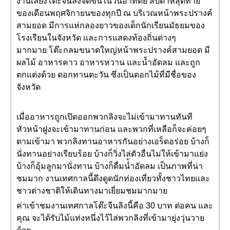
งานเลี้ยงโต๊ะจีนลิงจัดขึ้นในวันอาทิตย์ สัปดาห์สุดท้าย
ของเดือนพฤศจิกายนของทุกปี ณ บริเวณหน้าพระปรางค์
สามยอด มีการแห่กลองยาวของเด็กนักเรียนมัธยมของ
โรงเรียนในจังหวัด และการแสดงท้องถิ่นต่างๆ
มากมาย โต๊ะกลมขนาดใหญ่หน้าพระปรางค์สามยอด มี
ผลไม้ อาหารคาว อาหารหวาน และน้ำอัดลม และถูก
ตกแต่งด้วย ดอกทานตะวัน ซึ่งเป็นดอกไม้ที่มีชื่อของ
จังหวัด
เมื่ออาหารถูกเปิดออกพวกลิงจะไม่เข้ามาทานทันที
หัวหน้าฝูงจะเข้ามาทานก่อน และพวกที่เหลือก็จะค่อยๆ
ตามเข้ามา พวกลิงทานอาหารกันอย่างเอร็ดอร่อย บ้างก็
นั่งทานอย่างเรียบร้อย บ้างก็วิ่งไล่ตัวอื่นไม่ให้เข้ามาแย่ง
บ้างก็อุ้มลูกมานั่งทาน บ้างก็ดื่มน่้ำอัดลม เป็นภาพที่น่า
ชมมาก งานเทศกาลนี้ดึงดูดนักท่องเที่ยวทั้งชาวไทยและ
ชาวต่างชาติให้เดินทางมาเยี่ยมชมมากมาย
ค่าเข้าชมงานเทศกาลโต๊ะจีนลิงนี้คือ 30 บาท ต่อคน และ
คุณ จะได้รับไม้แท่งหนึ่งไว้ไล่พวกลิงที่เข้ามายุ่งวุ่นวาย