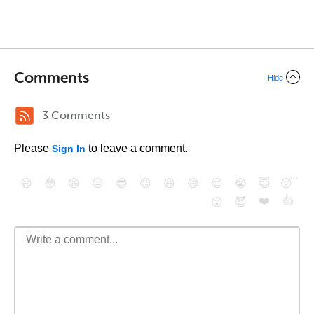
Comments
Hide
3 Comments
Please
to leave a comment.
Sign In
😄
😳
😁
😒
😎
😠
😆
😅
😉
😭
😇
😴
❤️
👍
😮
😈