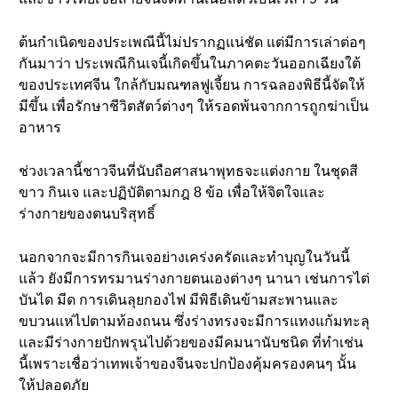
ต้นกำเนิดของประเพณีนี้ไม่ปรากฏแน่ชัด แต่มีการเล่าต่อๆ
กันมาว่า ประเพณีกินเจนี้เกิดขึ้นในภาคตะวันออกเฉียงใต้
ของประเทศจีน ใกล้กับมณฑลฟูเจี้ยน การฉลองพิธีนี้จัดให้
มีขึ้น เพื่อรักษาชีวิตสัตว์ต่างๆ ให้รอดพ้นจากการถูกฆ่าเป็น
อาหาร
ช่วงเวลานี้ชาวจีนที่นับถือศาสนาพุทธจะแต่งกาย ในชุดสี
ขาว กินเจ และปฏิบัติตามกฎ 8 ข้อ เพื่อให้จิตใจและ
ร่างกายของตนบริสุทธิ์
นอกจากจะมีการกินเจอย่างเคร่งครัดและทำบุญในวันนี้
แล้ว ยังมีการทรมานร่างกายตนเองต่างๆ นานา เช่นการไต่
บันได มีด การเดินลุยกองไฟ มีพิธีเดินข้ามสะพานและ
ขบวนแห่ไปตามท้องถนน ซึ่งร่างทรงจะมีการแทงแก้มทะลุ
และมีร่างกายปักพรุนไปด้วยของมีคมนานับชนิด ที่ทำเช่น
นี้เพราะเชื่อว่าเทพเจ้าของจีนจะปกป้องคุ้มครองคนๆ นั้น
ให้ปลอดภัย