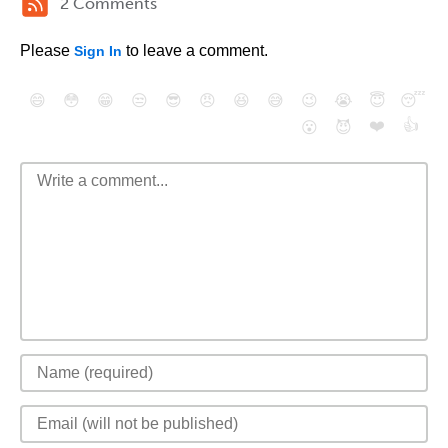
2 Comments
Please
to leave a comment.
Sign In
😄
😳
😁
😒
😎
😠
😆
😅
😉
😭
😇
😴
❤️
👍
😮
😈