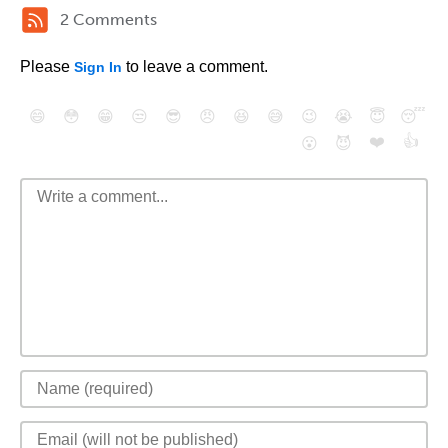
2 Comments
Please
to leave a comment.
Sign In
😄
😳
😁
😒
😎
😠
😆
😅
😉
😭
😇
😴
❤️
👍
😮
😈