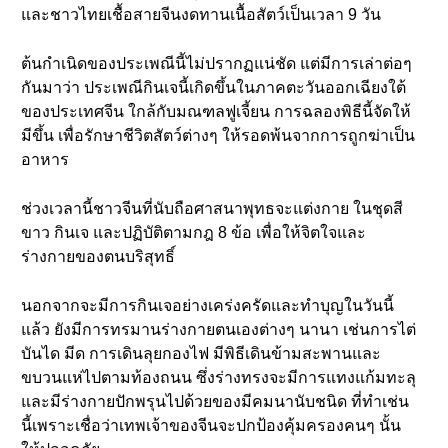
และชาวไทยเชื้อสายจีนงดทานเนื้อสัตว์เป็นเวลา 9 วัน
ต้นกำเนิดของประเพณีนี้ไม่ปรากฏแน่ชัด แต่มีการเล่าต่อๆ
กันมาว่า ประเพณีกินเจนี้เกิดขึ้นในภาคตะวันออกเฉียงใต้
ของประเทศจีน ใกล้กับมณฑลฟูเจี้ยน การฉลองพิธีนี้จัดให้
มีขึ้น เพื่อรักษาชีวิตสัตว์ต่างๆ ให้รอดพ้นจากการถูกฆ่าเป็น
อาหาร
ช่วงเวลานี้ชาวจีนที่นับถือศาสนาพุทธจะแต่งกาย ในชุดสี
ขาว กินเจ และปฏิบัติตามกฎ 8 ข้อ เพื่อให้จิตใจและ
ร่างกายของตนบริสุทธิ์
นอกจากจะมีการกินเจอย่างเคร่งครัดและทำบุญในวันนี้
แล้ว ยังมีการทรมานร่างกายตนเองต่างๆ นานา เช่นการไต่
บันได มีด การเดินลุยกองไฟ มีพิธีเดินข้ามสะพานและ
ขบวนแห่ไปตามท้องถนน ซึ่งร่างทรงจะมีการแทงแก้มทะลุ
และมีร่างกายปักพรุนไปด้วยของมีคมนานับชนิด ที่ทำเช่น
นี้เพราะเชื่อว่าเทพเจ้าของจีนจะปกป้องคุ้มครองคนๆ นั้น