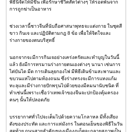
พิธีนี้จัดให้มีขึ้น เพื่อรักษาชีวิตสัตว์ต่างๆ ให้รอดพ้นจาก
การถูกฆ่าเป็นอาหาร
ช่วงเวลานี้ชาวจีนที่นับถือศาสนาพุทธจะแต่งกาย ในชุดสี
ขาว กินเจ และปฏิบัติตามกฎ 8 ข้อ เพื่อให้จิตใจและ
ร่างกายของตนบริสุทธิ์
นอกจากจะมีการกินเจอย่างเคร่งครัดและทำบุญในวันนี้
แล้ว ยังมีการทรมานร่างกายตนเองต่างๆ นานา เช่นการ
ไต่บันได มีด การเดินลุยกองไฟ มีพิธีเดินข้ามสะพานและ
ขบวนแห่ไปตามท้องถนน ซึ่งร่างทรงจะมีการแทงแก้ม
ทะลุและมีร่างกายปักพรุนไปด้วยของมีคมนานับชนิด ที่
ทำเช่นนี้เพราะเชื่อว่าเทพเจ้าของจีนจะปกป้องคุ้มครอง
คนๆ นั้นให้ปลอดภัย
บรรยากาศทั่วไปจะเต็มไปด้วยความโกลาหล มีทั้งเสียง
ดังของประทัด และการแห่มังกร ในตอนเย็นของพิธีในวัน
สุดท้าย ถนนสายสำคัญของเมืองภูเก็ตจะกลายสภาพเป็น