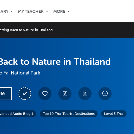
LARY
MY TEACHER
MORE
etting Back to Nature in Thailand
Back to Nature in Thailand
 Yai National Park
te
vanced Audio Blog 1
Top 10 Thai Tourist Destinations
Level 5 Thai