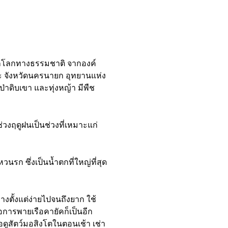
ดกโลกทางธรรมชาติ จากองค์
ละ จังหวัดนครนายก อุทยานแห่ง
่าดิบเขา และทุ่งหญ้า มีพืช
วงฤดูฝนเป็นช่วงที่เหมาะแก่
นรก ซึ่งเป็นน้ำตกที่ใหญ่ที่สุด
งตั้งแต่ง่ายไปจนถึงยาก ใช้
อการพายเรือคายัคก็เป็นอีก
อดูสัตว์มอสิงโตในตอนเช้า เช่า