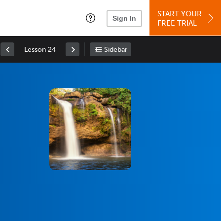
START YOUR
Sign In
FREE TRIAL
Lesson 24
Sidebar