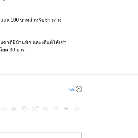
ญ่ และ 100 บาทสำหรับชาวต่าง
งชาติมีบ้านพัก และเต้นท์ให้เช่า
เนียม 30 บาท
Hide
❤️
👍
😉
😭
😇
😴
😮
😈