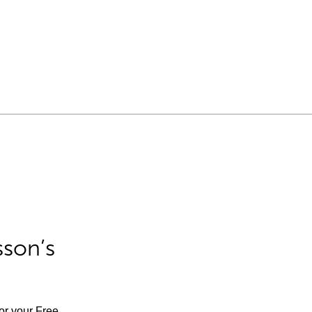
sson’s
for your Free