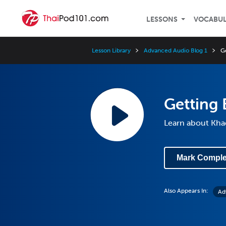
LESSONS
VOCABU
Lesson Library
Advanced Audio Blog 1
G
Getting 
Learn about Khao
Mark Comple
Also Appears In:
Ad