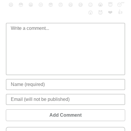
😄
😳
😁
😒
😎
😠
😆
😅
😉
😭
😇
😴
❤️
👍
😮
😈
Add Comment