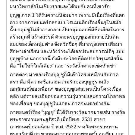
มหาวิทยาลัยในเชียงรายและได้พบกับคนที่เขารัก
บุญชู ภาค 1 ได้รับความนิยมมาก เพราะมีเนื้อเรื่องที่แตก
ต่าง จากภาพยนตร์ตลกแบบโรแมนติกเรื่องอื่นๆในสมัย
นั้น กลุ่มซูโม่สำอางกลายเป็นกลุ่มตลกที่มีชื่อเสียงในการ
สร้างมุกที่ สร้างสรรค์ ตัวละครบุญชูเองก็กลายเป็นต้น
แบบของเด็กหนุ่มต่าง จังหวัดซื่อๆ ที่มากรุงเทพฯ เพื่อมา
ศึกษาเล่าเรียน และหวังว่าจะได้เจอประสบการณ์ดีๆ แบบ
บุญชูบ้าง นอกจากนี้ ยังมีประโยคที่ติดปากวัยรุ่นสมัยนั้น
คือ "ไม่ใช่ก็ใกล้เคียง" และ "ระวังน้ำตาจะเช็ดหัวเข่า"
ภาคต่อๆ มาของเรื่องบุญชูก็มีเค้าโครงเหมือนกับภาค
แรก คือ มีความซื่อและความรักของบุญชูรวมถึง
เอกลักษณ์ของเพื่อนๆ ของบุญชูแต่ละคนเป็นโครงเรื่อง
หลัก แต่รายละเอียดของ ความวุ่นวายและความโกลาหล
ของเพื่อนๆ ของบุญชูในแต่ละ ภาคจะแตกต่างกัน
ภาพยนตร์เรื่อง “บุญชู” นี้ได้รับรางวัลมากมายเช่น รางวัล
พระราชทานพระสุรัสวดี เมื่อปีพ.ศ. 2531 สาขา
ภาพยนตร์ ยอดนิยม ปี พ.ศ. 2532 รางวัลพระราชทาน
พระสุรัสวดี สา ขาเพลงประกอบภาพยนตร์ยอดเยี่ยม และ