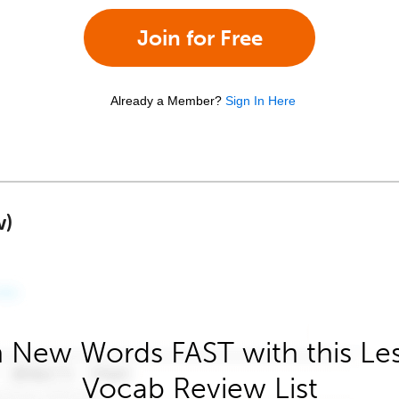
Join for Free
Already a Member?
Sign In Here
w)
 New Words FAST with this Le
Vocab Review List