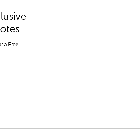
lusive
Notes
or a Free