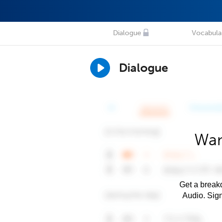
Dialogue
Vocabula
Dialogue
Wan
Get a breakd
Audio. Sig