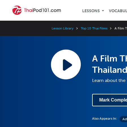
LESSONS
VOCABU
Lesson Library
Top 10 Thai Films
A Film 
A Film T
Thailan
Learn about the
Mark Comple
Also Appears In:
Ad