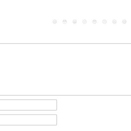
😄
😳
😁
😒
😎
😠
😆
😅