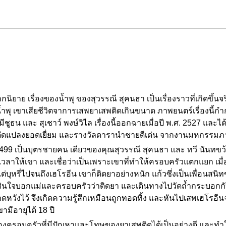
นิยาย เรื่องของน้ำพุ ของสุวรรณี สุคนธา เป็นเรื่องราวที่เกิดขึ้นจร
รือ น้ำพุ เขาเสียชีวิตจาการเสพยาเสพติดเกินขนาด ภาพยนตร์เรื่องน
ูธน และ สุเชาว์ พงษ์วิไล เรื่องนี้ออกฉายเมื่อปี พ.ศ. 2527 และ
ัดแปลงยอดเยื่ยม และรางวัลดารานำชายดีเด่น จากงานมหกรรมภา
.ศ. 2499 เป็นบุตรชายคน เดียวของคุณสุวรรณี สุคนธา และ ทวี นันทข
่มีเวลาให้เขา และเชื่อว่าเป็นเพราะเขาที่ทำให้ครอบครัวแตกแยก เมื่
แต่บุหรี่ไปจนถึงเฮโรอีน เขาก็ติดยาอย่างหนัก แก้วซึ่งเป็นเพื่อนส
ัดสินใจบอกแม่และครอบครัวว่าติดยา และเดินทางไปวัดถ้ำกระบอกกับเพ
าดหวังไว้ จึงเกิดความรู้สึกเหมือนถูกทอดทิ้ง และหันไปเสพเฮโรอีนจน
ามีอายุได้ 18 ปี
องครอบครัวที่มีปัญหาและโทษของยาเสพติดได้เป็นอย่างดี และทำให้