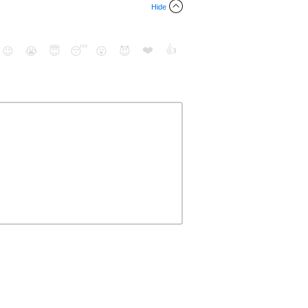
Hide
❤️
👍
😉
😭
😇
😴
😮
😈