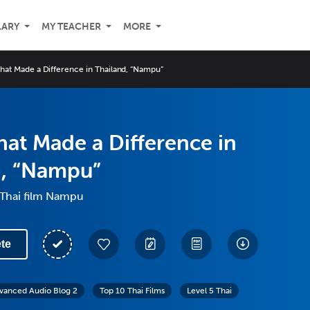
LARY
MY TEACHER
MORE
That Made a Difference in Thailand, “Nampu”
hat Made a Difference in
d, “Nampu”
 Thai film Nampu
te
vanced Audio Blog 2
Top 10 Thai Films
Level 5 Thai