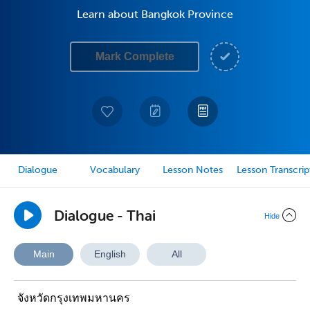
Learn about Bangkok Province
Mark Complete
Dialogue
Vocabulary
Lesson Notes
Lesson Transcrip
Dialogue - Thai
Hide
Main
English
All
จังหวัดกรุงเทพมหานคร