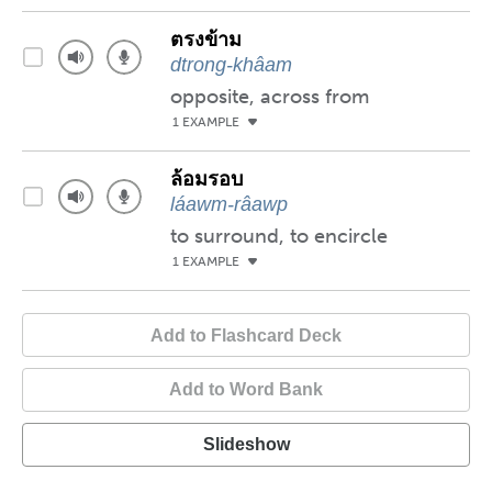
ตรงข้าม
dtrong-khâam
opposite, across from
1 EXAMPLE
ล้อมรอบ
láawm-râawp
to surround, to encircle
1 EXAMPLE
Add to Flashcard Deck
Add to Word Bank
Slideshow