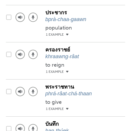
ประชากร
bprà-chaa-gaawn
population
1 EXAMPLE
ครองราชย์
khraawng-râat
to reign
1 EXAMPLE
พระราชทาน
phrá-râat-chá-thaan
to give
1 EXAMPLE
บันทึก
ban-thúek