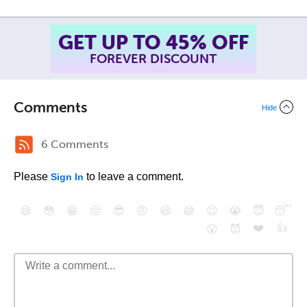
GET UP TO 45% OFF
FOREVER DISCOUNT
Comments
Hide
6 Comments
Please
to leave a comment.
Sign In
😄
😳
😁
😒
😎
😠
😆
😅
😉
😭
😇
😴
❤️
👍
😮
😈