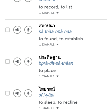
to record, to list
1 EXAMPLE
สถาปนา
sà-thǎa-bpà-naa
to found, to establish
1 EXAMPLE
ประดิษฐาน
bprà-dìt-sà-thǎan
to place
1 EXAMPLE
ไสยาสน์
sǎi-yâat
to sleep, to recline
1 EXAMPLE