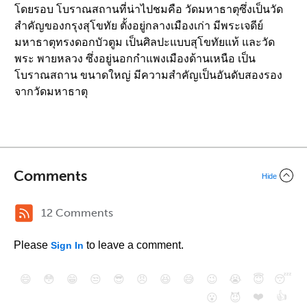
โดยรอบ โบราณสถานที่น่าไปชมคือ วัดมหาธาตุซึ่งเป็นวัด
สำคัญของกรุงสุโขทัย ตั้งอยู่กลางเมืองเก่า มีพระเจดีย์
มหาธาตุทรงดอกบัวตูม เป็นศิลปะแบบสุโขทัยแท้ และวัด
พระ พายหลวง ซึ่งอยู่นอกกำแพงเมืองด้านเหนือ เป็น
โบราณสถาน ขนาดใหญ่ มีความสำคัญเป็นอันดับสองรอง
จากวัดมหาธาตุ
Comments
Hide
12 Comments
Please
to leave a comment.
Sign In
😄
😳
😁
😒
😎
😠
😆
😅
😉
😭
😇
😴
❤️
👍
😮
😈