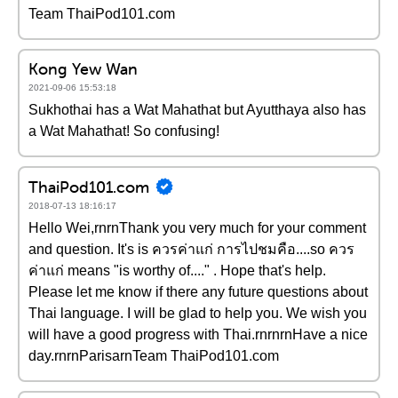
Team ThaiPod101.com
Kong Yew Wan
2021-09-06 15:53:18
Sukhothai has a Wat Mahathat but Ayutthaya also has
a Wat Mahathat! So confusing!
ThaiPod101.com
2018-07-13 18:16:17
Hello Wei,rnrnThank you very much for your comment
and question. It's is ควรค่าแก่ การไปชมคือ....so ควร
ค่าแก่ means "is worthy of...." . Hope that's help.
Please let me know if there any future questions about
Thai language. I will be glad to help you. We wish you
will have a good progress with Thai.rnrnrnHave a nice
day.rnrnParisarnTeam ThaiPod101.com