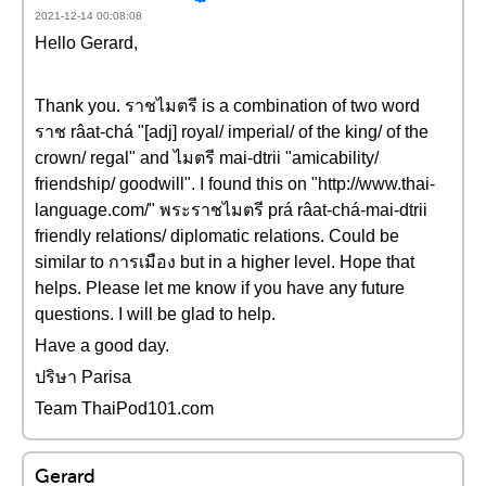
2021-12-14 00:08:08
Hello Gerard,
Thank you. ราชไมตรี is a combination of two word
ราช râat-chá "[adj] royal/ imperial/ of the king/ of the
crown/ regal" and ไมตรี mai-dtrii "amicability/
friendship/ goodwill". I found this on "http://www.thai-
language.com/" พระราชไมตรี prá râat-chá-mai-dtrii
friendly relations/ diplomatic relations. Could be
similar to การเมือง but in a higher level. Hope that
helps. Please let me know if you have any future
questions. I will be glad to help.
Have a good day.
ปริษา Parisa
Team ThaiPod101.com
Gerard