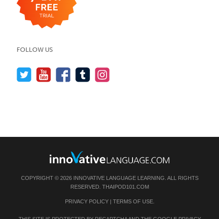
FOLLOW US
COPYRIGHT © 2026 INNOVATIVE LANGUAGE LEARNING. ALL RIGHTS
RESERVED.
THAIPOD101.COM
PRIVACY POLICY
|
TERMS OF USE
.