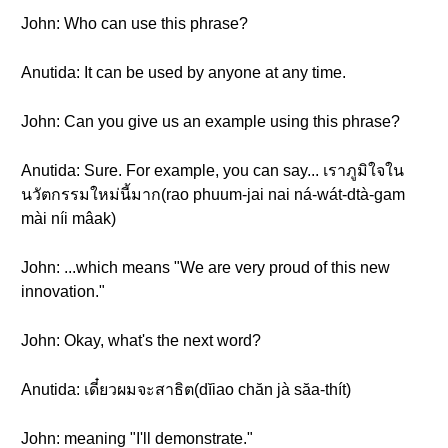
John: Who can use this phrase?
Anutida: It can be used by anyone at any time.
John: Can you give us an example using this phrase?
Anutida: Sure. For example, you can say... เราภูมิใจใน
นวัตกรรมใหม่นี้มาก(rao phuum-jai nai ná-wát-dtà-gam
mài níi mâak)
John: ...which means "We are very proud of this new
innovation."
John: Okay, what's the next word?
Anutida: เดี๋ยวผมจะสาธิต(dĭiao chăn jà săa-thít)
John: meaning "I'll demonstrate."