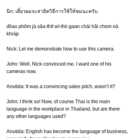
นิก: เดี๋ยวผมจะสาธิตวิธีการใช้ให้ชมนะครับ
dĭiao phŏm jà săa-thít wí-thii gaan chái hâi chom ná
khráp
Nick: Let me demonstrate how to use this camera.
John: Well, Nick convinced me. I want one of his
cameras now.
Anutida: It was a convincing sales pitch, wasn’t it?
John: I think so! Now, of course Thai is the main
language in the workplace in Thailand, but are there
any other languages used?
Anutida: English has become the language of business,