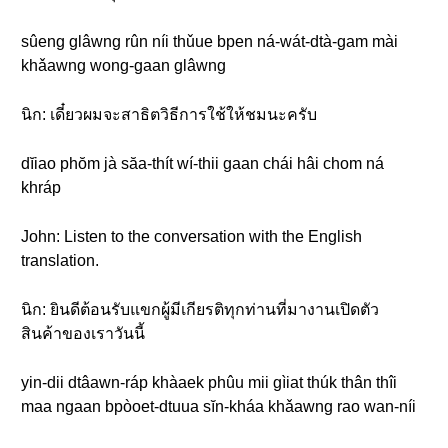
sûeng glâwng rûn níi thǔue bpen ná-wát-dtà-gam mài
khǎawng wong-gaan glâwng
นิก: เดี๋ยวผมจะสาธิตวิธีการใช้ให้ชมนะครับ
dĭiao phŏm jà săa-thít wí-thii gaan chái hâi chom ná
khráp
John: Listen to the conversation with the English
translation.
นิก: ยินดีต้อนรับแขกผู้มีเกียรติทุกท่านที่มางานเปิดตัว
สินค้าของเราวันนี้
yin-dii dtâawn-ráp khàaek phûu mii gìiat thúk thân thîi
maa ngaan bpòoet-dtuua sĭn-kháa khǎawng rao wan-níi