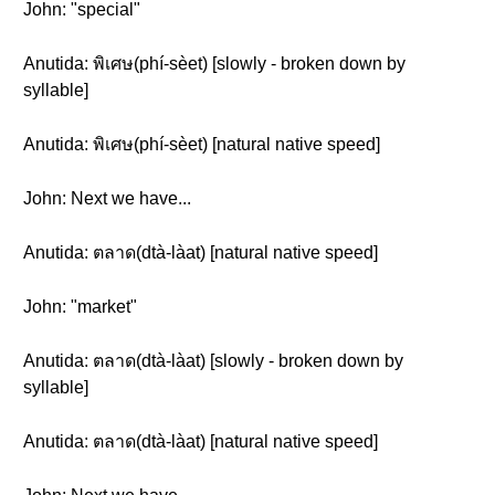
John: "special"
Anutida: พิเศษ(phí-sèet) [slowly - broken down by
syllable]
Anutida: พิเศษ(phí-sèet) [natural native speed]
John: Next we have...
Anutida: ตลาด(dtà-làat) [natural native speed]
John: "market"
Anutida: ตลาด(dtà-làat) [slowly - broken down by
syllable]
Anutida: ตลาด(dtà-làat) [natural native speed]