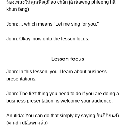
ร้องเพลงให้คุณฟัง(dĭiao chăn jà ráawng phleeng hâi
khun fang)
John: ... which means "Let me sing for you."
John: Okay, now onto the lesson focus.
Lesson focus
John: In this lesson, you'll learn about business
presentations.
John: The first thing you need to do if you are doing a
business presentation, is welcome your audience.
Anutida: You can do that simply by saying ยินดีต้อนรับ
(yin-dii dtâawn-ráp)