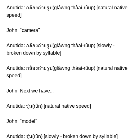
Anutida: กล้องถ่ายรูป(glâwng thàai-rûup) [natural native
speed]
John: "camera"
Anutida: กล้องถ่ายรูป(glâwng thàai-rûup) [slowly -
broken down by syllable]
Anutida: กล้องถ่ายรูป(glâwng thàai-rûup) [natural native
speed]
John: Next we have...
Anutida: รุ่น(rûn) [natural native speed]
John: "model"
Anutida: รุ่น(rûn) [slowly - broken down by syllable]