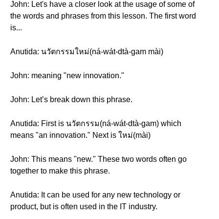
John: Let's have a closer look at the usage of some of
the words and phrases from this lesson. The first word
is...
Anutida: นวัตกรรมใหม่(ná-wát-dtà-gam mài)
John: meaning "new innovation."
John: Let’s break down this phrase.
Anutida: First is นวัตกรรม(ná-wát-dtà-gam) which
means "an innovation." Next is ใหม่(mài)
John: This means "new." These two words often go
together to make this phrase.
Anutida: It can be used for any new technology or
product, but is often used in the IT industry.