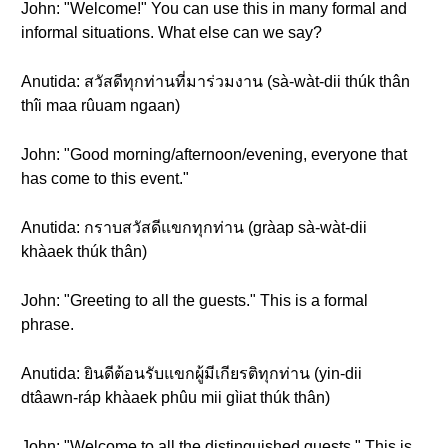
John: "Welcome!" You can use this in many formal and
informal situations. What else can we say?
Anutida: สวัสดีทุกท่านที่มาร่วมงาน (sà-wàt-dii thúk thân
thîi maa rûuam ngaan)
John: "Good morning/afternoon/evening, everyone that
has come to this event."
Anutida: กราบสวัสดีแขกทุกท่าน (gràap sà-wàt-dii
khàaek thúk thân)
John: "Greeting to all the guests." This is a formal
phrase.
Anutida: ยินดีต้อนรับแขกผู้มีเกียรติทุกท่าน (yin-dii
dtâawn-ráp khàaek phûu mii gìiat thúk thân)
John: "Welcome to all the distinguished guests." This is