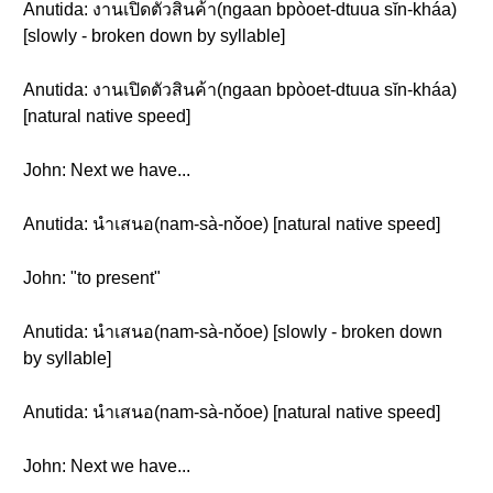
Anutida: งานเปิดตัวสินค้า(ngaan bpòoet-dtuua sĭn-kháa)
[slowly - broken down by syllable]
Anutida: งานเปิดตัวสินค้า(ngaan bpòoet-dtuua sĭn-kháa)
[natural native speed]
John: Next we have...
Anutida: นำเสนอ(nam-sà-nǒoe) [natural native speed]
John: "to present"
Anutida: นำเสนอ(nam-sà-nǒoe) [slowly - broken down
by syllable]
Anutida: นำเสนอ(nam-sà-nǒoe) [natural native speed]
John: Next we have...