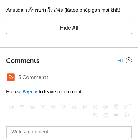
Anutida: แล้วพบกันใหม่ค่ะ (láaeo phóp gan mài khâ)
Hide All
Comments
Hide
3 Comments
Please
to leave a comment.
Sign In
😄
😳
😁
😒
😎
😠
😆
😅
😉
😭
😇
😴
❤️
👍
😮
😈