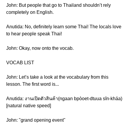
John: But people that go to Thailand shouldn’t rely
completely on English.
Anutida: No, definitely learn some Thai! The locals love
to hear people speak Thai!
John: Okay, now onto the vocab.
VOCAB LIST
John: Let’s take a look at the vocabulary from this
lesson. The first word is...
Anutida: งานเปิดตัวสินค้า(ngaan bpòoet-dtuua sĭn-kháa)
[natural native speed]
John: "grand opening event"