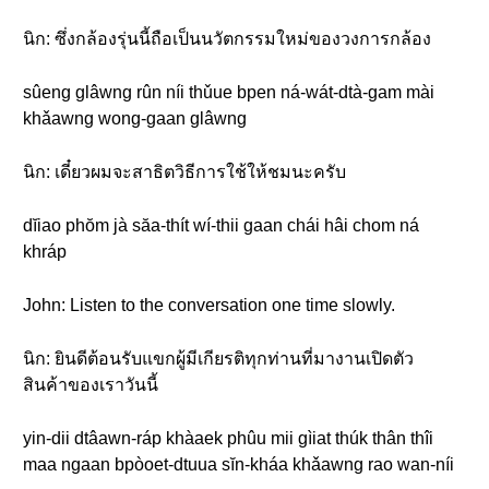
นิก: ซึ่งกล้องรุ่นนี้ถือเป็นนวัตกรรมใหม่ของวงการกล้อง
sûeng glâwng rûn níi thǔue bpen ná-wát-dtà-gam mài
khǎawng wong-gaan glâwng
นิก: เดี๋ยวผมจะสาธิตวิธีการใช้ให้ชมนะครับ
dĭiao phŏm jà săa-thít wí-thii gaan chái hâi chom ná
khráp
John: Listen to the conversation one time slowly.
นิก: ยินดีต้อนรับแขกผู้มีเกียรติทุกท่านที่มางานเปิดตัว
สินค้าของเราวันนี้
yin-dii dtâawn-ráp khàaek phûu mii gìiat thúk thân thîi
maa ngaan bpòoet-dtuua sĭn-kháa khǎawng rao wan-níi