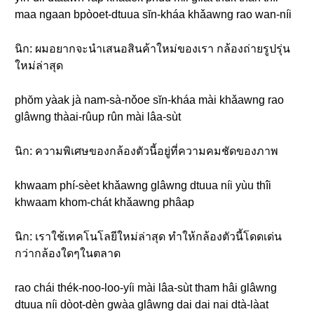
maa ngaan bpòoet-dtuua sĭn-kháa khǎawng rao wan-níi
นิก: ผมอยากจะนำเสนอสินค้าใหม่ของเรา กล้องถ่ายรูปรุ่น
ใหม่ล่าสุด
phŏm yàak jà nam-sà-nǒoe sĭn-kháa mài khǎawng rao
glâwng thàai-rûup rûn mài lâa-sùt
นิก: ความพิเศษของกล้องตัวนี้อยู่ที่ความคมชัดของภาพ
khwaam phí-sèet khǎawng glâwng dtuua níi yùu thîi
khwaam khom-chát khǎawng phâap
นิก: เราใช้เทคโนโลยีใหม่ล่าสุด ทำให้กล้องตัวนี้โดดเด่น
กว่ากล้องใดๆในตลาด
rao chái thék-noo-loo-yíi mài lâa-sùt tham hâi glâwng
dtuua níi dòot-dèn gwàa glâwng dai dai nai dtà-làat