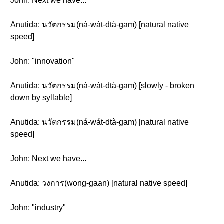
John: Next we have...
Anutida: นวัตกรรม(ná-wát-dtà-gam) [natural native
speed]
John: "innovation"
Anutida: นวัตกรรม(ná-wát-dtà-gam) [slowly - broken
down by syllable]
Anutida: นวัตกรรม(ná-wát-dtà-gam) [natural native
speed]
John: Next we have...
Anutida: วงการ(wong-gaan) [natural native speed]
John: "industry"