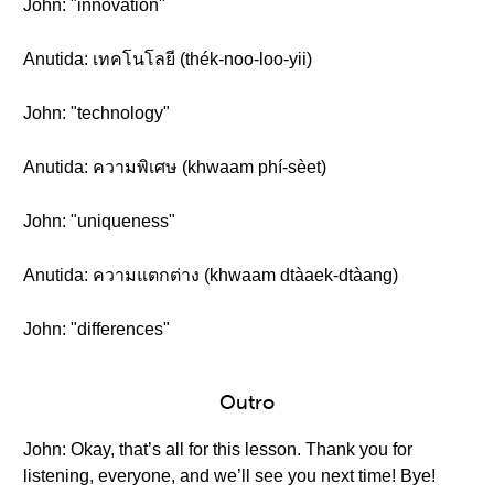
John: "innovation"
Anutida: เทคโนโลยี (thék-noo-loo-yii)
John: "technology"
Anutida: ความพิเศษ (khwaam phí-sèet)
John: "uniqueness"
Anutida: ความแตกต่าง (khwaam dtàaek-dtàang)
John: "differences"
Outro
John: Okay, that’s all for this lesson. Thank you for
listening, everyone, and we’ll see you next time! Bye!