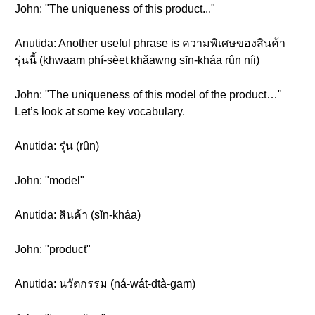
John: "The uniqueness of this product..."
Anutida: Another useful phrase is ความพิเศษของสินค้า
รุ่นนี้ (khwaam phí-sèet khǎawng sĭn-kháa rûn níi)
John: "The uniqueness of this model of the product…"
Let’s look at some key vocabulary.
Anutida: รุ่น (rûn)
John: "model"
Anutida: สินค้า (sĭn-kháa)
John: "product"
Anutida: นวัตกรรม (ná-wát-dtà-gam)