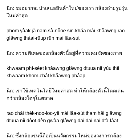
นิก: ผมอยากจะนำเสนอสินค้าใหม่ของเรา กล้องถ่ายรูปรุ่น
ใหม่ล่าสุด
phŏm yàak jà nam-sà-nǒoe sĭn-kháa mài khǎawng rao
glâwng thàai-rûup rûn mài lâa-sùt
นิก: ความพิเศษของกล้องตัวนี้อยู่ที่ความคมชัดของภาพ
khwaam phí-sèet khǎawng glâwng dtuua níi yùu thîi
khwaam khom-chát khǎawng phâap
นิก: เราใช้เทคโนโลยีใหม่ล่าสุด ทำให้กล้องตัวนี้โดดเด่น
กว่ากล้องใดๆในตลาด
rao chái thék-noo-loo-yíi mài lâa-sùt tham hâi glâwng
dtuua níi dòot-dèn gwàa glâwng dai dai nai dtà-làat
นิก: ซึ่งกล้องรุ่นนี้ถือเป็นนวัตกรรมใหม่ของวงการกล้อง