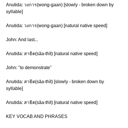
Anutida: วงการ(wong-gaan) [slowly - broken down by
syllable]
Anutida: วงการ(wong-gaan) [natural native speed]
John: And last...
Anutida: สาธิต(săa-thít) [natural native speed]
John: "to demonstrate"
Anutida: สาธิต(săa-thít) [slowly - broken down by
syllable]
Anutida: สาธิต(săa-thít) [natural native speed]
KEY VOCAB AND PHRASES