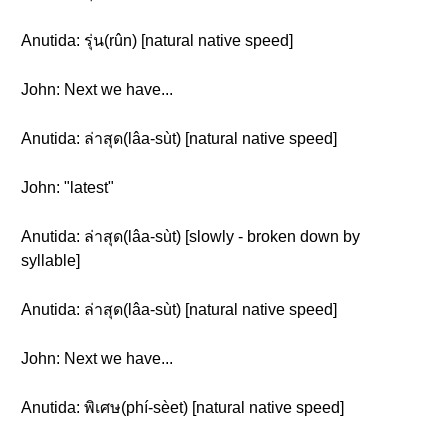
Anutida: รุ่น(rûn) [natural native speed]
John: Next we have...
Anutida: ล่าสุด(lâa-sùt) [natural native speed]
John: "latest"
Anutida: ล่าสุด(lâa-sùt) [slowly - broken down by
syllable]
Anutida: ล่าสุด(lâa-sùt) [natural native speed]
John: Next we have...
Anutida: พิเศษ(phí-sèet) [natural native speed]