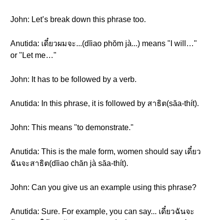
John: Let’s break down this phrase too.
Anutida: เดี๋ยวผมจะ...(dĭiao phŏm jà...) means "I will…"
or "Let me…"
John: It has to be followed by a verb.
Anutida: In this phrase, it is followed by สาธิต(săa-thít).
John: This means "to demonstrate."
Anutida: This is the male form, women should say เดี๋ยว
ฉันจะสาธิต(dĭiao chăn jà săa-thít).
John: Can you give us an example using this phrase?
Anutida: Sure. For example, you can say... เดี๋ยวฉันจะ