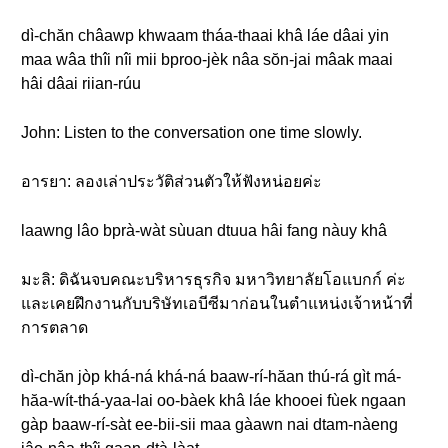
dì-chăn châawp khwaam tháa-thaai khâ láe dâai yin
maa wâa thîi nîi mii bproo-jèk nâa sŏn-jai mâak maai
hâi dâai riian-rúu
John: Listen to the conversation one time slowly.
อารยา: ลองเล่าประวัติส่วนตัวให้ฟังหน่อยค่ะ
laawng lâo bprà-wàt sùuan dtuua hâi fang nàuy khâ
มะลิ: ดิฉันจบคณะบริหารธุรกิจ มหาวิทยาลัยโอแบกก์ ค่ะ
และเคยฝึกงานกับบริษัทเอบีซีมาก่อนในตำแหน่งเจ้าหน้าที่
การตลาด
dì-chăn jòp khá-ná khá-ná baaw-rí-hăan thú-rá gìt má-
hăa-wít-thá-yaa-lai oo-bàek khâ láe khooei fùek ngaan
gàp baaw-rí-sàt ee-bii-sii maa gàawn nai dtam-nàeng