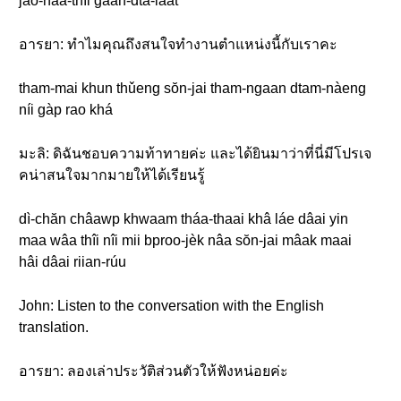
jâo-nâa-thîi gaan-dtà-làat
อารยา: ทำไมคุณถึงสนใจทำงานตำแหน่งนี้กับเราคะ
tham-mai khun thǔeng sŏn-jai tham-ngaan dtam-nàeng
níi gàp rao khá
มะลิ: ดิฉันชอบความท้าทายค่ะ และได้ยินมาว่าที่นี่มีโปรเจ
คน่าสนใจมากมายให้ได้เรียนรู้
dì-chăn châawp khwaam tháa-thaai khâ láe dâai yin
maa wâa thîi nîi mii bproo-jèk nâa sŏn-jai mâak maai
hâi dâai riian-rúu
John: Listen to the conversation with the English
translation.
อารยา: ลองเล่าประวัติส่วนตัวให้ฟังหน่อยค่ะ