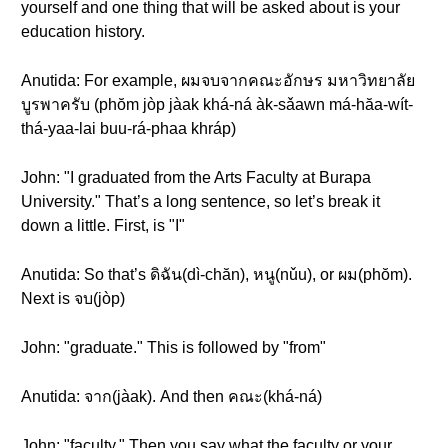
yourself and one thing that will be asked about is your
education history.
Anutida: For example, ผมจบจากคณะอักษร มหาวิทยาลัย
บูรพาครับ (phŏm jòp jàak khá-ná àk-sǎawn má-hăa-wít-
thá-yaa-lai buu-rá-phaa khráp)
John: "I graduated from the Arts Faculty at Burapa
University." That’s a long sentence, so let’s break it
down a little. First, is "I"
Anutida: So that’s ดิฉัน(dì-chăn), หนู(nǔu), or ผม(phŏm).
Next is จบ(jòp)
John: "graduate." This is followed by "from"
Anutida: จาก(jàak). And then คณะ(khá-ná)
John: "faculty." Then you say what the faculty or your