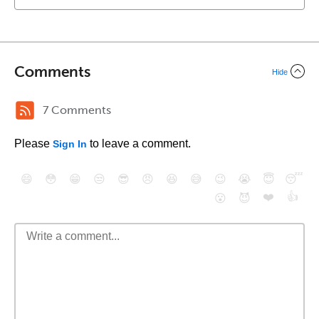
Comments
Hide
7 Comments
Please
to leave a comment.
Sign In
😄
😳
😁
😒
😎
😠
😆
😅
😉
😭
😇
😴
❤️
👍
😮
😈