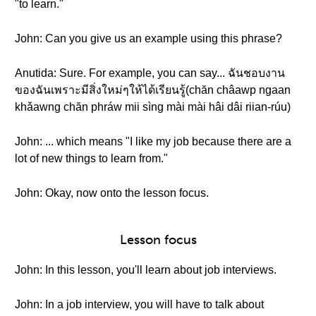
"to learn."
John: Can you give us an example using this phrase?
Anutida: Sure. For example, you can say... ฉันชอบงาน
ของฉันเพราะมีสิ่งใหม่ๆให้ได้เรียนรู้(chăn châawp ngaan
khǎawng chăn phráw mii sìng mài mài hâi dâi riian-rúu)
John: ... which means "I like my job because there are a
lot of new things to learn from."
John: Okay, now onto the lesson focus.
Lesson focus
John: In this lesson, you'll learn about job interviews.
John: In a job interview, you will have to talk about