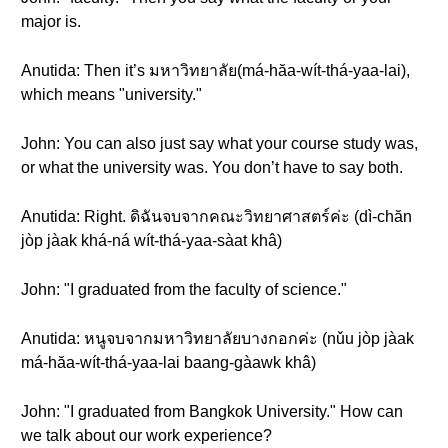
major is.
Anutida: Then it’s มหาวิทยาลัย(má-hăa-wít-thá-yaa-lai),
which means "university."
John: You can also just say what your course study was,
or what the university was. You don’t have to say both.
Anutida: Right. ดิฉันจบจากคณะวิทยาศาสตร์ค่ะ (dì-chăn
jòp jàak khá-ná wít-thá-yaa-sàat khâ)
John: "I graduated from the faculty of science."
Anutida: หนูจบจากมหาวิทยาลัยบางกอกค่ะ (nǔu jòp jàak
má-hăa-wít-thá-yaa-lai baang-gàawk khâ)
John: "I graduated from Bangkok University." How can
we talk about our work experience?