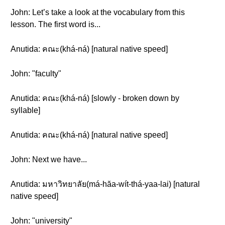
John: Let’s take a look at the vocabulary from this
lesson. The first word is...
Anutida: คณะ(khá-ná) [natural native speed]
John: "faculty"
Anutida: คณะ(khá-ná) [slowly - broken down by
syllable]
Anutida: คณะ(khá-ná) [natural native speed]
John: Next we have...
Anutida: มหาวิทยาลัย(má-hăa-wít-thá-yaa-lai) [natural
native speed]
John: "university"