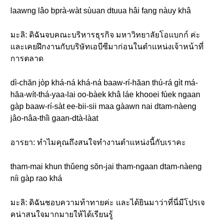
laawng lâo bprà-wàt sùuan dtuua hâi fang nàuy khâ
มะลิ: ดิฉันจบคณะบริหารธุรกิจ มหาวิทยาลัยโอแบกก์ ค่ะ
และเคยฝึกงานกับบริษัทเอบีซีมาก่อนในตำแหน่งเจ้าหน้าที่
การตลาด
dì-chăn jòp khá-ná khá-ná baaw-rí-hăan thú-rá gìt má-
hăa-wít-thá-yaa-lai oo-bàek khâ láe khooei fùek ngaan
gàp baaw-rí-sàt ee-bii-sii maa gàawn nai dtam-nàeng
jâo-nâa-thîi gaan-dtà-làat
อารยา: ทำไมคุณถึงสนใจทำงานตำแหน่งนี้กับเราคะ
tham-mai khun thǔeng sŏn-jai tham-ngaan dtam-nàeng
níi gàp rao khá
มะลิ: ดิฉันชอบความท้าทายค่ะ และได้ยินมาว่าที่นี่มีโปรเจ
คน่าสนใจมากมายให้ได้เรียนรู้