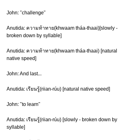
John: "challenge"
Anutida: ความท้าทาย(khwaam tháa-thaai)[slowly -
broken down by syllable]
Anutida: ความท้าทาย(khwaam tháa-thaai) [natural
native speed]
John: And last...
Anutida: เรียนรู้(riian-rúu) [natural native speed]
John: "to learn"
Anutida: เรียนรู้(riian-rúu) [slowly - broken down by
syllable]