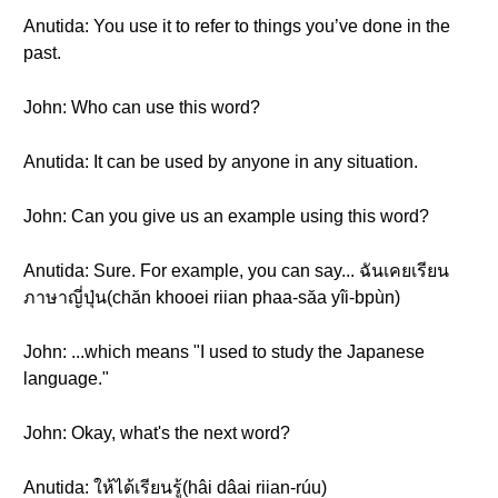
Anutida: You use it to refer to things you’ve done in the
past.
John: Who can use this word?
Anutida: It can be used by anyone in any situation.
John: Can you give us an example using this word?
Anutida: Sure. For example, you can say... ฉันเคยเรียน
ภาษาญี่ปุ่น(chăn khooei riian phaa-săa yîi-bpùn)
John: ...which means "I used to study the Japanese
language."
John: Okay, what's the next word?
Anutida: ให้ได้เรียนรู้(hâi dâai riian-rúu)