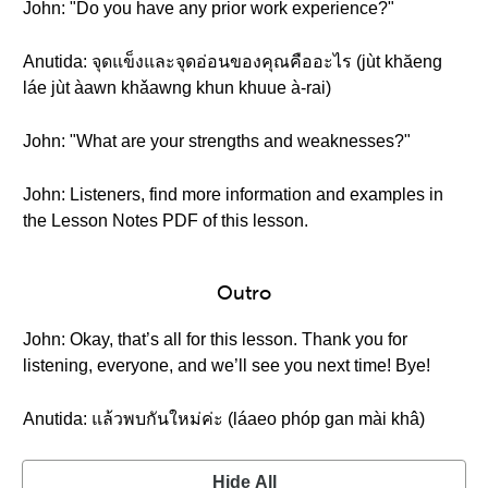
John: "Do you have any prior work experience?"
Anutida: จุดแข็งและจุดอ่อนของคุณคืออะไร (jùt khăeng
láe jùt àawn khǎawng khun khuue à-rai)
John: "What are your strengths and weaknesses?"
John: Listeners, find more information and examples in
the Lesson Notes PDF of this lesson.
Outro
John: Okay, that’s all for this lesson. Thank you for
listening, everyone, and we’ll see you next time! Bye!
Anutida: แล้วพบกันใหม่ค่ะ (láaeo phóp gan mài khâ)
Hide All