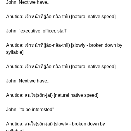
John: Next we have...
Anutida: เจ้าหน้าที่(jâo-nâa-thîi) [natural native speed]
John: "executive, officer, staff"
Anutida: เจ้าหน้าที่(jâo-nâa-thîi) [slowly - broken down by
syllable]
Anutida: เจ้าหน้าที่(jâo-nâa-thîi) [natural native speed]
John: Next we have...
Anutida: สนใจ(sŏn-jai) [natural native speed]
John: "to be interested"
Anutida: สนใจ(sŏn-jai) [slowly - broken down by
syllable]