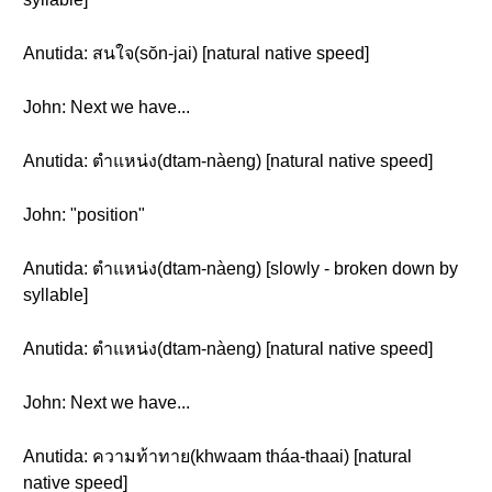
Anutida: สนใจ(sŏn-jai) [natural native speed]
John: Next we have...
Anutida: ตำแหน่ง(dtam-nàeng) [natural native speed]
John: "position"
Anutida: ตำแหน่ง(dtam-nàeng) [slowly - broken down by
syllable]
Anutida: ตำแหน่ง(dtam-nàeng) [natural native speed]
John: Next we have...
Anutida: ความท้าทาย(khwaam tháa-thaai) [natural
native speed]