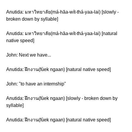
Anutida: มหาวิทยาลัย(má-hăa-wít-thá-yaa-lai) [slowly -
broken down by syllable]
Anutida: มหาวิทยาลัย(má-hăa-wít-thá-yaa-lai) [natural
native speed]
John: Next we have...
Anutida: ฝึกงาน(fùek ngaan) [natural native speed]
John: "to have an internship"
Anutida: ฝึกงาน(fùek ngaan) [slowly - broken down by
syllable]
Anutida: ฝึกงาน(fùek ngaan) [natural native speed]