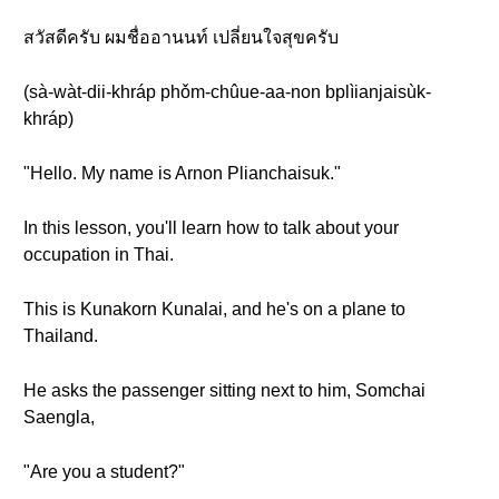
สวัสดีครับ ผมชื่ออานนท์ เปลี่ยนใจสุขครับ
(sà-wàt-dii-khráp phǒm-chûue-aa-non bplìianjaisùk-
khráp)
"Hello. My name is Arnon Plianchaisuk."
In this lesson, you'll learn how to talk about your
occupation in Thai.
This is Kunakorn Kunalai, and he's on a plane to
Thailand.
He asks the passenger sitting next to him, Somchai
Saengla,
"Are you a student?"