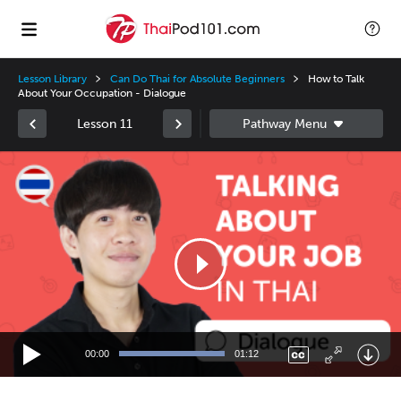
Lesson Library
Can Do Thai for Absolute Beginners
How to Talk
About Your Occupation - Dialogue
Lesson 11
Video
Player
00:00
01:12