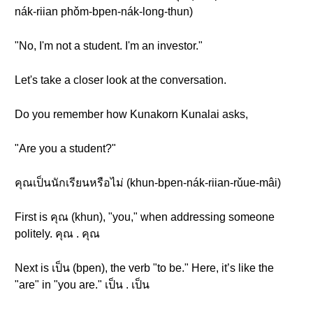
nák-riian phǒm-bpen-nák-long-thun)
"No, I'm not a student. I'm an investor."
Let's take a closer look at the conversation.
Do you remember how Kunakorn Kunalai asks,
"Are you a student?"
คุณเป็นนักเรียนหรือไม่ (khun-bpen-nák-riian-rǔue-mâi)
First is คุณ (khun), "you," when addressing someone
politely. คุณ . คุณ
Next is เป็น (bpen), the verb "to be." Here, it’s like the
"are" in "you are." เป็น . เป็น