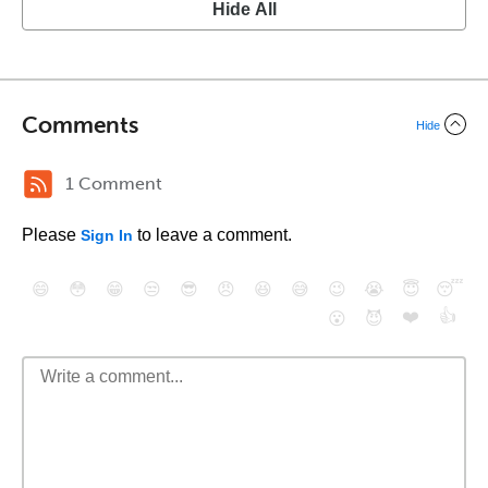
Hide All
Comments
Hide
1 Comment
Please
to leave a comment.
Sign In
😄
😳
😁
😒
😎
😠
😆
😅
😉
😭
😇
😴
❤️
👍
😮
😈