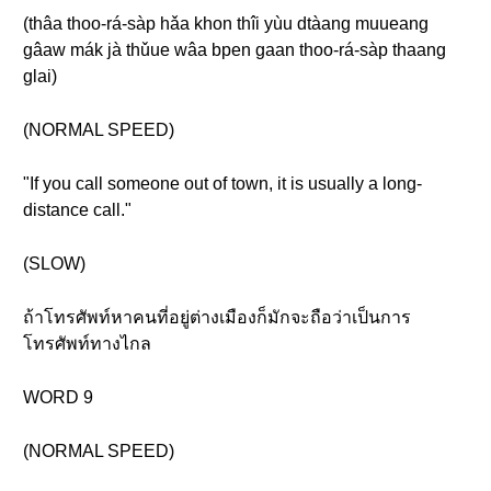
(thâa thoo-rá-sàp hǎa khon thîi yùu dtàang muueang
gâaw mák jà thǔue wâa bpen gaan thoo-rá-sàp thaang
glai)
(NORMAL SPEED)
"If you call someone out of town, it is usually a long-
distance call."
(SLOW)
ถ้าโทรศัพท์หาคนที่อยู่ต่างเมืองก็มักจะถือว่าเป็นการ
โทรศัพท์ทางไกล
WORD 9
(NORMAL SPEED)