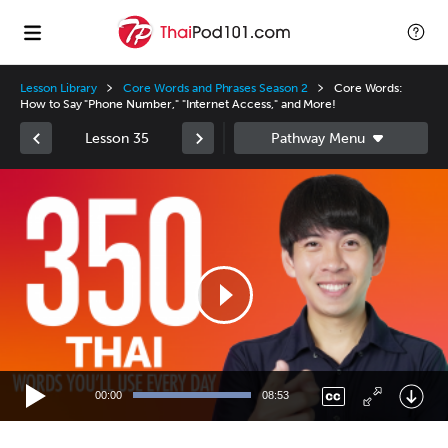
Lesson Library
Core Words and Phrases Season 2
Core Words:
How to Say "Phone Number," "Internet Access," and More!
Lesson 35
Video
Player
00:00
08:53