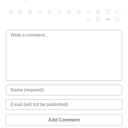
😄
😳
😁
😒
😎
😠
😆
😅
😉
😭
😇
😴
❤️
👍
😮
😈
Add Comment