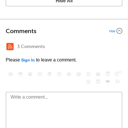
Hide All
Comments
Hide
3 Comments
Please
to leave a comment.
Sign In
😄
😳
😁
😒
😎
😠
😆
😅
😉
😭
😇
😴
❤️
👍
😮
😈