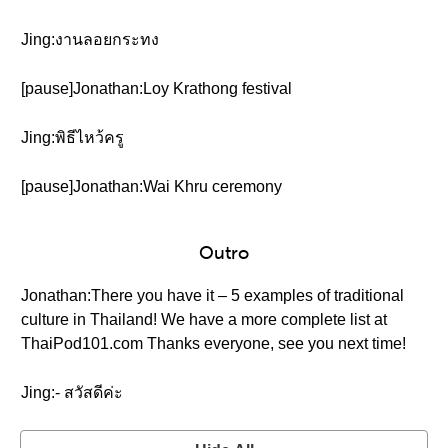
Jing:งานลอยกระทง
[pause]Jonathan:Loy Krathong festival
Jing:พิธีไหว้ครู
[pause]Jonathan:Wai Khru ceremony
Outro
Jonathan:There you have it – 5 examples of traditional
culture in Thailand! We have a more complete list at
ThaiPod101.com Thanks everyone, see you next time!
Jing:- สวัสดีค่ะ