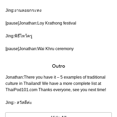
Jing:งานลอยกระทง
[pause]Jonathan:Loy Krathong festival
Jing:พิธีไหว้ครู
[pause]Jonathan:Wai Khru ceremony
Outro
Jonathan:There you have it – 5 examples of traditional
culture in Thailand! We have a more complete list at
ThaiPod101.com Thanks everyone, see you next time!
Jing:- สวัสดีค่ะ