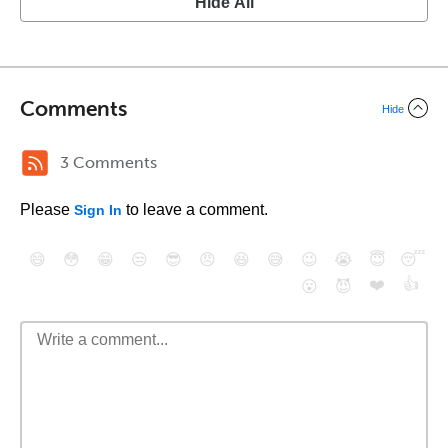
Hide All
Comments
Hide
3 Comments
Please
to leave a comment.
Sign In
😄
😳
😁
😒
😎
😠
😆
😅
😉
😭
😇
😴
❤️
👍
😮
😈