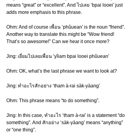
means “great” or “excellent”. And ไปเลย ‘bpai looei’ just
adds more emphasis to this phrase.
Ohm: And of course เพื่อน ‘phûuean’ is the noun “friend”.
Another way to translate this might be “Wow friend!
That’s so awesome!” Can we hear it once more?
Jing: เยี่ยมไปเลยเพื่อน ‘yîiam bpai looei phûuean’
Ohm: OK, what’s the last phrase we want to look at?
Jing: ทำอะไรสักอย่าง ‘tham à-rai sàk-yàang’
Ohm: This phrase means “to do something”.
Jing: In this case, ทำอะไร ‘tham à-rai’ is a statement “do
something”. And สักอย่าง ‘sàk-yàang’ means “anything”
or “one thing”.