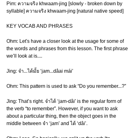
Pim: ความจริง khwaam-jing [slowly - broken down by
syllable] ความจริง khwaam-jing [natural native speed]
KEY VOCAB AND PHRASES
Ohm: Let's have a closer look at the usage for some of
the words and phrases from this lesson. The first phrase
we’ll look at is....
Jing: จำ...ได้มั้ย ‘jam...dâai mái’
Ohm: This pattern is used to ask “Do you remember...?”
Jing: That’s right. จำได้ ‘jam-dâi’ is the regular form of
the verb “to remember”. However, if you want to ask
about a particular thing, then the object goes in the
middle between จำ ‘jam’ and ได้ ‘dâi’.