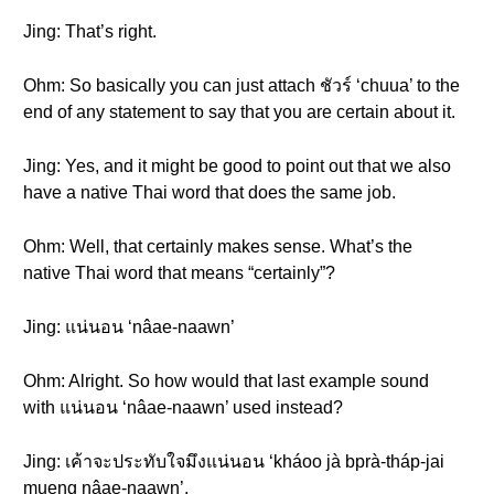
Jing: That’s right.
Ohm: So basically you can just attach ชัวร์ ‘chuua’ to the
end of any statement to say that you are certain about it.
Jing: Yes, and it might be good to point out that we also
have a native Thai word that does the same job.
Ohm: Well, that certainly makes sense. What’s the
native Thai word that means “certainly”?
Jing: แน่นอน ‘nâae-naawn’
Ohm: Alright. So how would that last example sound
with แน่นอน ‘nâae-naawn’ used instead?
Jing: เค้าจะประทับใจมึงแน่นอน ‘kháoo jà bprà-tháp-jai
mueng nâae-naawn’.