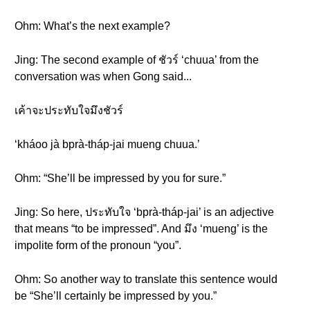
Ohm: What’s the next example?
Jing: The second example of ชัวร์ ‘chuua’ from the
conversation was when Gong said...
เค้าจะประทับใจมึงชัวร์
‘kháoo jà bprà-tháp-jai mueng chuua.’
Ohm: “She’ll be impressed by you for sure.”
Jing: So here, ประทับใจ ‘bprà-tháp-jai’ is an adjective
that means “to be impressed”. And มึง ‘mueng’ is the
impolite form of the pronoun “you”.
Ohm: So another way to translate this sentence would
be “She’ll certainly be impressed by you.”