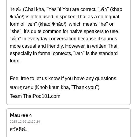
ใช่ค่ะ (Chai kha, "Yes")! You are correct. "เค้า" (khao
/khâo/) is often used in spoken Thai as a colloquial
form of "เขา" (khao /khǎo/), which means "he" or
"she". It's quite common for native speakers to use
"เค้า" in everyday conversation because it sounds
more casual and friendly. However, in written Thai,
especially in formal contexts, "เขา" is the standard
form.
Feel free to let us know if you have any questions.
ขอบคุณค่ะ (Khob khun kha, "Thank you")
Team ThaiPod101.com
Maureen
2025-12-26 13:59:24
สวัสดีค่ะ