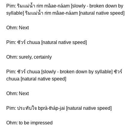
Pim: ริมแม่น้ำ rim mâae-náam [slowly - broken down by
syllable] ริมแม่น้ำ rim mâae-náam [natural native speed]
Ohm: Next
Pim: ชัวร์ chuua [natural native speed]
Ohm: surely, certainly
Pim: ชัวร์ chuua [slowly - broken down by syllable] ชัวร์
chuua [natural native speed]
Ohm: Next
Pim: ประทับใจ bprà-tháp-jai [natural native speed]
Ohm: to be impressed