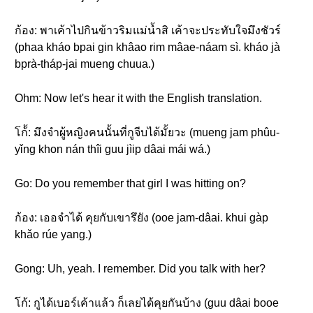
ก้อง: พาเค้าไปกินข้าวริมแม่น้ำสิ เค้าจะประทับใจมึงชัวร์
(phaa kháo bpai gin khâao rim mâae-náam sì. kháo jà
bprà-tháp-jai mueng chuua.)
Ohm: Now let's hear it with the English translation.
โก้้: มึงจำผู้หญิงคนนั้นที่กูจีบได้มั้ยวะ (mueng jam phûu-
yǐng khon nán thîi guu jìip dâai mái wá.)
Go: Do you remember that girl I was hitting on?
ก้อง: เออจำได้ คุยกับเขารึยัง (ooe jam-dâai. khui gàp
khǎo rúe yang.)
Gong: Uh, yeah. I remember. Did you talk with her?
โก้: กูได้เบอร์เค้าแล้ว ก็เลยได้คุยกันบ้าง (guu dâai booe