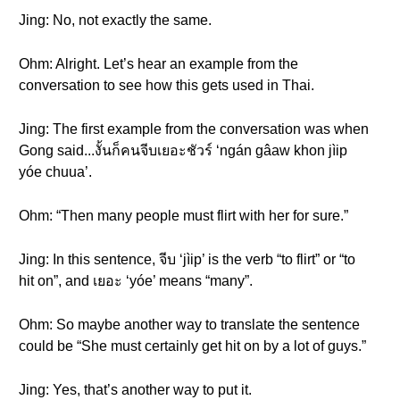
Jing: No, not exactly the same.
Ohm: Alright. Let’s hear an example from the
conversation to see how this gets used in Thai.
Jing: The first example from the conversation was when
Gong said...งั้นก็คนจีบเยอะชัวร์ ‘ngán gâaw khon jìip
yóe chuua’.
Ohm: “Then many people must flirt with her for sure.”
Jing: In this sentence, จีบ ‘jìip’ is the verb “to flirt” or “to
hit on”, and เยอะ ‘yóe’ means “many”.
Ohm: So maybe another way to translate the sentence
could be “She must certainly get hit on by a lot of guys.”
Jing: Yes, that’s another way to put it.