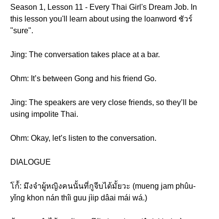
Season 1, Lesson 11 - Every Thai Girl's Dream Job. In
this lesson you'll learn about using the loanword ชัวร์
"sure".
Jing: The conversation takes place at a bar.
Ohm: It’s between Gong and his friend Go.
Jing: The speakers are very close friends, so they’ll be
using impolite Thai.
Ohm: Okay, let’s listen to the conversation.
DIALOGUE
โก้้: มึงจำผู้หญิงคนนั้นที่กูจีบได้มั้ยวะ (mueng jam phûu-
yǐng khon nán thîi guu jìip dâai mái wá.)