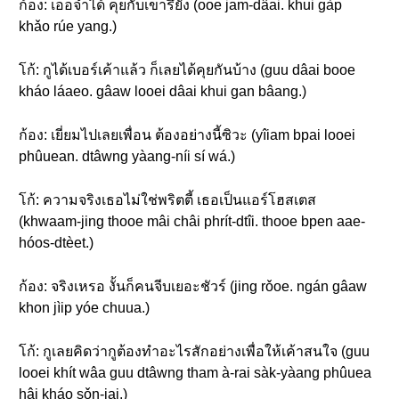
ก้อง: เออจำได้ คุยกับเขารึยัง (ooe jam-dâai. khui gàp
khǎo rúe yang.)
โก้: กูได้เบอร์เค้าแล้ว ก็เลยได้คุยกันบ้าง (guu dâai booe
kháo láaeo. gâaw looei dâai khui gan bâang.)
ก้อง: เยี่ยมไปเลยเพื่อน ต้องอย่างนี้ซิวะ (yîiam bpai looei
phûuean. dtâwng yàang-níi sí wá.)
โก้: ความจริงเธอไม่ใช่พริตตี้ เธอเป็นแอร์โฮสเตส
(khwaam-jing thooe mâi châi phrít-dtîi. thooe bpen aae-
hóos-dtèet.)
ก้อง: จริงเหรอ งั้นก็คนจีบเยอะชัวร์ (jing rǒoe. ngán gâaw
khon jìip yóe chuua.)
โก้: กูเลยคิดว่ากูต้องทำอะไรสักอย่างเพื่อให้เค้าสนใจ (guu
looei khít wâa guu dtâwng tham à-rai sàk-yàang phûuea
hâi kháo sǒn-jai.)