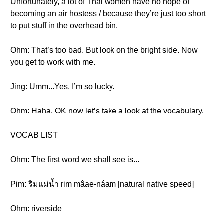
Unfortunately, a lot of Thai women have no hope of
becoming an air hostess / because they’re just too short
to put stuff in the overhead bin.
Ohm: That’s too bad. But look on the bright side. Now
you get to work with me.
Jing: Umm...Yes, I’m so lucky.
Ohm: Haha, OK now let’s take a look at the vocabulary.
VOCAB LIST
Ohm: The first word we shall see is...
Pim: ริมแม่น้ำ rim mâae-náam [natural native speed]
Ohm: riverside