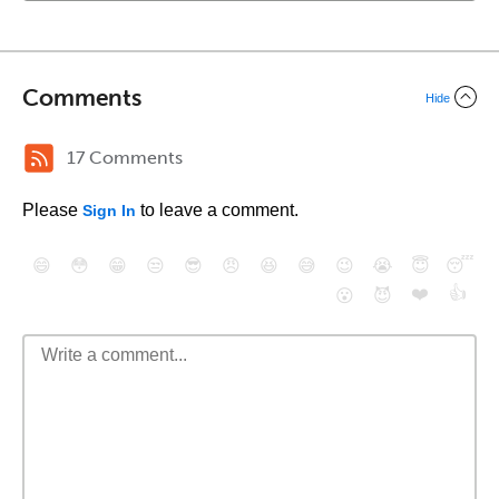
Comments
Hide
17 Comments
Please
to leave a comment.
Sign In
😄
😳
😁
😒
😎
😠
😆
😅
😉
😭
😇
😴
❤️
👍
😮
😈