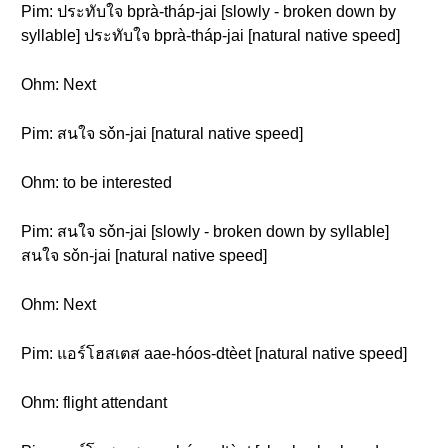
Pim: ประทับใจ bprà-tháp-jai [slowly - broken down by
syllable] ประทับใจ bprà-tháp-jai [natural native speed]
Ohm: Next
Pim: สนใจ sǒn-jai [natural native speed]
Ohm: to be interested
Pim: สนใจ sǒn-jai [slowly - broken down by syllable]
สนใจ sǒn-jai [natural native speed]
Ohm: Next
Pim: แอร์โฮสเตส aae-hóos-dtèet [natural native speed]
Ohm: flight attendant