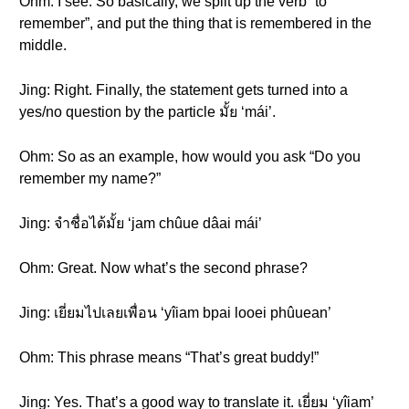
Ohm: I see. So basically, we split up the verb “to
remember”, and put the thing that is remembered in the
middle.
Jing: Right. Finally, the statement gets turned into a
yes/no question by the particle มั้ย ‘mái’.
Ohm: So as an example, how would you ask “Do you
remember my name?”
Jing: จำชื่อได้มั้ย ‘jam chûue dâai mái’
Ohm: Great. Now what’s the second phrase?
Jing: เยี่ยมไปเลยเพื่อน ‘yîiam bpai looei phûuean’
Ohm: This phrase means “That’s great buddy!”
Jing: Yes. That’s a good way to translate it. เยี่ยม ‘yîiam’