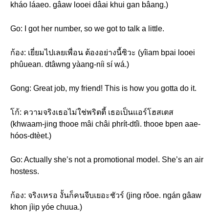
kháo láaeo. gâaw looei dâai khui gan bâang.)
Go: I got her number, so we got to talk a little.
ก้อง: เยี่ยมไปเลยเพื่อน ต้องอย่างนี้ซิวะ (yîiam bpai looei
phûuean. dtâwng yàang-níi sí wá.)
Gong: Great job, my friend! This is how you gotta do it.
โก้: ความจริงเธอไม่ใช่พริตตี้ เธอเป็นแอร์โฮสเตส
(khwaam-jing thooe mâi châi phrít-dtîi. thooe bpen aae-
hóos-dtèet.)
Go: Actually she’s not a promotional model. She’s an air
hostess.
ก้อง: จริงเหรอ งั้นก็คนจีบเยอะชัวร์ (jing rǒoe. ngán gâaw
khon jìip yóe chuua.)