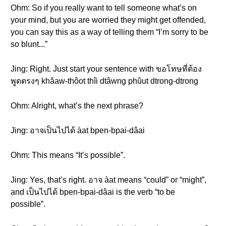
Ohm: So if you really want to tell someone what’s on
your mind, but you are worried they might get offended,
you can say this as a way of telling them “I’m sorry to be
so blunt...”
Jing: Right. Just start your sentence with ขอโทษที่ต้อง
พูดตรงๆ khǎaw-thôot thîi dtâwng phûut dtrong-dtrong
Ohm: Alright, what’s the next phrase?
Jing: อาจเป็นไปได้ àat bpen-bpai-dâai
Ohm: This means “It’s possible”.
Jing: Yes, that’s right. อาจ àat means “could” or “might”,
and เป็นไปได้ bpen-bpai-dâai is the verb “to be
possible”.