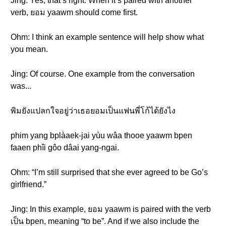
Jing: Yes, that’s right. When it’s paired with another
verb, ยอม yaawm should come first.
Ohm: I think an example sentence will help show what
you mean.
Jing: Of course. One example from the conversation
was...
พิมยังแปลกใจอยู่ว่าเธอยอมเป็นแฟนพี่โก้ได้ยังไง
phim yang bplàaek-jai yùu wâa thooe yaawm bpen
faaen phîi gôo dâai yang-ngai.
Ohm: “I’m still surprised that she ever agreed to be Go’s
girlfriend.”
Jing: In this example, ยอม yaawm is paired with the verb
เป็น bpen, meaning “to be”. And if we also include the