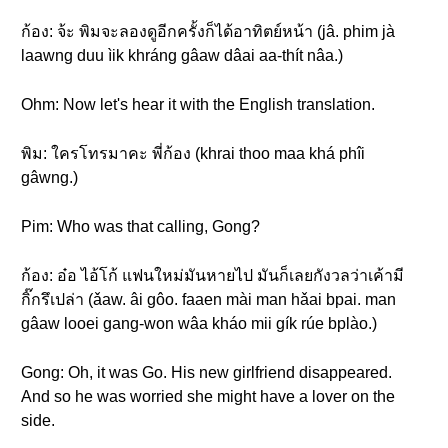
ก้อง: จ้ะ พิมจะลองดูอีกครั้งก็ได้อาทิตย์หน้า (jâ. phim jà
laawng duu ìik khráng gâaw dâai aa-thít nâa.)
Ohm: Now let's hear it with the English translation.
พิม: ใครโทรมาคะ พี่ก้อง (khrai thoo maa khá phîi
gâwng.)
Pim: Who was that calling, Gong?
ก้อง: อ๋อ ไอ้โก้ แฟนใหม่มันหายไป มันก็เลยกังวลว่าเค้ามี
กิ๊กรึเปล่า (ǎaw. âi gôo. faaen mài man hǎai bpai. man
gâaw looei gang-won wâa kháo mii gík rúe bplào.)
Gong: Oh, it was Go. His new girlfriend disappeared.
And so he was worried she might have a lover on the
side.