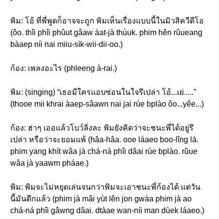
พิม: โอ้ ที่พี่พูดก็อาจจะถูก พิมเห็นเรื่องแบบนี้ในมิวสิควีดีโอ
(ôo. thîi phîi phûut gâaw àat-jà thùuk. phim hěn rûueang
bàaep níi nai miiu-sìk-wii-dii-oo.)
ก้อง: เพลงอะไร (phleeng à-rai.)
พิม: (singing) “เธอมีใครแอบซ่อนในใจรึเปล่า โอ้...เย่.....”
(thooe mii khrai àaep-sâawn nai jai rúe bplào ôo...yêe...)
ก้อง: ฮ่าๆ เออแล้วโบว์ลิ่งละ พิมยังคิดว่าจะชนะพี่ได้อยู่รึ
เปล่า หรือว่าจะยอมแพ้ (hâa-hâa. ooe láaeo boo-lîng lá.
phim yang khít wâa jà chá-ná phîi dâai rúe bplào. rǔue
wâa jà yaawm pháae.)
พิม: พิมจะไม่หยุดเล่นจนกว่าพิมจะเอาชนะพี่ก้องได้ แต่วัน
นี้มันดึกแล้ว (phim jà mâi yùt lên jon gwàa phim jà ao
chá-ná phîi gâwng dâai. dtàae wan-níi man dùek láaeo.)