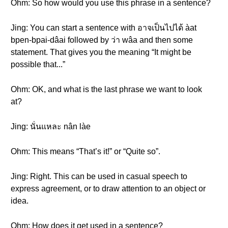
Ohm: So how would you use this phrase in a sentence?
Jing: You can start a sentence with อาจเป็นไปได้ àat
bpen-bpai-dâai followed by ว่า wâa and then some
statement. That gives you the meaning “It might be
possible that...”
Ohm: OK, and what is the last phrase we want to look
at?
Jing: นั่นแหละ nân làe
Ohm: This means “That’s it!” or “Quite so”.
Jing: Right. This can be used in casual speech to
express agreement, or to draw attention to an object or
idea.
Ohm: How does it get used in a sentence?