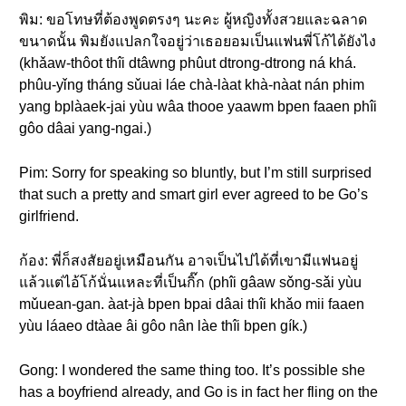
พิม: ขอโทษที่ต้องพูดตรงๆ นะคะ ผู้หญิงทั้งสวยและฉลาด
ขนาดนั้น พิมยังแปลกใจอยู่ว่าเธอยอมเป็นแฟนพี่โก้ได้ยังไง
(khǎaw-thôot thîi dtâwng phûut dtrong-dtrong ná khá.
phûu-yǐng tháng sǔuai láe chà-làat khà-nàat nán phim
yang bplàaek-jai yùu wâa thooe yaawm bpen faaen phîi
gôo dâai yang-ngai.)
Pim: Sorry for speaking so bluntly, but I’m still surprised
that such a pretty and smart girl ever agreed to be Go’s
girlfriend.
ก้อง: พี่ก็สงสัยอยู่เหมือนกัน อาจเป็นไปได้ที่เขามีแฟนอยู่
แล้วแต่ไอ้โก้นั่นแหละที่เป็นกิ๊ก (phîi gâaw sǒng-sǎi yùu
mǔuean-gan. àat-jà bpen bpai dâai thîi khǎo mii faaen
yùu láaeo dtàae âi gôo nân làe thîi bpen gík.)
Gong: I wondered the same thing too. It’s possible she
has a boyfriend already, and Go is in fact her fling on the