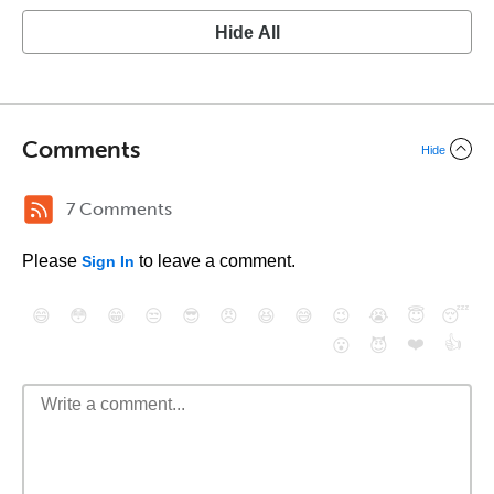
Hide All
Comments
Hide
7 Comments
Please
to leave a comment.
Sign In
😄
😳
😁
😒
😎
😠
😆
😅
😉
😭
😇
😴
❤️
👍
😮
😈