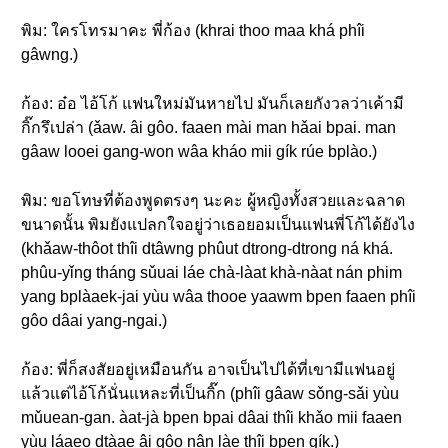
พิม: ใครโทรมาคะ พี่ก้อง (khrai thoo maa khá phîi
gâwng.)
ก้อง: อ๋อ ไอ้โก้ แฟนใหม่มันหายไป มันก็เลยกังวลว่าเค้ามี
กิ๊กรึเปล่า (ǎaw. âi gôo. faaen mài man hǎai bpai. man
gâaw looei gang-won wâa kháo mii gík rúe bplào.)
พิม: ขอโทษที่ต้องพูดตรงๆ นะคะ ผู้หญิงทั้งสวยและฉลาด
ขนาดนั้น พิมยังแปลกใจอยู่ว่าเธอยอมเป็นแฟนพี่โก้ได้ยังไง
(khǎaw-thôot thîi dtâwng phûut dtrong-dtrong ná khá.
phûu-yǐng tháng sǔuai láe chà-làat khà-nàat nán phim
yang bplàaek-jai yùu wâa thooe yaawm bpen faaen phîi
gôo dâai yang-ngai.)
ก้อง: พี่ก็สงสัยอยู่เหมือนกัน อาจเป็นไปได้ที่เขามีแฟนอยู่
แล้วแต่ไอ้โก้นั่นแหละที่เป็นกิ๊ก (phîi gâaw sǒng-sǎi yùu
mǔuean-gan. àat-jà bpen bpai dâai thîi khǎo mii faaen
yùu láaeo dtàae âi gôo nân làe thîi bpen gík.)