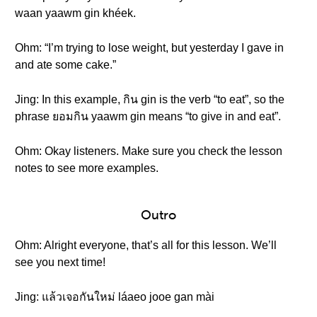
waan yaawm gin khéek.
Ohm: “I’m trying to lose weight, but yesterday I gave in
and ate some cake.”
Jing: In this example, กิน gin is the verb “to eat”, so the
phrase ยอมกิน yaawm gin means “to give in and eat”.
Ohm: Okay listeners. Make sure you check the lesson
notes to see more examples.
Outro
Ohm: Alright everyone, that’s all for this lesson. We’ll
see you next time!
Jing: แล้วเจอกันใหม่ láaeo jooe gan mài