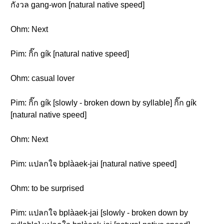
กังวล gang-won [natural native speed]
Ohm: Next
Pim: กิ๊ก gík [natural native speed]
Ohm: casual lover
Pim: กิ๊ก gík [slowly - broken down by syllable] กิ๊ก gík
[natural native speed]
Ohm: Next
Pim: แปลกใจ bplàaek-jai [natural native speed]
Ohm: to be surprised
Pim: แปลกใจ bplàaek-jai [slowly - broken down by