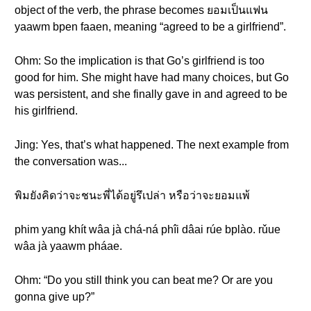
object of the verb, the phrase becomes ยอมเป็นแฟน
yaawm bpen faaen, meaning “agreed to be a girlfriend”.
Ohm: So the implication is that Go’s girlfriend is too
good for him. She might have had many choices, but Go
was persistent, and she finally gave in and agreed to be
his girlfriend.
Jing: Yes, that’s what happened. The next example from
the conversation was...
พิมยังคิดว่าจะชนะพี่ได้อยู่รึเปล่า หรือว่าจะยอมแพ้
phim yang khít wâa jà chá-ná phîi dâai rúe bplào. rǔue
wâa jà yaawm pháae.
Ohm: “Do you still think you can beat me? Or are you
gonna give up?”