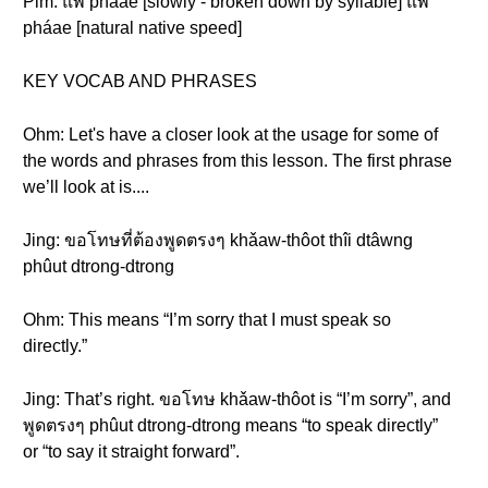
Pim: แพ้ pháae [slowly - broken down by syllable] แพ้
pháae [natural native speed]
KEY VOCAB AND PHRASES
Ohm: Let's have a closer look at the usage for some of
the words and phrases from this lesson. The first phrase
we’ll look at is....
Jing: ขอโทษที่ต้องพูดตรงๆ khǎaw-thôot thîi dtâwng
phûut dtrong-dtrong
Ohm: This means “I’m sorry that I must speak so
directly.”
Jing: That’s right. ขอโทษ khǎaw-thôot is “I’m sorry”, and
พูดตรงๆ phûut dtrong-dtrong means “to speak directly”
or “to say it straight forward”.