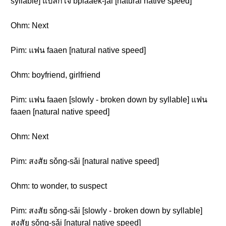
syllable] แปลกใจ bplàaek-jai [natural native speed]
Ohm: Next
Pim: แฟน faaen [natural native speed]
Ohm: boyfriend, girlfriend
Pim: แฟน faaen [slowly - broken down by syllable] แฟน
faaen [natural native speed]
Ohm: Next
Pim: สงสัย sǒng-sǎi [natural native speed]
Ohm: to wonder, to suspect
Pim: สงสัย sǒng-sǎi [slowly - broken down by syllable]
สงสัย sǒng-sǎi [natural native speed]