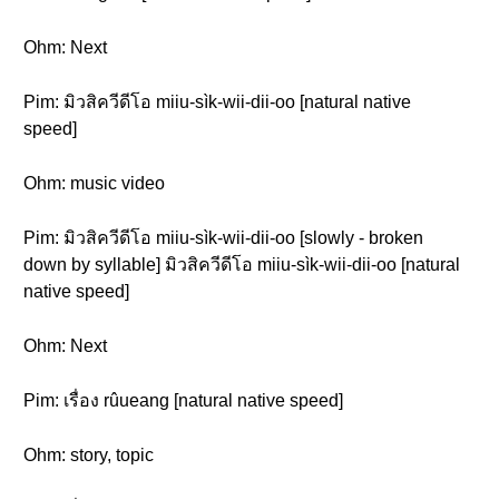
Ohm: Next
Pim: มิวสิควีดีโอ miiu-sìk-wii-dii-oo [natural native
speed]
Ohm: music video
Pim: มิวสิควีดีโอ miiu-sìk-wii-dii-oo [slowly - broken
down by syllable] มิวสิควีดีโอ miiu-sìk-wii-dii-oo [natural
native speed]
Ohm: Next
Pim: เรื่อง rûueang [natural native speed]
Ohm: story, topic