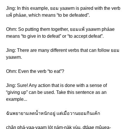
Jing: In this example, ยอม yaawm is paired with the verb
แพ้ pháae, which means “to be defeated”.
Ohm: So putting them together, ยอมแพ้ yaawm pháae
means “to give in to defeat” or “to accept defeat”.
Jing: There are many different verbs that can follow ยอม
yaawm.
Ohm: Even the verb “to eat”?
Jing: Sure! Any action that is done with a sense of
“giving up” can be used. Take this sentence as an
example...
ฉันพยายามลดน้ำหนักอยู่ แต่เมื่อวานยอมกินเค้ก
chǎn phá-yaa-yaam lót nám-nàk yùu. dtàae mûuea-