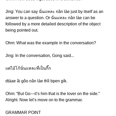
Jing: You can say นั่นแหละ nân làe just by itself as an
answer to a question. Or นั่นแหละ nân làe can be
followed by a more detailed description of the object
being pointed out.
Ohm: What was the example in the conversation?
Jing: In the conversation, Gong said...
แต่ไอ้โก้นั่นแหละที่เป็นกิ๊ก
dtàae âi gôo nân làe thîi bpen gík.
Ohm: “But Go—it’s him that is the lover on the side.”
Alright. Now let’s move on to the grammar.
GRAMMAR POINT