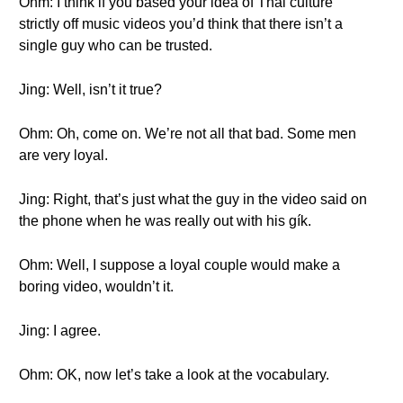
Ohm: I think if you based your idea of Thai culture
strictly off music videos you’d think that there isn’t a
single guy who can be trusted.
Jing: Well, isn’t it true?
Ohm: Oh, come on. We’re not all that bad. Some men
are very loyal.
Jing: Right, that’s just what the guy in the video said on
the phone when he was really out with his gík.
Ohm: Well, I suppose a loyal couple would make a
boring video, wouldn’t it.
Jing: I agree.
Ohm: OK, now let’s take a look at the vocabulary.