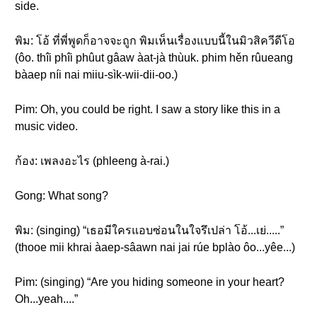
side.
พิม: โอ้ ที่พี่พูดก็อาจจะถูก พิมเห็นเรื่องแบบนี้ในมิวสิควีดีโอ
(ôo. thîi phîi phûut gâaw àat-jà thùuk. phim hěn rûueang
bàaep níi nai miiu-sìk-wii-dii-oo.)
Pim: Oh, you could be right. I saw a story like this in a
music video.
ก้อง: เพลงอะไร (phleeng à-rai.)
Gong: What song?
พิม: (singing) “เธอมีใครแอบซ่อนในใจรึเปล่า โอ้...เย่.....”
(thooe mii khrai àaep-sâawn nai jai rúe bplào ôo...yêe...)
Pim: (singing) “Are you hiding someone in your heart?
Oh...yeah....”