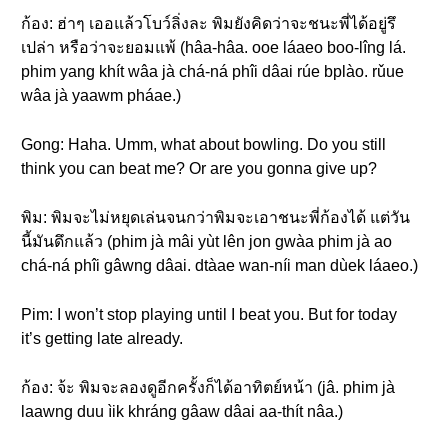
ก้อง: ฮ่าๆ เออแล้วโบว์ลิ่งละ พิมยังคิดว่าจะชนะพี่ได้อยู่รึ
เปล่า หรือว่าจะยอมแพ้ (hâa-hâa. ooe láaeo boo-lîng lá.
phim yang khít wâa jà chá-ná phîi dâai rúe bplào. rǔue
wâa jà yaawm pháae.)
Gong: Haha. Umm, what about bowling. Do you still
think you can beat me? Or are you gonna give up?
พิม: พิมจะไม่หยุดเล่นจนกว่าพิมจะเอาชนะพี่ก้องได้ แต่วัน
นี้มันดึกแล้ว (phim jà mâi yùt lên jon gwàa phim jà ao
chá-ná phîi gâwng dâai. dtàae wan-níi man dùek láaeo.)
Pim: I won’t stop playing until I beat you. But for today
it’s getting late already.
ก้อง: จ้ะ พิมจะลองดูอีกครั้งก็ได้อาทิตย์หน้า (jâ. phim jà
laawng duu ìik khráng gâaw dâai aa-thít nâa.)