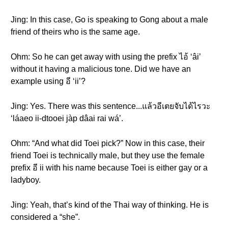
Jing: In this case, Go is speaking to Gong about a male
friend of theirs who is the same age.
Ohm: So he can get away with using the prefix ไอ้ ‘âi’
without it having a malicious tone. Did we have an
example using อี ‘ii’?
Jing: Yes. There was this sentence...แล้วอีเตยจับได้ไรวะ
‘láaeo ii-dtooei jàp dâai rai wá’.
Ohm: “And what did Toei pick?” Now in this case, their
friend Toei is technically male, but they use the female
prefix อี ii with his name because Toei is either gay or a
ladyboy.
Jing: Yeah, that’s kind of the Thai way of thinking. He is
considered a “she”.