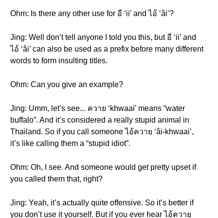
Ohm: Is there any other use for อี ‘ii’ and ไอ้ ‘âi’?
Jing: Well don’t tell anyone I told you this, but อี ‘ii’ and
ไอ้ ‘âi’ can also be used as a prefix before many different
words to form insulting titles.
Ohm: Can you give an example?
Jing: Umm, let’s see... ควาย ‘khwaai’ means “water
buffalo”. And it’s considered a really stupid animal in
Thailand. So if you call someone ไอ้ควาย ‘âi-khwaai’,
it’s like calling them a “stupid idiot”.
Ohm: Oh, I see. And someone would get pretty upset if
you called them that, right?
Jing: Yeah, it’s actually quite offensive. So it’s better if
you don’t use it yourself. But if you ever hear ไอ้ควาย