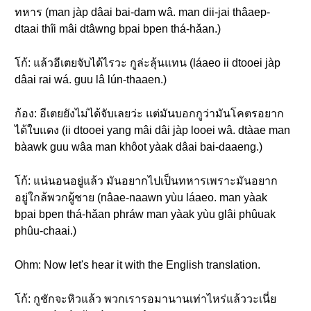
ทหาร (man jàp dâai bai-dam wâ. man dii-jai thâaep-
dtaai thîi mâi dtâwng bpai bpen thá-hǎan.)
โก้: แล้วอีเตยจับได้ไรวะ กูล่ะลุ้นแทน (láaeo ii dtooei jàp
dâai rai wá. guu lâ lún-thaaen.)
ก้อง: อีเตยยังไม่ได้จับเลยว่ะ แต่มันบอกกูว่ามันโคตรอยาก
ได้ใบแดง (ii dtooei yang mâi dâi jàp looei wâ. dtàae man
bàawk guu wâa man khôot yàak dâai bai-daaeng.)
โก้: แน่นอนอยู่แล้ว มันอยากไปเป็นทหารเพราะมันอยาก
อยู่ใกล้พวกผู้ชาย (nâae-naawn yùu láaeo. man yàak
bpai bpen thá-hǎan phráw man yàak yùu glâi phûuak
phûu-chaai.)
Ohm: Now let's hear it with the English translation.
โก้: กูชักจะหิวแล้ว พวกเรารอมานานเท่าไหร่แล้ววะเนี่ย