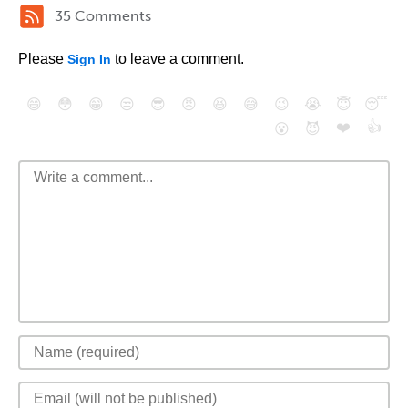
35 Comments
Please
to leave a comment.
Sign In
😄
😳
😁
😒
😎
😠
😆
😅
😉
😭
😇
😴
❤️
👍
😮
😈