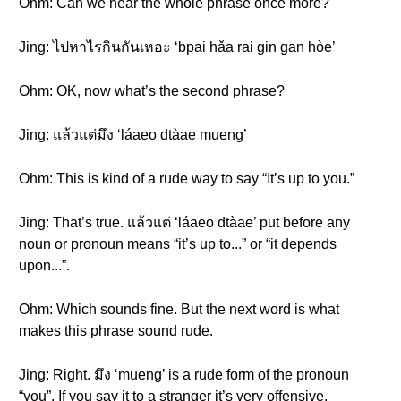
Ohm: Can we hear the whole phrase once more?
Jing: ไปหาไรกินกันเหอะ ‘bpai hǎa rai gin gan hòe’
Ohm: OK, now what’s the second phrase?
Jing: แล้วแต่มึง ‘láaeo dtàae mueng’
Ohm: This is kind of a rude way to say “It’s up to you.”
Jing: That’s true. แล้วแต่ ‘láaeo dtàae’ put before any
noun or pronoun means “it’s up to...” or “it depends
upon...”.
Ohm: Which sounds fine. But the next word is what
makes this phrase sound rude.
Jing: Right. มึง ‘mueng’ is a rude form of the pronoun
“you”. If you say it to a stranger it’s very offensive.