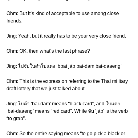
Ohm: But it’s kind of acceptable to use among close
friends.
Jing: Yeah, but it really has to be your very close friend.
Ohm: OK, then what’s the last phrase?
Jing: ไปจับใบดำใบแดง ‘bpai jàp bai-dam bai-daaeng’
Ohm: This is the expression referring to the Thai military
draft lottery that we just talked about.
Jing: ใบดำ ‘bai-dam’ means “black card”, and ใบแดง
‘bai-daaeng’ means “red card”. While จับ ‘jàp’ is the verb
“to grab”.
Ohm: So the entire saying means “to go pick a black or