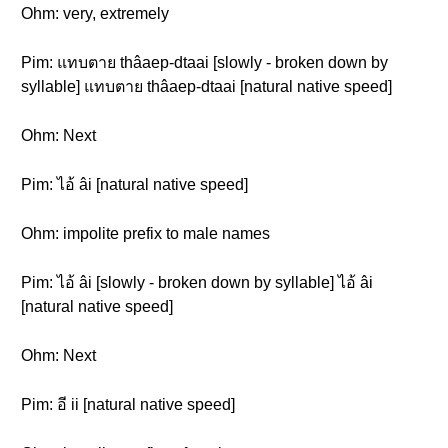
Ohm: very, extremely
Pim: แทบตาย thâaep-dtaai [slowly - broken down by
syllable] แทบตาย thâaep-dtaai [natural native speed]
Ohm: Next
Pim: ไอ้ âi [natural native speed]
Ohm: impolite prefix to male names
Pim: ไอ้ âi [slowly - broken down by syllable] ไอ้ âi
[natural native speed]
Ohm: Next
Pim: อี ii [natural native speed]