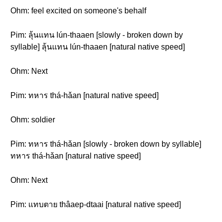
Ohm: feel excited on someone's behalf
Pim: ลุ้นแทน lún-thaaen [slowly - broken down by
syllable] ลุ้นแทน lún-thaaen [natural native speed]
Ohm: Next
Pim: ทหาร thá-hǎan [natural native speed]
Ohm: soldier
Pim: ทหาร thá-hǎan [slowly - broken down by syllable]
ทหาร thá-hǎan [natural native speed]
Ohm: Next
Pim: แทบตาย thâaep-dtaai [natural native speed]