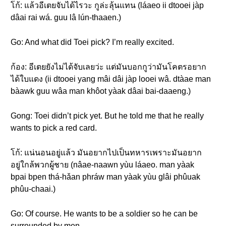
โก้: แล้วอีเตยจับได้ไรวะ กูล่ะลุ้นแทน (láaeo ii dtooei jàp
dâai rai wá. guu lâ lún-thaaen.)
Go: And what did Toei pick? I’m really excited.
ก้อง: อีเตยยังไม่ได้จับเลยว่ะ แต่มันบอกกูว่ามันโคตรอยาก
ได้ใบแดง (ii dtooei yang mâi dâi jàp looei wâ. dtàae man
bàawk guu wâa man khôot yàak dâai bai-daaeng.)
Gong: Toei didn’t pick yet. But he told me that he really
wants to pick a red card.
โก้: แน่นอนอยู่แล้ว มันอยากไปเป็นทหารเพราะมันอยาก
อยู่ใกล้พวกผู้ชาย (nâae-naawn yùu láaeo. man yàak
bpai bpen thá-hǎan phráw man yàak yùu glâi phûuak
phûu-chaai.)
Go: Of course. He wants to be a soldier so he can be
surrounded by men.