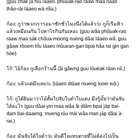
(guu chák jà hǐu láaeo. phûuak-rao raaw maa naan
thâo-rài láaeo wá nîia.)
ก้อง: กูว่าพวกเรารอมาซักชั่วโมงนึงได้แล้วว่ะ กูก็เริ่มหิว
แล้วเหมือนกัน ไปหาไรกินกันเหอะ (guu wâa phûuak-rao
raaw maa sák chûua-moong nueng dâai láaeo wâ. guu
gâaw rôoem hǐu láaeo mǔuean-gan bpai hǎa rai gin gan
hòe)
โก้: ไอ้ก้อง กูเลือกร้านนี้ (âi gâwng guu lûueak ráan níi.)
ก้อง: แล้วแต่มึงเลยว่ะ (láaeo dtàae mueng looei wâ.)
โก้: กูได้ยินมาว่าไอ้ตั้มไปจับใบดำใบแดง มึงรู้มั้ยว่ามันจับ
ได้อะไร (guu dâai-yin maa wâa âi dtâm bpai jàp bai-
dam bai-daaeng. mueng rúu mái wâa man jàp dâai à-
rai.)
ก้อง: มันจับได้ใบดำว่ะ มันดีใจแทบตายที่ไม่ต้องไปเป็น