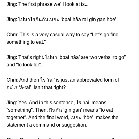
Jing: The first phrase we’ll look at is....
Jing: ไปหาไรกินกันเหอะ ‘bpai hǎa rai gin gan hòe’
Ohm: This is a very casual way to say “Let’s go find
something to eat.”
Jing: That’s right. ไปหา ‘bpai hǎa’ are two verbs “to go”
and “to look for”.
Ohm: And then ไร ‘rai’ is just an abbreviated form of
อะไร ‘à-rai’, isn’t that right?
Jing: Yes. And in this sentence, ไร ‘rai’ means
“something”. Then, กินกัน ‘gin gan’ means “to eat
together”. And the final word, เหอะ ‘hòe’, makes the
statement a command or suggestion.