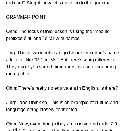
red card”. Alright, now let’s move on to the grammar.
GRAMMAR POINT
Ohm: The focus of this lesson is using the impolite
prefixes อี ‘ii’ and ไอ้ ‘âi’ with names.
Jing: These two words can go before someone’s name,
a little bit like “Mr” or “Ms”. But there’s a big difference.
They make you sound more rude instead of sounding
more polite.
Ohm: There’s really no equivalent in English, is there?
Jing: I don’t think so. This is an example of culture and
language being closely connected.
Ohm: Now, even though they are considered rude, อี ‘ii’
and ไอ้ ‘âi’ are used all the time among close friends.