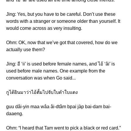
Jing: Yes, but you have to be careful. Don’t use these
words with a stranger or someone older than yourself. It
would come across as very insulting.
Ohm: OK, now that we’ve got that covered, how do we
actually use them?
Jing: อี ‘ii’ is used before female names, and ไอ้ ‘âi’ is
used before male names. One example from the
conversation was when Go said...
กูได้ยินมาว่าไอ้ตั้มไปจับใบดำใบแดง
guu dâi-yin maa wâa âi-dtâm bpai jàp bai-dam bai-
daaeng.
Ohm: “I heard that Tam went to pick a black or red card.”