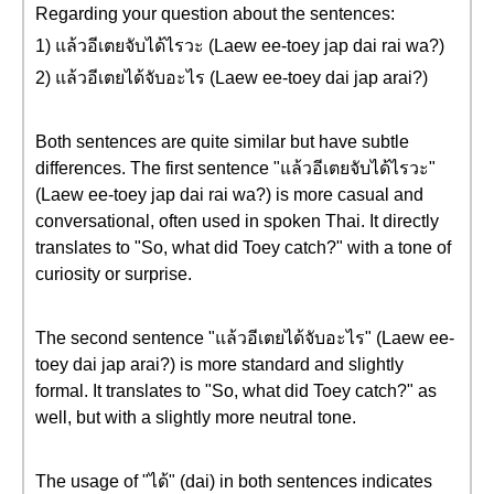
Regarding your question about the sentences:
1) แล้วอีเตยจับได้ไรวะ (Laew ee-toey jap dai rai wa?)
2) แล้วอีเตยได้จับอะไร (Laew ee-toey dai jap arai?)
Both sentences are quite similar but have subtle
differences. The first sentence "แล้วอีเตยจับได้ไรวะ"
(Laew ee-toey jap dai rai wa?) is more casual and
conversational, often used in spoken Thai. It directly
translates to "So, what did Toey catch?" with a tone of
curiosity or surprise.
The second sentence "แล้วอีเตยได้จับอะไร" (Laew ee-
toey dai jap arai?) is more standard and slightly
formal. It translates to "So, what did Toey catch?" as
well, but with a slightly more neutral tone.
The usage of "ได้" (dai) in both sentences indicates