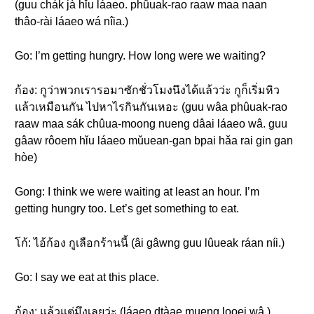
(guu chák jà hǐu láaeo. phûuak-rao raaw maa naan
thâo-rài láaeo wá nîia.)
Go: I’m getting hungry. How long were we waiting?
ก้อง: กูว่าพวกเรารอมาซักชั่วโมงนึงได้แล้วว่ะ กูก็เริ่มหิว
แล้วเหมือนกัน ไปหาไรกินกันเหอะ (guu wâa phûuak-rao
raaw maa sák chûua-moong nueng dâai láaeo wâ. guu
gâaw rôoem hǐu láaeo mǔuean-gan bpai hǎa rai gin gan
hòe)
Gong: I think we were waiting at least an hour. I’m
getting hungry too. Let’s get something to eat.
โก้: ไอ้ก้อง กูเลือกร้านนี้ (âi gâwng guu lûueak ráan níi.)
Go: I say we eat at this place.
ก้อง: แล้วแต่มึงเลยว่ะ (láaeo dtàae mueng looei wâ.)