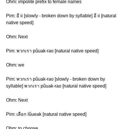
Ohm: impolite prefix to female names
Pim: อี ii [slowly - broken down by syllable] อี ii [natural
native speed]
Ohm: Next
Pim: พวกเรา pûuak-rao [natural native speed]
Ohm: we
Pim: พวกเรา pûuak-rao [slowly - broken down by
syllable] พวกเรา pûuak-rao [natural native speed]
Ohm: Next
Pim: เลือก lûueak [natural native speed]
Ohm: to choose