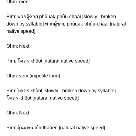
Ohm: men
Pim: พวกผู้ชาย phûuak-phûu-chaai [slowly - broken
down by syllable] พวกผู้ชาย phûuak-phûu-chaai [natural
native speed]
Ohm: Next
Pim: โคตร khôot [natural native speed]
Ohm: very (impolite form)
Pim: โคตร khôot [slowly - broken down by syllable]
โคตร khôot [natural native speed]
Ohm: Next
Pim: ลุ้นแทน lún-thaaen [natural native speed]