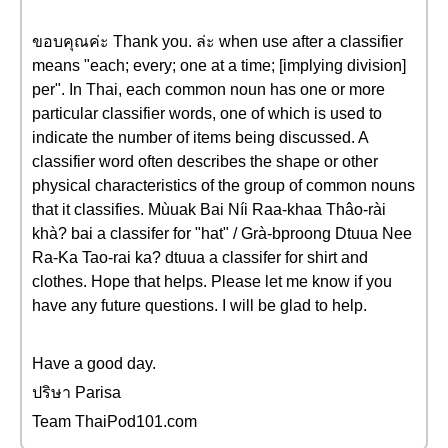
ขอบคุณค่ะ Thank you. ล่ะ when use after a classifier
means "each; every; one at a time; [implying division]
per". In Thai, each common noun has one or more
particular classifier words, one of which is used to
indicate the number of items being discussed. A
classifier word often describes the shape or other
physical characteristics of the group of common nouns
that it classifies. Mùuak Bai Níi Raa-khaa Thâo-rài
khà? bai a classifer for "hat" / Grà-bproong Dtuua Nee
Ra-Ka Tao-rai ka? dtuua a classifer for shirt and
clothes. Hope that helps. Please let me know if you
have any future questions. I will be glad to help.
Have a good day.
ปริษา Parisa
Team ThaiPod101.com