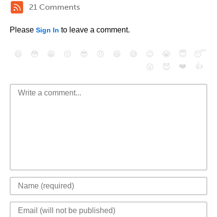
21 Comments
Please
to leave a comment.
Sign In
😄
😳
😁
😒
😎
😠
😆
😅
😉
😭
😇
😴
❤️
👍
😮
😈