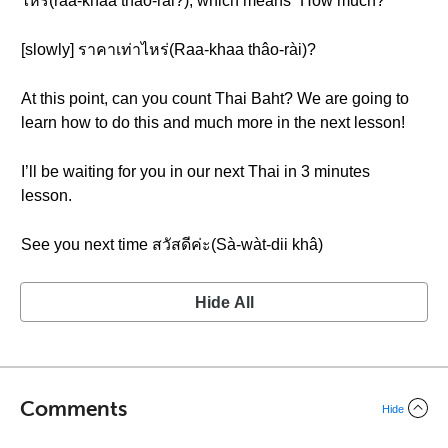
ไหร่(raa-khaa thâo-rài?), which means “How much?”
[slowly] ราคาเท่าไหร่(Raa-khaa thâo-rài)?
At this point, can you count Thai Baht? We are going to
learn how to do this and much more in the next lesson!
I’ll be waiting for you in our next Thai in 3 minutes
lesson.
See you next time สวัสดีค่ะ(Sà-wàt-dii khâ)
Hide All
Comments
Hide