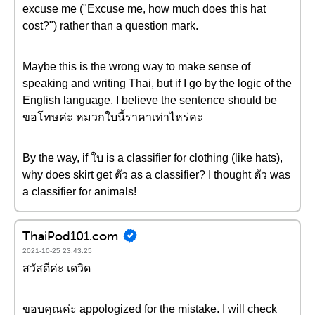
excuse me ("Excuse me, how much does this hat
cost?") rather than a question mark.
Maybe this is the wrong way to make sense of
speaking and writing Thai, but if I go by the logic of the
English language, I believe the sentence should be
ขอโทษค่ะ หมวกใบนี้ราคาเท่าไหร่คะ
By the way, if ใบ is a classifier for clothing (like hats),
why does skirt get ตัว as a classifier? I thought ตัว was
a classifier for animals!
ThaiPod101.com
2021-10-25 23:43:25
สวัสดีค่ะ เดวิด
ขอบคุณค่ะ appologized for the mistake. I will check