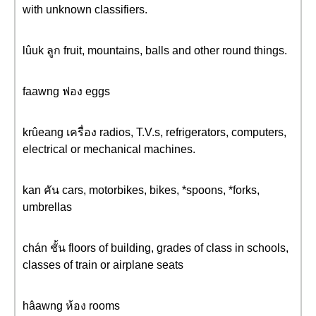
with unknown classifiers.
lûuk ลูก fruit, mountains, balls and other round things.
faawng ฟอง eggs
krûeang เครื่อง radios, T.V.s, refrigerators, computers,
electrical or mechanical machines.
kan คัน cars, motorbikes, bikes, *spoons, *forks,
umbrellas
chán ชั้น floors of building, grades of class in schools,
classes of train or airplane seats
hâawng ห้อง rooms