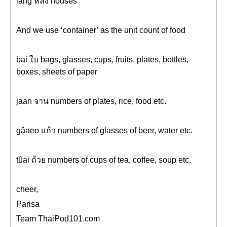
lăng หลัง houses
And we use ‘container’ as the unit count of food
bai ใบ bags, glasses, cups, fruits, plates, bottles,
boxes, sheets of paper
jaan จาน numbers of plates, rice, food etc.
gâaeo แก้ว numbers of glasses of beer, water etc.
tûai ถ้วย numbers of cups of tea, coffee, soup etc.
cheer,
Parisa
Team ThaiPod101.com