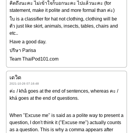
คิดถึงนะคะ ไม่เข้าใจก็บอกนะคะ ไปแล้วนะคะ (for
statement, make it polite and more formal than ค่ะ)
ใบ is a classifier for hat not clothing, clothing will be
ตัว just like skirt, animals, insects, tables, chairs and
etc..
Have a good day.
ปริษา Parisa
Team ThaiPod101.com
เดวิด
2021-10-26 07:16:48
ค่ะ / khâ goes at the end of sentences, whereas คะ /
khá goes at the end of questions.
When "Excuse me" is said as a polite way to present a
question, I don't think it ("Excuse me") actually counts
as a question. This is why a comma appears after