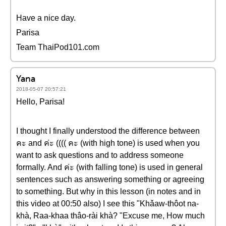
Have a nice day.
Parisa
Team ThaiPod101.com
Yana
2018-05-07 20:57:21
Hello, Parisa!
I thought I finally understood the difference between
คะ and ค่ะ (((( คะ (with high tone) is used when you
want to ask questions and to address someone
formally. And ค่ะ (with falling tone) is used in general
sentences such as answering something or agreeing
to something. But why in this lesson (in notes and in
this video at 00:50 also) I see this "Khǎaw-thôot na-
khà, Raa-khaa thâo-rài khà? "Excuse me, How much