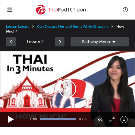
Lesson Library
Can Discuss Merits of Items While Shopping
How
Much?
Lesson 2
Video
Player
00:00
03:25