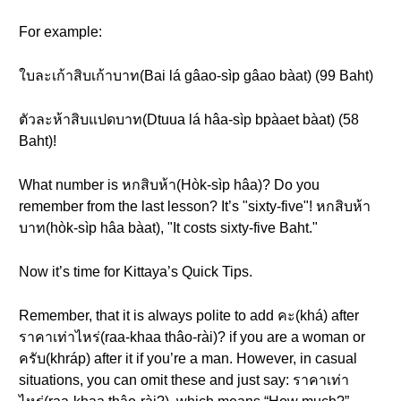
For example:
ใบละเก้าสิบเก้าบาท(Bai lá gâao-sìp gâao bàat) (99 Baht)
ตัวละห้าสิบแปดบาท(Dtuua lá hâa-sìp bpàaet bàat) (58
Baht)!
What number is หกสิบห้า(Hòk-sìp hâa)? Do you
remember from the last lesson? It’s "sixty-five"! หกสิบห้า
บาท(hòk-sìp hâa bàat), "It costs sixty-five Baht."
Now it’s time for Kittaya’s Quick Tips.
Remember, that it is always polite to add คะ(khá) after
ราคาเท่าไหร่(raa-khaa thâo-rài)? if you are a woman or
ครับ(khráp) after it if you’re a man. However, in casual
situations, you can omit these and just say: ราคาเท่า