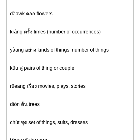
dàawk ดอก flowers
kráng ครั้ง times (number of occurrences)
yàang อย่าง kinds of things, number of things
kûu คู่ pairs of thing or couple
rûeang เรื่อง movies, plays, stories
dtôn ต้น trees
chút ชุด set of things, suits, dresses