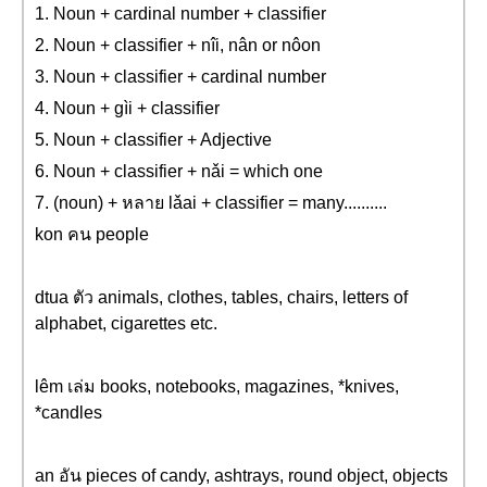
1. Noun + cardinal number + classifier
2. Noun + classifier + nîi, nân or nôon
3. Noun + classifier + cardinal number
4. Noun + gìi + classifier
5. Noun + classifier + Adjective
6. Noun + classifier + nǎi = which one
7. (noun) + หลาย lǎai + classifier = many..........
kon คน people
dtua ตัว animals, clothes, tables, chairs, letters of
alphabet, cigarettes etc.
lêm เล่ม books, notebooks, magazines, *knives,
*candles
an อัน pieces of candy, ashtrays, round object, objects