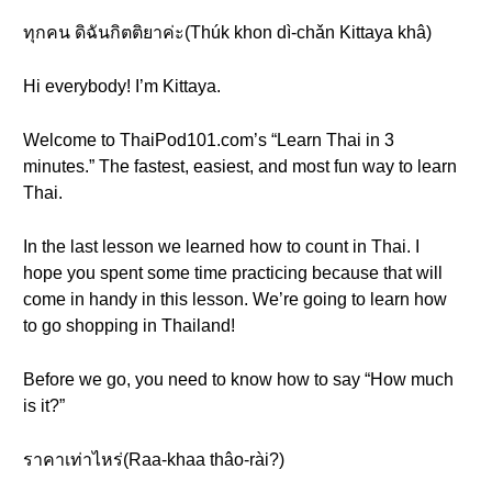
ทุกคน ดิฉันกิตติยาค่ะ(Thúk khon dì-chǎn Kittaya khâ)
Hi everybody! I’m Kittaya.
Welcome to ThaiPod101.com’s “Learn Thai in 3
minutes.” The fastest, easiest, and most fun way to learn
Thai.
In the last lesson we learned how to count in Thai. I
hope you spent some time practicing because that will
come in handy in this lesson. We’re going to learn how
to go shopping in Thailand!
Before we go, you need to know how to say “How much
is it?”
ราคาเท่าไหร่(Raa-khaa thâo-rài?)