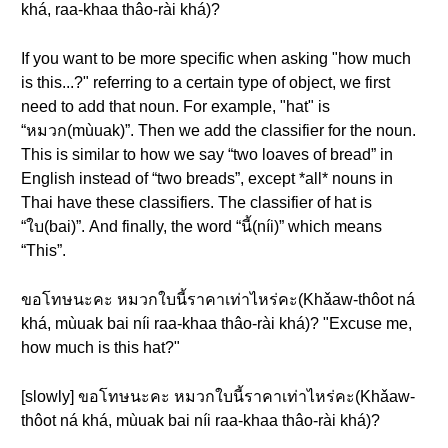
khá, raa-khaa thâo-rài khá)?
If you want to be more specific when asking "how much
is this...?" referring to a certain type of object, we first
need to add that noun. For example, "hat" is
“หมวก(mùuak)”. Then we add the classifier for the noun.
This is similar to how we say “two loaves of bread” in
English instead of “two breads”, except *all* nouns in
Thai have these classifiers. The classifier of hat is
“ใบ(bai)”. And finally, the word “นี้(níi)” which means
“This”.
ขอโทษนะคะ หมวกใบนี้ราคาเท่าไหร่คะ(Khǎaw-thôot ná
khá, mùuak bai níi raa-khaa thâo-rài khá)? "Excuse me,
how much is this hat?"
[slowly] ขอโทษนะคะ หมวกใบนี้ราคาเท่าไหร่คะ(Khǎaw-
thôot ná khá, mùuak bai níi raa-khaa thâo-rài khá)?