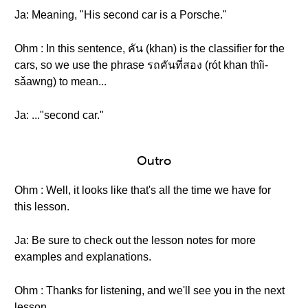
Ja: Meaning, "His second car is a Porsche."
Ohm : In this sentence, คัน (khan) is the classifier for the
cars, so we use the phrase รถคันที่สอง (rót khan thîi-
sǎawng) to mean...
Ja: ..."second car."
Outro
Ohm : Well, it looks like that's all the time we have for
this lesson.
Ja: Be sure to check out the lesson notes for more
examples and explanations.
Ohm : Thanks for listening, and we'll see you in the next
lesson.