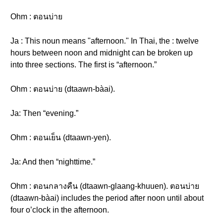
Ohm : ตอนบ่าย
Ja : This noun means "afternoon." In Thai, the : twelve
hours between noon and midnight can be broken up
into three sections. The first is “afternoon.”
Ohm : ตอนบ่าย (dtaawn-bàai).
Ja: Then “evening.”
Ohm : ตอนเย็น (dtaawn-yen).
Ja: And then “nighttime.”
Ohm : ตอนกลางคืน (dtaawn-glaang-khuuen). ตอนบ่าย
(dtaawn-bàai) includes the period after noon until about
four o’clock in the afternoon.