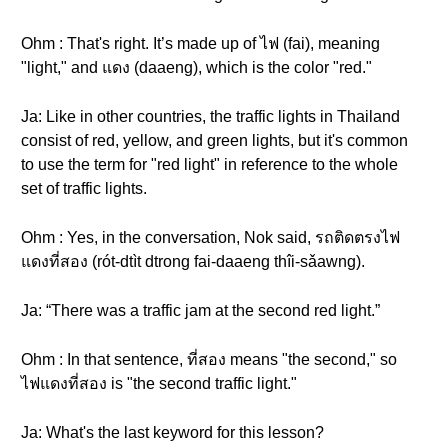
Ohm : That's right. It’s made up of ไฟ (fai), meaning
"light," and แดง (daaeng), which is the color "red."
Ja: Like in other countries, the traffic lights in Thailand
consist of red, yellow, and green lights, but it's common
to use the term for "red light" in reference to the whole
set of traffic lights.
Ohm : Yes, in the conversation, Nok said, รถติดตรงไฟ
แดงที่สอง (rót-dtìt dtrong fai-daaeng thîi-sǎawng).
Ja: “There was a traffic jam at the second red light.”
Ohm : In that sentence, ที่สอง means "the second," so
ไฟแดงที่สอง is "the second traffic light."
Ja: What's the last keyword for this lesson?