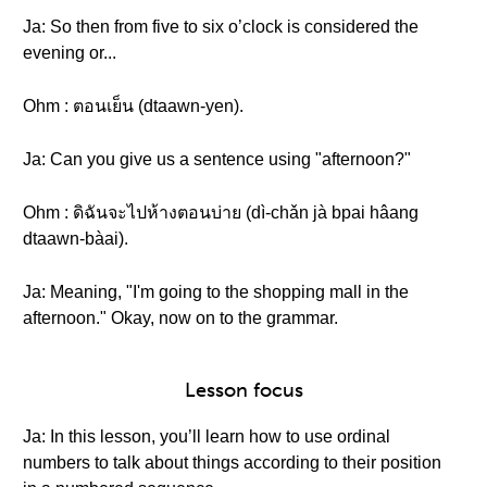
Ja: So then from five to six o’clock is considered the
evening or...
Ohm : ตอนเย็น (dtaawn-yen).
Ja: Can you give us a sentence using "afternoon?"
Ohm : ดิฉันจะไปห้างตอนบ่าย (dì-chǎn jà bpai hâang
dtaawn-bàai).
Ja: Meaning, "I'm going to the shopping mall in the
afternoon." Okay, now on to the grammar.
Lesson focus
Ja: In this lesson, you’ll learn how to use ordinal
numbers to talk about things according to their position