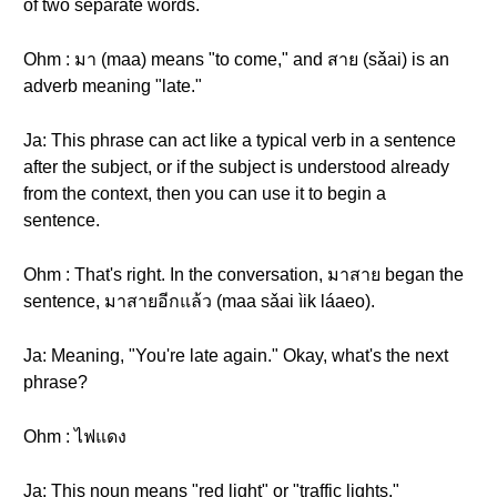
of two separate words.
Ohm : มา (maa) means "to come," and สาย (sǎai) is an
adverb meaning "late."
Ja: This phrase can act like a typical verb in a sentence
after the subject, or if the subject is understood already
from the context, then you can use it to begin a
sentence.
Ohm : That's right. In the conversation, มาสาย began the
sentence, มาสายอีกแล้ว (maa sǎai ìik láaeo).
Ja: Meaning, "You're late again." Okay, what's the next
phrase?
Ohm : ไฟแดง
Ja: This noun means "red light" or "traffic lights."