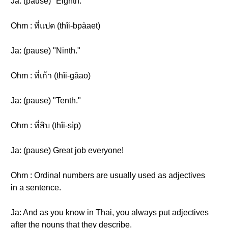
Ja: (pause) "Eighth."
Ohm : ที่แปด (thîi-bpàaet)
Ja: (pause) "Ninth."
Ohm : ที่เก้า (thîi-gâao)
Ja: (pause) "Tenth."
Ohm : ที่สิบ (thîi-sìp)
Ja: (pause) Great job everyone!
Ohm : Ordinal numbers are usually used as adjectives
in a sentence.
Ja: And as you know in Thai, you always put adjectives
after the nouns that they describe.