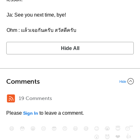
Ja: See you next time, bye!
Ohm : แล้วเจอกันครับ สวัสดีครับ
Hide All
Comments
Hide
19 Comments
Please
to leave a comment.
Sign In
😄
😳
😁
😒
😎
😠
😆
😅
😉
😭
😇
😴
❤️
👍
😮
😈