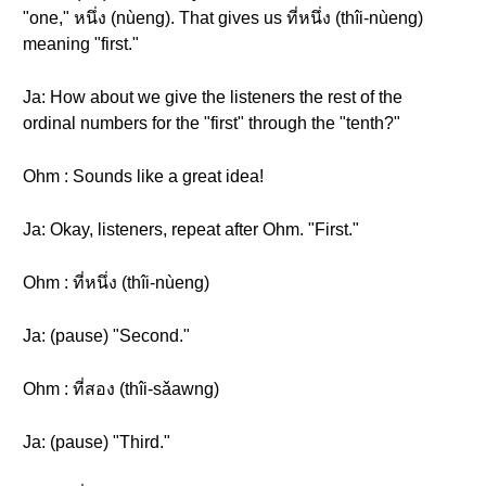
"one," หนึ่ง (nùeng). That gives us ที่หนึ่ง (thîi-nùeng)
meaning "first."
Ja: How about we give the listeners the rest of the
ordinal numbers for the "first" through the "tenth?"
Ohm : Sounds like a great idea!
Ja: Okay, listeners, repeat after Ohm. "First."
Ohm : ที่หนึ่ง (thîi-nùeng)
Ja: (pause) "Second."
Ohm : ที่สอง (thîi-sǎawng)
Ja: (pause) "Third."