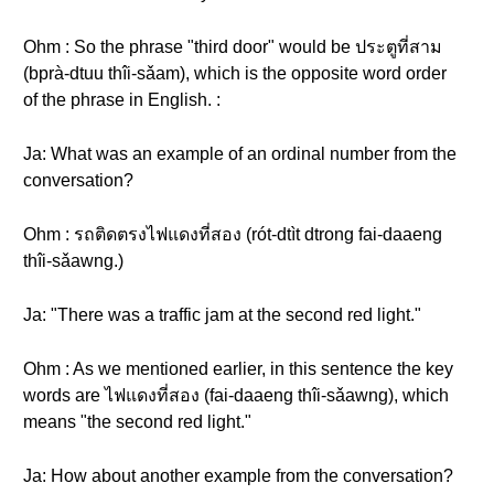
Ohm : So the phrase "third door" would be ประตูที่สาม
(bprà-dtuu thîi-sǎam), which is the opposite word order
of the phrase in English. :
Ja: What was an example of an ordinal number from the
conversation?
Ohm : รถติดตรงไฟแดงที่สอง (rót-dtìt dtrong fai-daaeng
thîi-sǎawng.)
Ja: "There was a traffic jam at the second red light."
Ohm : As we mentioned earlier, in this sentence the key
words are ไฟแดงที่สอง (fai-daaeng thîi-sǎawng), which
means "the second red light."
Ja: How about another example from the conversation?