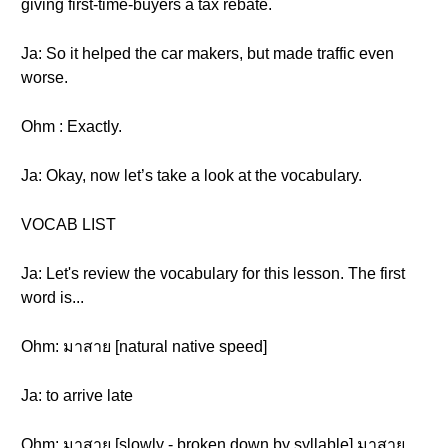
giving first-time-buyers a tax rebate.
Ja: So it helped the car makers, but made traffic even
worse.
Ohm : Exactly.
Ja: Okay, now let’s take a look at the vocabulary.
VOCAB LIST
Ja: Let's review the vocabulary for this lesson. The first
word is...
Ohm: มาสาย [natural native speed]
Ja: to arrive late
Ohm: มาสาย [slowly - broken down by syllable] มาสาย