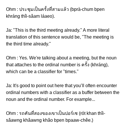
Ohm : ประชุมเป็นครั้งที่สามแล้ว (bprà-chum bpen
khráng thîi-sǎam láaeo).
Ja: "This is the third meeting already." A more literal
translation of this sentence would be, "The meeting is
the third time already."
Ohm : Yes. We're talking about a meeting, but the noun
that attaches to the ordinal number is ครั้ง (khráng),
which can be a classifier for "times."
Ja: It's good to point out here that you’ll often encounter
ordinal numbers with a classifier as a buffer between the
noun and the ordinal number. For example...
Ohm : รถคันที่สองของเขาเป็นปอร์เช (rót khan thîi-
sǎawng khǎawng khǎo bpen bpaaw-chêe.)