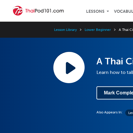
LESSONS
VOCABU
Lesson Library
Lower Beginner
A Thai C
A Thai C
Learn how to tal
Mark Comple
Also Appears In:
Le