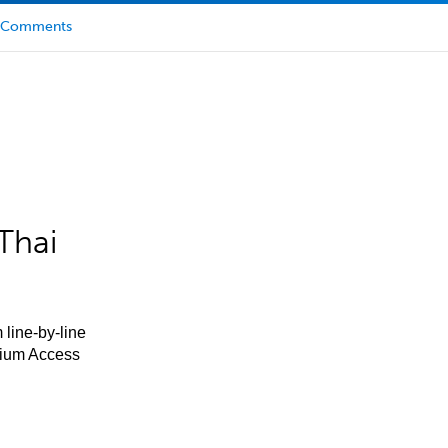
Comments
Thai
 line-by-line
mium Access