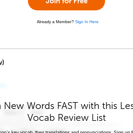
Join for Free
Already a Member?
Sign In Here
w)
 New Words FAST with this Le
Vocab Review List
son’s key vocab, their translations and pronunciations. Sign up 