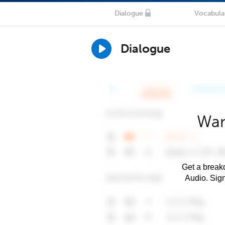
Dialogue
Vocabula
Dialogue
Wan
Get a breakd
Audio. Sig