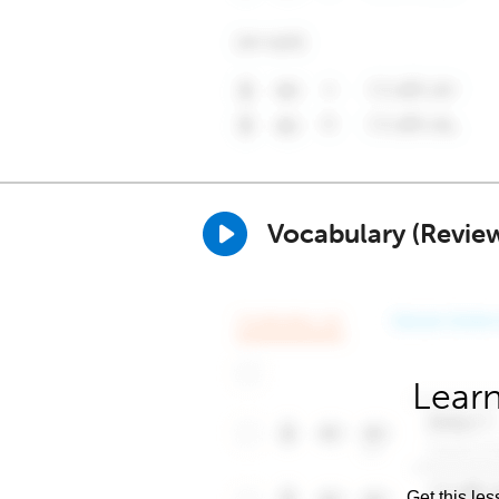
Vocabulary (Revie
Learn
Get this les