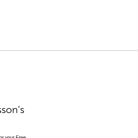
sson’s
for your Free