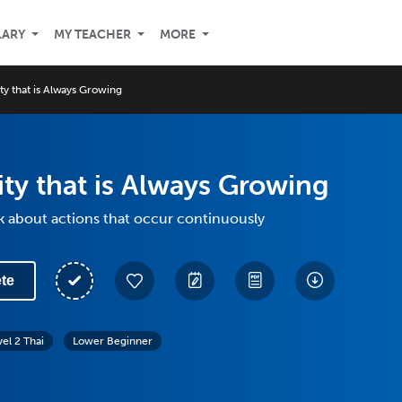
LARY
MY TEACHER
MORE
ity that is Always Growing
ity that is Always Growing
k about actions that occur continuously
te
vel 2 Thai
Lower Beginner