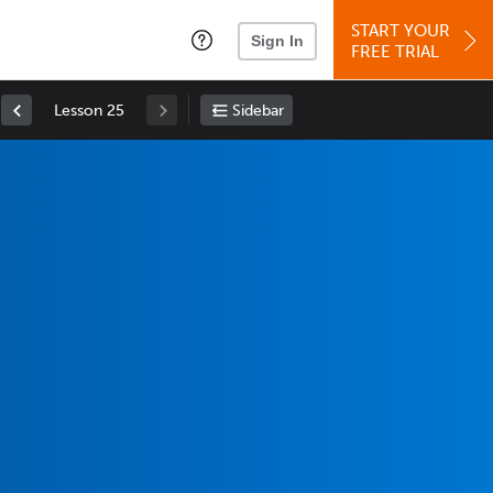
START YOUR
Sign In
FREE TRIAL
Lesson 25
Sidebar