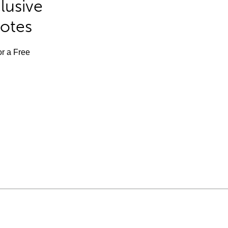
lusive
Notes
or a Free