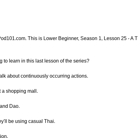
od101.com. This is Lower Beginner, Season 1, Lesson 25 - A Th
o learn in this last lesson of the series?
 talk about continuously occurring actions.
 a shopping mall.
 and Dao.
y'll be using casual Thai.
tion.