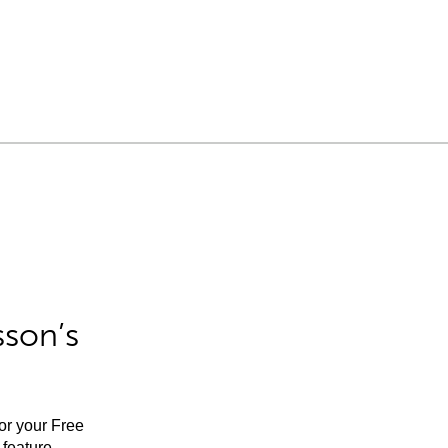
sson’s
for your Free
feature.