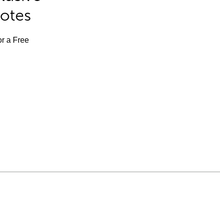
Notes
or a Free