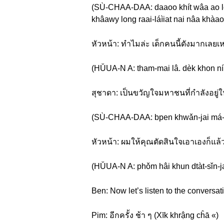
(SÙ-CHAA-DAA: daaoo khít wâa ao l
khâawy long raai-láìiat nai nâa khàa
หัวหน้า: ทำไมล่ะ เด็กคนนี้ดังมากเลยเ
(HǓUA-N A: tham-mai lâ. dèk khon ní
สุชาดา: เป็นขวัญใจมหาชนที่กำลังอยู่ใ
(SÙ-CHAA-DAA: bpen khwǎn-jai má-hǎa
หัวหน้า: ผมให้คุณตัดสินใจเอาเองก็แล้
(HǓUA-N A: phǒm hâi khun dtàt-sǐn-j
Ben: Now let’s listen to the conversat
Pim: อีกครั้ง ช้า ๆ (Xīk khrậng cĥā «)