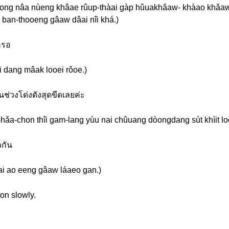
ong nâa nùeng khâae rûup-thàai gàp hǔuakhâaw- khàao khǎa
o ban-thooeng gâaw dâai nîi khá.)
หรอ
i dang mâak looei rǒoe.)
นช่วงโด่งดังสุดขีดเลยค่ะ
-chon thîi gam-lang yùu nai chûuang dòongdang sùt khìit loo
วกัน
ai ao eeng gâaw láaeo gan.)
ion slowly.