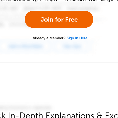
Join for Free
Already a Member?
Sign In Here
k In-Depth Explanations & Exc