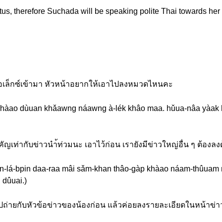
us, therefore Suchada will be speaking polite Thai towards her
งอเล็กซ์เข้ามา หัวหน้าอยากให้เอาไปลงหมวดไหนคะ
hàao dùuan khǎawng náawng à-lék khâo maa. hǔua-nâa yàak h
คัญเท่ากับข่าวนำ้ท่วมนะ เอาไว้ก่อน เรายังมีข่าวใหญ่อื่น ๆ ต้องลง
ǐn-lá-bpin daa-raa mâi sǎm-khan thâo-gàp khàao náam-thûuam 
 dûuai.)
ูปถ่ายกับหัวข้อข่าวของน้องก่อน แล้วค่อยลงรายละเอียดในหน้าข่าวบั