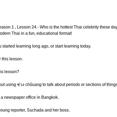
ason 1 , Lesson 24 - Who is the hottest Thai celebrity these d
rn Thai in a fun, educational format!
 started learning long ago, or start learning today.
 this lesson.
his lesson?
bout using ช่วง chûuang to talk about periods or sections of thing
t a newspaper office in Bangkok.
young reporter, Suchada and her boss.