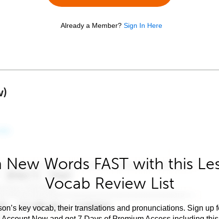
Already a Member?
Sign In Here
w)
 New Words FAST with this Le
Vocab Review List
son’s key vocab, their translations and pronunciations. Sign up 
e Account Now and get 7 Days of Premium Access including this 