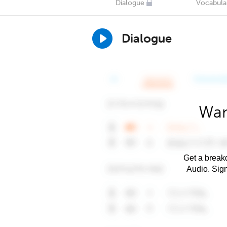
Dialogue
Vocabula
Dialogue
Wan
Get a breakd
Audio. Sig