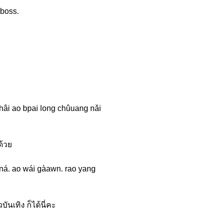
 boss.
âi ao bpai long chûuang nǎi
ด้วย
ná. ao wái gàawn. rao yang
นเทิง ก็ได้นี่คะ