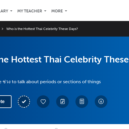
LARY
MY TEACHER
MORE
Who is the Hottest Thai Celebrity These Days?
he Hottest Thai Celebrity These
 ช่วง to talk about periods or sections of things
te