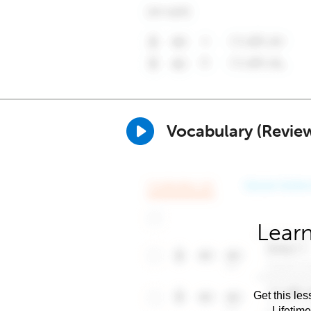
Vocabulary (Revie
Learn
Get this les
Lifetim