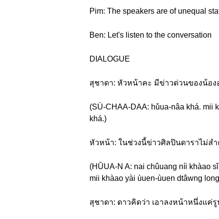
Pim: The speakers are of unequal stat
Ben: Let's listen to the conversation
DIALOGUE
สุชาดา: หัวหน้าคะ มีข่าวด่วนของน้อ
(SÙ-CHAA-DAA: hǔua-nâa khá. mii k
khá.)
หัวหน้า: ในช่วงนี้ข่าวศิลปินดาราไม่สำ
(HǓUA-N A: nai chûuang níi khàao s
mii khàao yài ùuen-ùuen dtâwng long
สุชาดา: ดาวคิดว่า เอาลงหน้าหนึ่งแค่ร