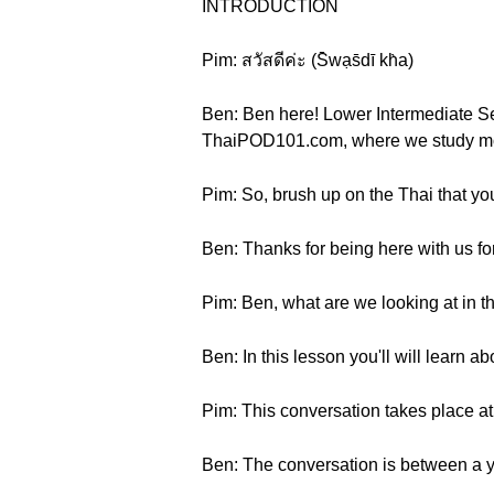
INTRODUCTION
Pim: สวัสดีค่ะ (S̄wạs̄dī kh̀a)
Ben: Ben here! Lower Intermediate Se
ThaiPOD101.com, where we study mode
Pim: So, brush up on the Thai that you
Ben: Thanks for being here with us for
Pim: Ben, what are we looking at in t
Ben: In this lesson you'll will learn a
Pim: This conversation takes place a
Ben: The conversation is between a 