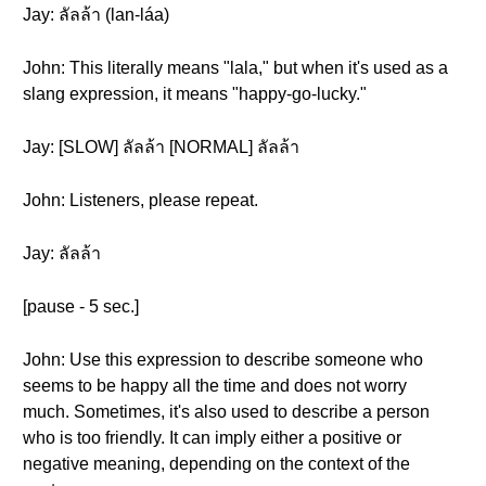
Jay: ลัลล้า (lan-láa)
John: This literally means "lala," but when it's used as a
slang expression, it means "happy-go-lucky."
Jay: [SLOW] ลัลล้า [NORMAL] ลัลล้า
John: Listeners, please repeat.
Jay: ลัลล้า
[pause - 5 sec.]
John: Use this expression to describe someone who
seems to be happy all the time and does not worry
much. Sometimes, it's also used to describe a person
who is too friendly. It can imply either a positive or
negative meaning, depending on the context of the