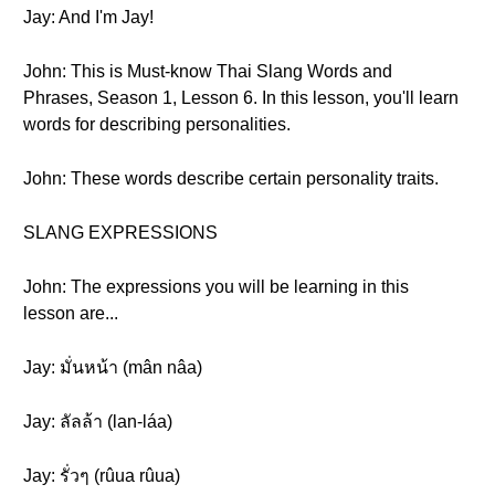
Jay: And I'm Jay!
John: This is Must-know Thai Slang Words and
Phrases, Season 1, Lesson 6. In this lesson, you'll learn
words for describing personalities.
John: These words describe certain personality traits.
SLANG EXPRESSIONS
John: The expressions you will be learning in this
lesson are...
Jay: มั่นหน้า (mân nâa)
Jay: ลัลล้า (lan-láa)
Jay: รั่วๆ (rûua rûua)