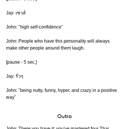
Jay: เซวส์
John: "high self-confidence"
John: People who have this personality will always
make other people around them laugh.
[pause - 5 sec.]
Jay: รั่วๆ
John: "being nutty, funny, hyper, and crazy in a positive
way"
Outro
John: There you have it; you've mastered four Thai