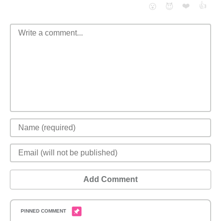
❤️
👍
😮
😈
Add Comment