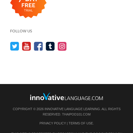
FOLLOW US
COPYRIGHT © 2026 INNOVATIVE LANGUAGE LEARNING. ALL RIGHTS
RESERVED.
THAIPOD101.COM
PRIVACY POLICY
|
TERMS OF USE
.