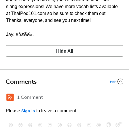
slang expressions! We have more vocab lists available
at ThaiPod101.com so be sure to check them out.
Thanks, everyone, and see you next time!
Jay: สวัสดีค่ะ.
Hide All
Comments
Hide
1 Comment
Please
to leave a comment.
Sign In
😄
😳
😁
😒
😎
😠
😆
😅
😉
😭
😇
😴