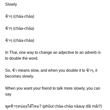
Slowly
ช้าๆ (cháa-cháa)
ช้าๆ (cháa-cháa)
ช้าๆ (cháa-cháa)
In Thai, one way to change an adjective to an adverb is
to double the word.
So, ช้า means slow, and when you double it to ช้าๆ, it
becomes slowly.
When you want your friend to talk more slowly, you can
say
พูดช้าๆหน่อยได้ไหม? (phûut cháa-cháa nàauy dâi mǎi?)