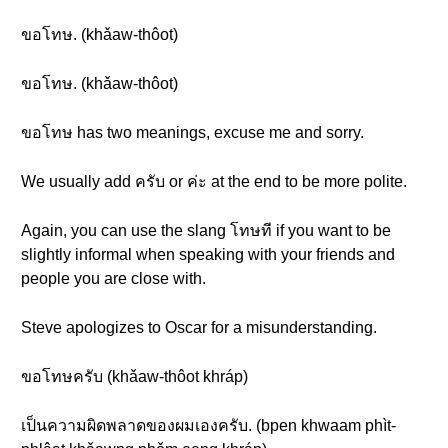
ขอโทษ. (khǎaw-thôot)
ขอโทษ. (khǎaw-thôot)
ขอโทษ has two meanings, excuse me and sorry.
We usually add ครับ or ค่ะ at the end to be more polite.
Again, you can use the slang โทษที if you want to be
slightly informal when speaking with your friends and
people you are close with.
Steve apologizes to Oscar for a misunderstanding.
ขอโทษครับ (khǎaw-thôot khráp)
เป็นความผิดพลาดของผมเองครับ. (bpen khwaam phìt-