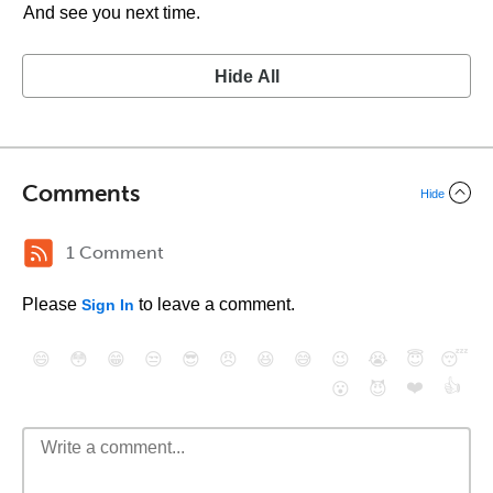
And see you next time.
Hide All
Comments
Hide
1 Comment
Please
to leave a comment.
Sign In
😄
😳
😁
😒
😎
😠
😆
😅
😉
😭
😇
😴
❤️
👍
😮
😈