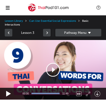
Lesson Library
Can Use Essential Social Expressions
Basic
Interactions
Lesson 3
Video
Player
00:00
11:49