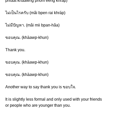
phlâat khǎawng phǒm eeng khráp)
ไม่เป็นไรครับ (mâi bpen rai khráp)
ไม่มีปัญหา. (mâi mii bpan-hǎa)
ขอบคุณ. (khàawp-khun)
Thank you.
ขอบคุณ. (khàawp-khun)
ขอบคุณ. (khàawp-khun)
Another way to say thank you is ขอบใจ.
It is slightly less formal and only used with your friends
or people who are younger than you.