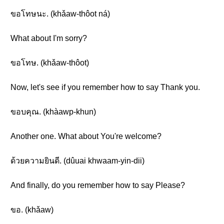
ขอโทษนะ. (khǎaw-thôot ná)
What about I'm sorry?
ขอโทษ. (khǎaw-thôot)
Now, let's see if you remember how to say Thank you.
ขอบคุณ. (khàawp-khun)
Another one. What about You're welcome?
ด้วยความยินดี. (dûuai khwaam-yin-dii)
And finally, do you remember how to say Please?
ขอ. (khǎaw)