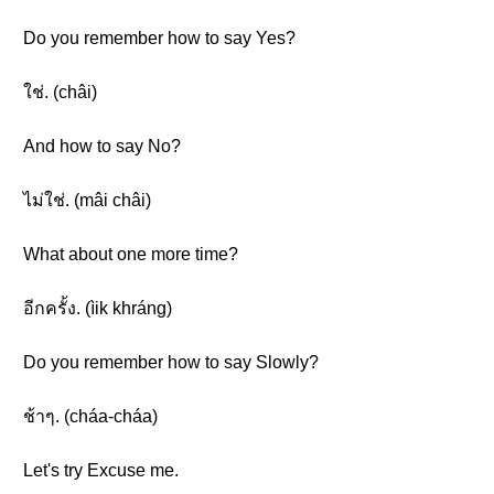
Do you remember how to say Yes?
ใช่. (châi)
And how to say No?
ไม่ใช่. (mâi châi)
What about one more time?
อีกครั้ง. (ìik khráng)
Do you remember how to say Slowly?
ช้าๆ. (cháa-cháa)
Let's try Excuse me.