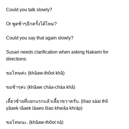
Could you talk slowly?
Or พูดช้าๆอีกครั้งได้ไหม?
Could you say that again slowly?
Susan needs clarification when asking Nakarin for
directions.
ขอโทษค่ะ (khǎaw-thôot khâ)
ขอช้าๆค่ะ (khǎaw cháa-cháa khâ)
เลี้ยวซ้ายที่แยกแรกแล้วเลี้ยวขวาครับ. (líiao sáai thîi
yâaek râaek láaeo líiao khwǎa khráp)
ขอโทษนะ. (khǎaw-thôot ná)