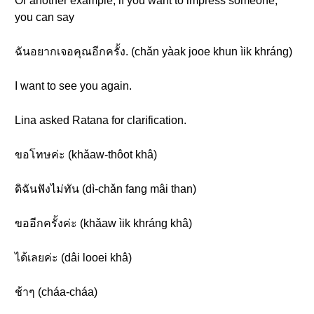
Or another example, if you want to impress someone,
you can say
ฉันอยากเจอคุณอีกครั้ง. (chǎn yàak jooe khun ìik khráng)
I want to see you again.
Lina asked Ratana for clarification.
ขอโทษค่ะ (khǎaw-thôot khâ)
ดิฉันฟังไม่ทัน (dì-chǎn fang mâi than)
ขออีกครั้งค่ะ (khǎaw ìik khráng khâ)
ได้เลยค่ะ (dâi looei khâ)
ช้าๆ (cháa-cháa)