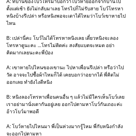
A: ที่บ้านของโบว์โทรมาบอกว่าโบว์หายออกจากบ้านไป
ตั้งแต่เช้า ยังไม่กลับมาเลย โทรไปก็ไม่รับสาย โบว์โทรหา
หนิงบ้างรึเปล่า หรือหนิงพอจะเดาได้ไหมว่าโบว์เขาหายไป
ไหน
B: เปล่านี่คะ โบว์ไม่ได้โทรหาหนิงเลย เดี๋ยวหนิงจะลอง
โทรหาดูนะคะ ...โทรไม่ติดค่ะ สงสัยแบตจะหมด อย่า
คิดมากเลยนะคะพี่ป๋อง
A: เขาหายไปไหนของเขานะ ไปหาเพื่อนรึเปล่า หรือว่าไป
วัด อาจจะไปซื้อผ้าไหมก็ได้ เคยบอกว่าอยากได้ พี่คิดไม่
ออกเลย ทำยังไงดีหนิง
B: หนิงลองโทรหาเพื่อนคนอื่น ๆ แล้วไม่มีใครเห็นโบว์เลย
เราอย่ามานั่งเดากันอยู่เลย ออกไปตามหาโบว์กันเถอะค่ะ
อ้าวโบว์มาพอดี
A: โบว์หายไปไหนมา พี่เป็นห่วงมากรู้ไหม พี่กับหนิงกำลัง
จะออกไปตามหา