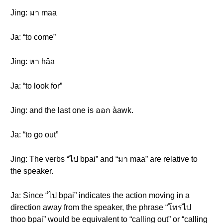
Jing: มา maa
Ja: “to come”
Jing: หา hǎa
Ja: “to look for”
Jing: and the last one is ออก àawk.
Ja: “to go out”
Jing: The verbs “ไป bpai” and “มา maa” are relative to
the speaker.
Ja: Since “ไป bpai” indicates the action moving in a
direction away from the speaker, the phrase “โทรไป
thoo bpai” would be equivalent to “calling out” or “calling