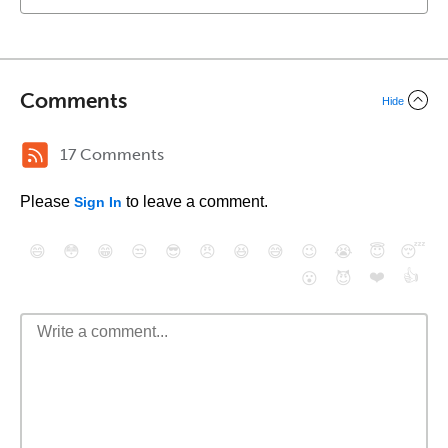
Comments
Hide
17 Comments
Please
to leave a comment.
Sign In
😄
😳
😁
😒
😎
😠
😆
😅
😉
😭
😇
😴
❤️
👍
😮
😈