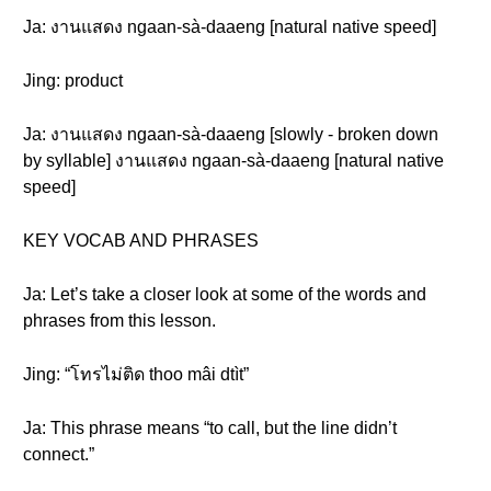
Ja: งานแสดง ngaan-sà-daaeng [natural native speed]
Jing: product
Ja: งานแสดง ngaan-sà-daaeng [slowly - broken down
by syllable] งานแสดง ngaan-sà-daaeng [natural native
speed]
KEY VOCAB AND PHRASES
Ja: Let’s take a closer look at some of the words and
phrases from this lesson.
Jing: “โทรไม่ติด thoo mâi dtìt”
Ja: This phrase means “to call, but the line didn’t
connect.”