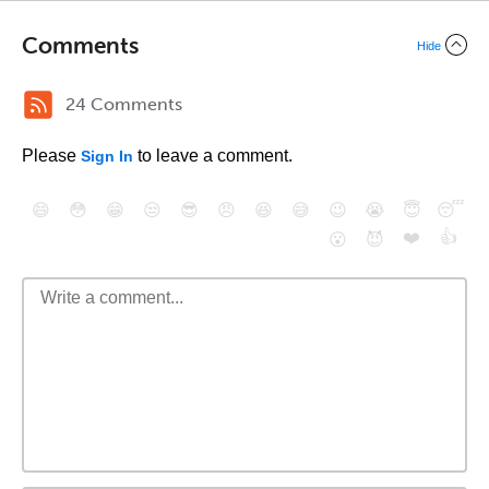
Comments
Hide
24 Comments
Please
to leave a comment.
Sign In
😄
😳
😁
😒
😎
😠
😆
😅
😉
😭
😇
😴
❤️
👍
😮
😈