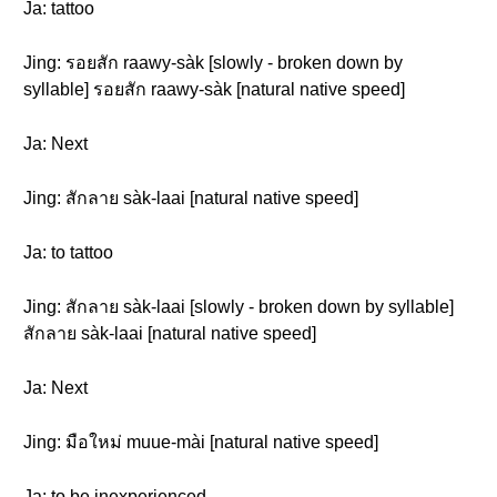
Ja: tattoo
Jing: รอยสัก raawy-sàk [slowly - broken down by
syllable] รอยสัก raawy-sàk [natural native speed]
Ja: Next
Jing: สักลาย sàk-laai [natural native speed]
Ja: to tattoo
Jing: สักลาย sàk-laai [slowly - broken down by syllable]
สักลาย sàk-laai [natural native speed]
Ja: Next
Jing: มือใหม่ muue-mài [natural native speed]
Ja: to be inexperienced