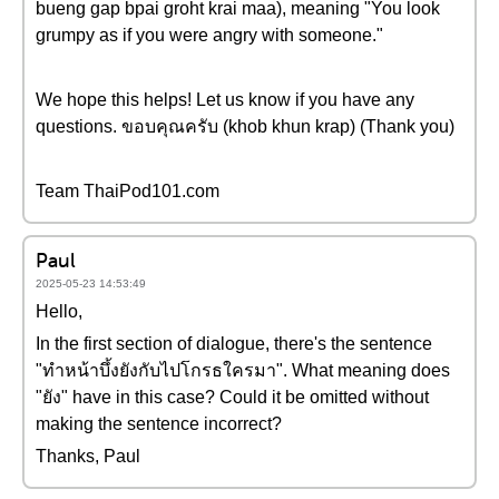
bueng gap bpai groht krai maa), meaning "You look
grumpy as if you were angry with someone."
We hope this helps! Let us know if you have any
questions. ขอบคุณครับ (khob khun krap) (Thank you)
Team ThaiPod101.com
Paul
2025-05-23 14:53:49
Hello,
In the first section of dialogue, there's the sentence
"ทำหน้าบึ้งยังกับไปโกรธใครมา". What meaning does
"ยัง" have in this case? Could it be omitted without
making the sentence incorrect?
Thanks, Paul