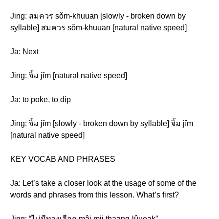
Jing: สมควร sǒm-khuuan [slowly - broken down by
syllable] สมควร sǒm-khuuan [natural native speed]
Ja: Next
Jing: จิ้ม jîm [natural native speed]
Ja: to poke, to dip
Jing: จิ้ม jîm [slowly - broken down by syllable] จิ้ม jîm
[natural native speed]
KEY VOCAB AND PHRASES
Ja: Let’s take a closer look at the usage of some of the
words and phrases from this lesson. What’s first?
Jing: “ไม่มีทางเลือก mâi mii thaang-lûueak”