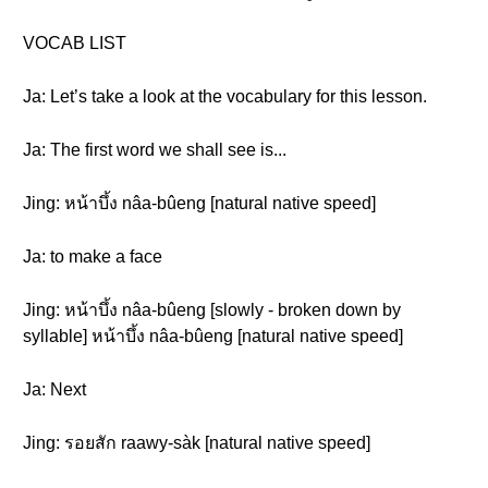
VOCAB LIST
Ja: Let’s take a look at the vocabulary for this lesson.
Ja: The first word we shall see is...
Jing: หน้าบึ้ง nâa-bûeng [natural native speed]
Ja: to make a face
Jing: หน้าบึ้ง nâa-bûeng [slowly - broken down by
syllable] หน้าบึ้ง nâa-bûeng [natural native speed]
Ja: Next
Jing: รอยสัก raawy-sàk [natural native speed]