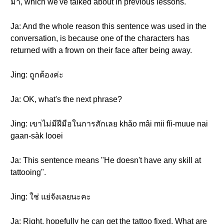
มา, which we've talked about in previous lessons.
Ja: And the whole reason this sentence was used in the
conversation, is because one of the characters has
returned with a frown on their face after being away.
Jing: ถูกต้องค่ะ
Ja: OK, what's the next phrase?
Jing: เขาไม่มีฝีมือในการสักเลย khǎo mâi mii fǐi-muue nai
gaan-sàk looei
Ja: This sentence means "He doesn't have any skill at
tattooing".
Jing: ใช่ แย่จังเลยนะคะ
Ja: Right, hopefully he can get the tattoo fixed. What are