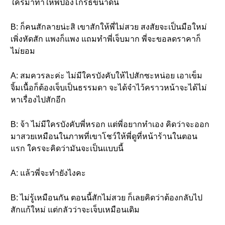
ใครมาทำให้พี่ป๋องโกรธขนาดนี้
B: ก็คนสักลายน่ะสิ เขาสักให้พี่ไม่สวย สงสัยจะเป็นมือใหม่
เพิ่งหัดสัก แพงก็แพง แถมทำพี่เจ็บมาก พี่จะขอลดราคาก็
ไม่ยอม
A: สมควรละค่ะ ไม่มีใครบังคับให้ไปสักซะหน่อย เอาเข็ม
จิ้มเนื้อก็ต้องเจ็บเป็นธรรมดา จะได้จำไว้คราวหน้าจะได้ไม่
หาเรื่องไปสักอีก
B: จ้า ไม่มีใครบังคับพี่หรอก แต่พี่อยากทำเอง คิดว่าจะออก
มาสวยเหมือนในภาพที่เขาโชว์ให้พี่ดูที่หน้าร้านในตอน
แรก ใครจะคิดว่ามันจะเป็นแบบนี้
A: แล้วพี่จะทำยังไงคะ
B: ไม่รู้เหมือนกัน ตอนนี้สักไม่สวย ก็เลยคิดว่าต้องกลับไป
สักแก้ใหม่ แต่กลัวว่าจะเจ็บเหมือนเดิม