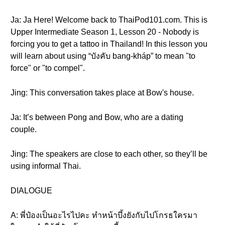
Ja: Ja Here! Welcome back to ThaiPod101.com. This is
Upper Intermediate Season 1, Lesson 20 - Nobody is
forcing you to get a tattoo in Thailand! In this lesson you
will learn about using “บังคับ bang-kháp” to mean "to
force" or "to compel".
Jing: This conversation takes place at Bow's house.
Ja: It’s between Pong and Bow, who are a dating
couple.
Jing: The speakers are close to each other, so they’ll be
using informal Thai.
DIALOGUE
A: พี่ป๋องเป็นอะไรไปคะ ทำหน้าบึ้งยังกับไปโกรธใครมา