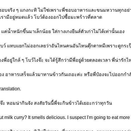
ะ ชอบจริง ๆ แกงกะทิ ไม่ใช่เพราะพี่ชอบอาหารเเละขนมหวานทุกอย่าง
่เรามีอยู่หมดแล้ว โบว์ต้องออกไปซื้อมะพร้าวที่ตลาด
 แค่น้ำหนักขึ้นมาเล็กน้อย ใส่กางเกงยีนส์ตัวเก่าไม่ได้เท่านั้นเอง
กิดโบว์ แทบแยกไม่ออกเลยว่าอันไหนคนอันไหนตุ๊กตาหมีเพราะดูกระปุ๊ก
ี่อยู่ใกล้ ๆ โบว์ไงจ๊ะ จะได้รู้สึกว่ามีพี่อยู่ด้วยตลอดเวลา พี่น่ารัก
ี่ป๋อง อาหารเสร็จแล้วมาทานข้าวกันเถอะค่ะ หรือพี่ป๋องจะไปออกกำ
ranslation.
 หอมน่ากินจัง สงสัยวันนี้พี่จะกินข้าวได้เยอะกว่าทุกวัน
milk curry? It smells delicious. I suspect I'm going to eat more