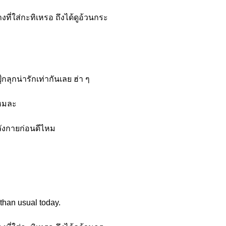
ที่ใส่กะทิเหรอ ถึงได้ดูอ้วนกระ
ลุกน่ารักเท่ากันเลย ฮ่า ๆ
ไหมละ
ลังกายก่อนดีไหม
 than usual today.