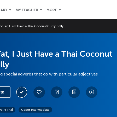
LARY
MY TEACHER
MORE
ot Fat, I Just Have a Thai Coconut Curry Belly
Fat, I Just Have a Thai Coconut
lly
g special adverbs that go with particular adjectives
te
vel 4 Thai
Upper Intermediate