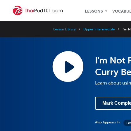
LESSONS
VOCABU
Lesson Library
Upper Intermediate
I'm N
I'm Not 
Curry Be
Learn about usin
Mark Comple
Also Appears In:
Le