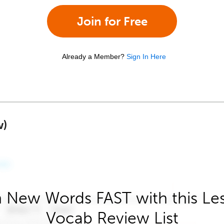
Join for Free
Already a Member?
Sign In Here
w)
 New Words FAST with this Le
Vocab Review List