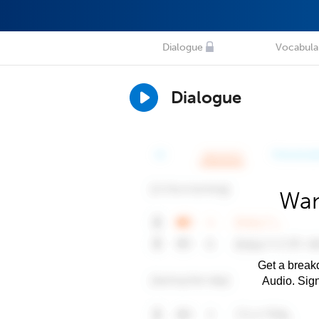
Dialogue
Vocabula
Dialogue
Wan
Get a breakd
Audio. Sig