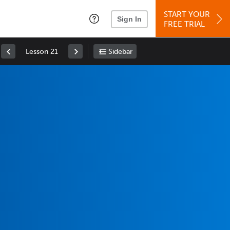
START YOUR
Sign In
FREE TRIAL
Lesson 21
Sidebar