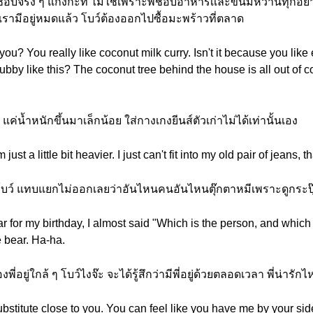
ะ ชอบจริง ๆ แกงกะทิ ไม่ใช่เพราะพี่ชอบอาหารเเละขนมหวานทุกอย่าง
่เรามีอยู่หมดแล้ว โบว์ต้องออกไปซื้อมะพร้าวที่ตลาด
 you? You really like coconut milk curry. Isn't it because you lik
ubby like this? The coconut tree behind the house is all out of 
 แค่น้ำหนักขึ้นมาเล็กน้อย ใส่กางเกงยีนส์ตัวเก่าไม่ได้เท่านั้นเอง
ust a little bit heavier. I just can't fit into my old pair of jeans, tha
กิดโบว์ แทบแยกไม่ออกเลยว่าอันไหนคนอันไหนตุ๊กตาหมีเพราะดูกระปุ๊ก
 for my birthday, I almost said "Which is the person, and which
 bear. Ha-ha.
ี่อยู่ใกล้ ๆ โบว์ไงจ๊ะ จะได้รู้สึกว่ามีพี่อยู่ด้วยตลอดเวลา พี่น่ารัก
ubstitute close to you. You can feel like you have me by your s