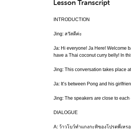
Lesson Transcript
INTRODUCTION
Jing: สวัสดีค่ะ
Ja: Hi everyone! Ja Here! Welcome bac
have a Thai coconut curry belly! In th
Jing: This conversation takes place a
Ja: It’s between Pong and his girlfrie
Jing: The speakers are close to each o
DIALOGUE
A: ว้าวโบว์ทำแกงกะทิของโปรดพี่เหรอจ๊ะ