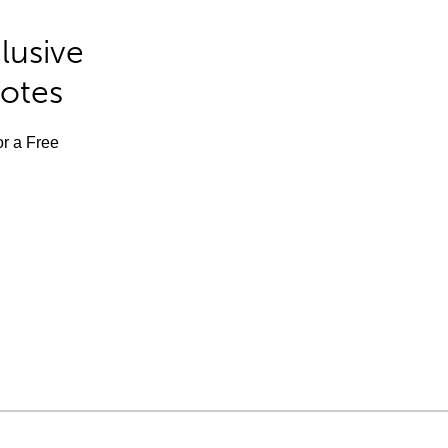
lusive
Notes
or a Free