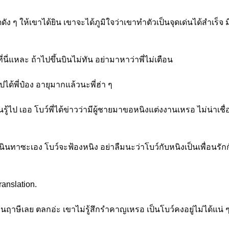
ดัง ๆ ให้เขาได้ยิน เขาจะได้ภูมิใจว่าเขาทำตัวเป็นจุดเด่นได้สำเร็จ
้ที่นี่แหละ ถ้าไปขึ้นบินไม่ทัน อย่ามาหาว่าพี่ไม่เตือน
ได้พี่ป๋อง อายุมากแล้วนะพี่ฮ่า ๆ
มันรู้ไป เออ โบว์พี่ได้ข่าวว่ามีผู้ชายมาขอหนิงแต่งงานเหรอ ไม่น่า
งนินทาซะเอง โบว์จะฟ้องหนิง อย่าลืมนะว่าโบว์กับหนิงเป็นเพื่อนรัก
ranslation.
ือนฤาษีเลย ตลกอ่ะ เขาไม่รู้สึกรำคาญเหรอ เป็นโบว์คงอยู่ไม่ได้แน