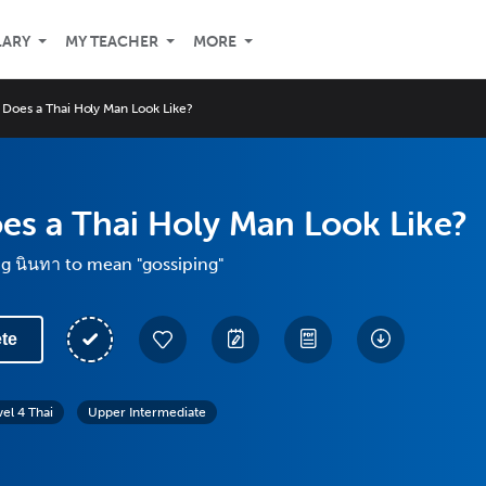
LARY
MY TEACHER
MORE
 Does a Thai Holy Man Look Like?
es a Thai Holy Man Look Like?
g นินทา to mean "gossiping"
te
vel 4 Thai
Upper Intermediate