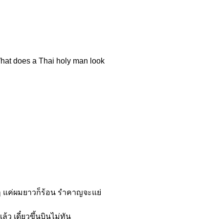
hat does a Thai holy man look
่ ๆ แค่ผมยาวก็ร้อน รำคาญจะแย่
ว เดี๋ยวขึ้นบินไม่ทัน