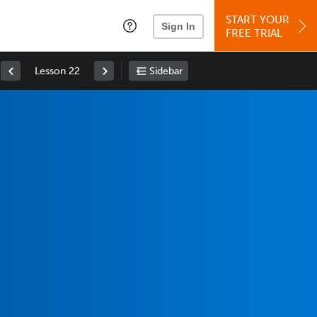
START YOUR
Sign In
FREE TRIAL
Lesson 22
Sidebar