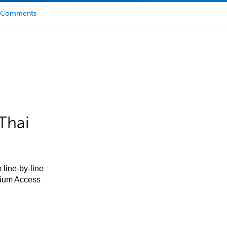
Comments
Thai
 line-by-line
mium Access