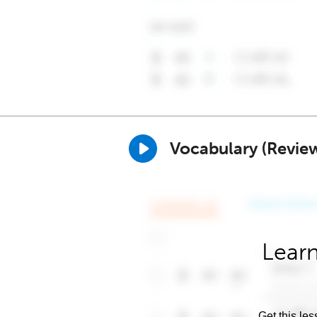
Vocabulary (Revie
Learn
Get this les