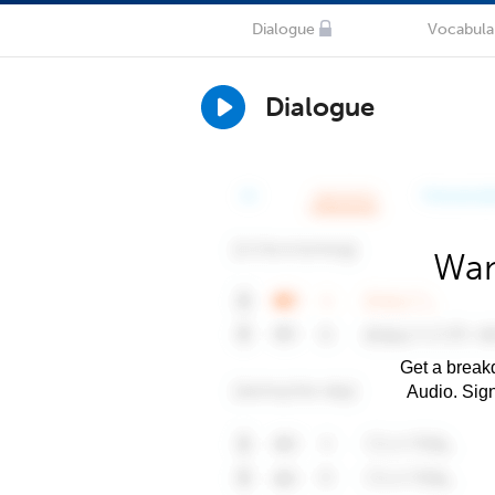
Dialogue
Vocabula
Dialogue
Wan
Get a breakd
Audio. Sig