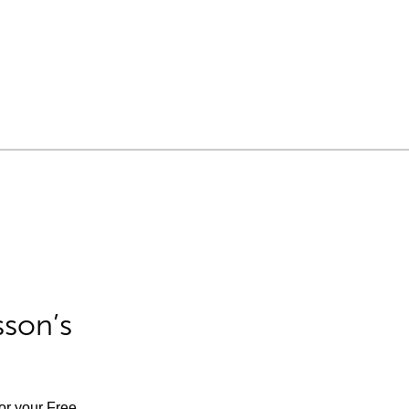
sson’s
for your Free