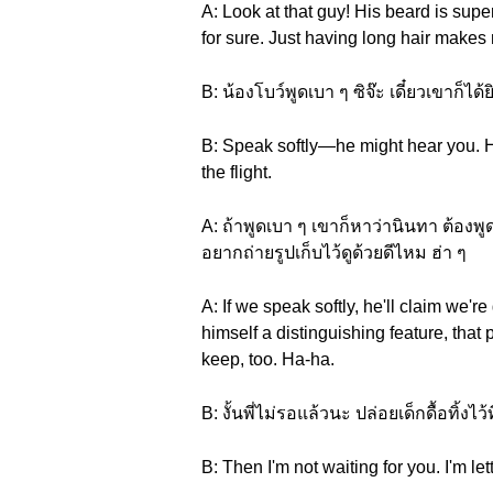
A: Look at that guy! His beard is super 
for sure. Just having long hair makes m
B: น้องโบว์พูดเบา ๆ ซิจ๊ะ เดี๋ยวเขาก็
B: Speak softly—he might hear you. He'
the flight.
A: ถ้าพูดเบา ๆ เขาก็หาว่านินทา ต้องพูด
อยากถ่ายรูปเก็บไว้ดูด้วยดีไหม ฮ่า ๆ
A: If we speak softly, he'll claim we'
himself a distinguishing feature, that p
keep, too. Ha-ha.
B: งั้นพี่ไม่รอแล้วนะ ปล่อยเด็กดื้อทิ้งไว
B: Then I'm not waiting for you. I'm let