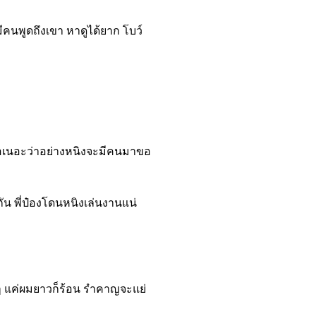
 มีคนพูดถึงเขา หาดูได้ยาก โบว์
เชื่อเนอะว่าอย่างหนิงจะมีคนมาขอ
กัน พี่ป๋องโดนหนิงเล่นงานแน่
่ ๆ แค่ผมยาวก็ร้อน รำคาญจะแย่