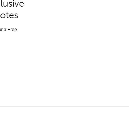
lusive
Notes
or a Free