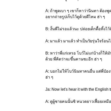
A: ถ้าพูดเบา ๆ เขาก็หาว่านินทา ต้องพูด
อยากถ่ายรูปเก็บไว้ดูด้วยดีไหม ฮ่า ๆ
B: งั้นพี่ไม่รอแล้วนะ ปล่อยเด็กดื้อทิ้งไว
A: มาแล้ว มาแล้ว ทำเป็นวัยรุ่นใจร้อนไป
B: หาว่าพี่แก่เหรอ โบว์ไม่แก่บ้างก็ให้
ด้วย พี่คิดว่าจะขึ้นคานซะอีก ฮ่า ๆ
A: บอกไม่ให้โบว์นินทาคนอื่น แต่พี่ป๋อ
ฮ่า ๆ
Ja: Now let's hear it with the English t
A: ดูผู้ชายคนนั้นซิ หนวดยาวเฟื้อยเหม