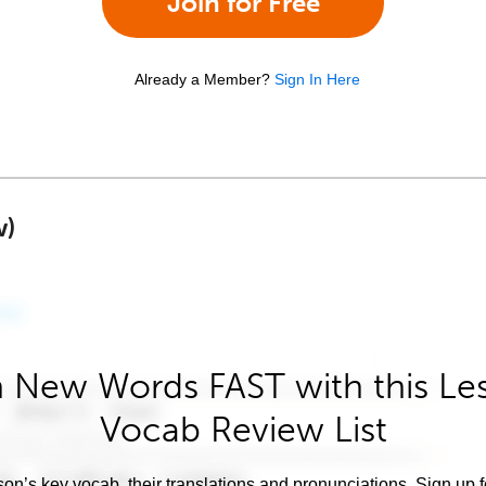
Join for Free
Already a Member?
Sign In Here
w)
 New Words FAST with this Le
Vocab Review List
son’s key vocab, their translations and pronunciations. Sign up 