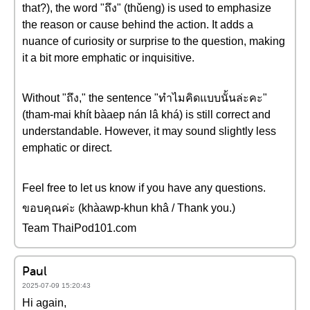
that?), the word "ถึง" (thǔeng) is used to emphasize
the reason or cause behind the action. It adds a
nuance of curiosity or surprise to the question, making
it a bit more emphatic or inquisitive.
Without "ถึง," the sentence "ทำไมคิดแบบนั้นล่ะคะ"
(tham-mai khít bàaep nán lâ khá) is still correct and
understandable. However, it may sound slightly less
emphatic or direct.
Feel free to let us know if you have any questions.
ขอบคุณค่ะ (khàawp-khun khâ / Thank you.)
Team ThaiPod101.com
Paul
2025-07-09 15:20:43
Hi again,