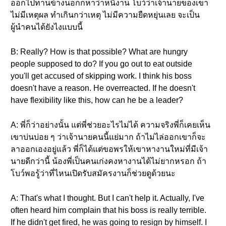
ออกไปทานข้างนอกก็หาว่าหนีงาน โบว์ว่าเจ้านายของเขา
ไม่มีเหตุผล ทำเกินกว่าเหตุ ไม่มีความยืดหยุ่นเลย จะเป็น
ผู้นำคนได้ยังไงแบบนี้
B: Really? How is that possible? What are hungry
people supposed to do? If you go out to eat outside
you'll get accused of skipping work. I think his boss
doesn't have a reason. He overreacted. If he doesn't
have flexibility like this, how can he be a leader?
A: พี่ก็ว่าอย่างนั้น แต่พี่ช่วยอะไรไม่ได้ ความจริงพี่ก็เคยเห็น
เขาบ่นบ่อย ๆ ว่าเจ้านายคนนี้แย่มาก ถ้าไม่ไล่ออกเขาก็จะ
ลาออกเองอยู่แล้ว พี่ก็ได้แต่ขอพรให้เขาหางานใหม่ที่มีเจ้า
นายดีกว่านี้ น้องพี่เป็นคนเก่งคงหางานได้ไม่ยากหรอก ถ้า
โบว์พอรู้ว่าที่ไหนเปิดรับสมัครงานก็ช่วยดูด้วยนะ
A: That's what I thought. But I can't help it. Actually, I've
often heard him complain that his boss is really terrible.
If he didn't get fired, he was going to resign by himself. I