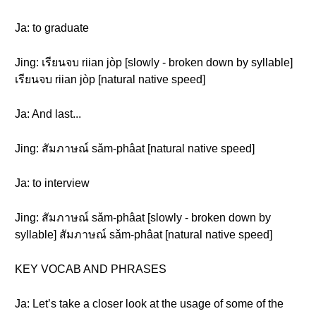
Ja: to graduate
Jing: เรียนจบ riian jòp [slowly - broken down by syllable]
เรียนจบ riian jòp [natural native speed]
Ja: And last...
Jing: สัมภาษณ์ sǎm-phâat [natural native speed]
Ja: to interview
Jing: สัมภาษณ์ sǎm-phâat [slowly - broken down by
syllable] สัมภาษณ์ sǎm-phâat [natural native speed]
KEY VOCAB AND PHRASES
Ja: Let’s take a closer look at the usage of some of the