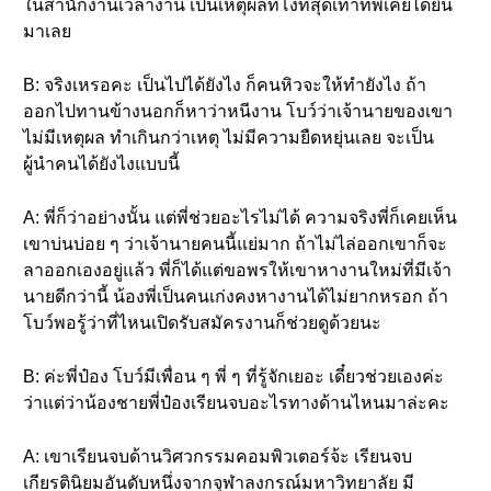
ในสำนักงานเวลางาน เป็นเหตุผลที่โง่ที่สุดเท่าที่พี่เคยได้ยิน
มาเลย
B: จริงเหรอคะ เป็นไปได้ยังไง ก็คนหิวจะให้ทำยังไง ถ้า
ออกไปทานข้างนอกก็หาว่าหนีงาน โบว์ว่าเจ้านายของเขา
ไม่มีเหตุผล ทำเกินกว่าเหตุ ไม่มีความยืดหยุ่นเลย จะเป็น
ผู้นำคนได้ยังไงแบบนี้
A: พี่ก็ว่าอย่างนั้น แต่พี่ช่วยอะไรไม่ได้ ความจริงพี่ก็เคยเห็น
เขาบ่นบ่อย ๆ ว่าเจ้านายคนนี้แย่มาก ถ้าไม่ไล่ออกเขาก็จะ
ลาออกเองอยู่แล้ว พี่ก็ได้แต่ขอพรให้เขาหางานใหม่ที่มีเจ้า
นายดีกว่านี้ น้องพี่เป็นคนเก่งคงหางานได้ไม่ยากหรอก ถ้า
โบว์พอรู้ว่าที่ไหนเปิดรับสมัครงานก็ช่วยดูด้วยนะ
B: ค่ะพี่ป๋อง โบว์มีเพื่อน ๆ พี่ ๆ ที่รู้จักเยอะ เดี๋ยวช่วยเองค่ะ
ว่าแต่ว่าน้องชายพี่ป๋องเรียนจบอะไรทางด้านไหนมาล่ะคะ
A: เขาเรียนจบด้านวิศวกรรมคอมพิวเตอร์จ้ะ เรียนจบ
เกียรตินิยมอันดับหนึ่งจากจุฬาลงกรณ์มหาวิทยาลัย มี