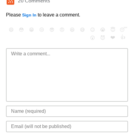
20 Comments
Please
to leave a comment.
Sign In
😄
😳
😁
😒
😎
😠
😆
😅
😉
😭
😇
😴
❤️
👍
😮
😈