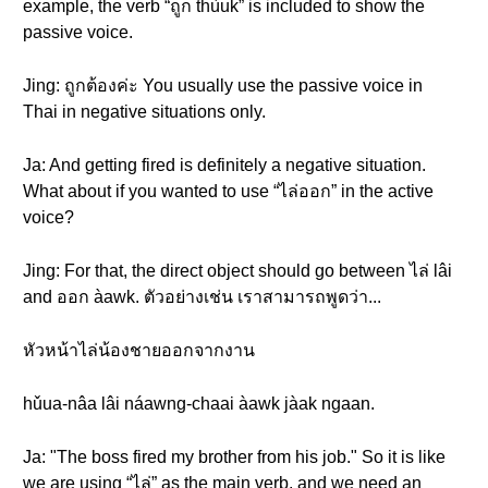
example, the verb “ถูก thùuk” is included to show the
passive voice.
Jing: ถูกต้องค่ะ You usually use the passive voice in
Thai in negative situations only.
Ja: And getting fired is definitely a negative situation.
What about if you wanted to use “ไล่ออก” in the active
voice?
Jing: For that, the direct object should go between ไล่ lâi
and ออก àawk. ตัวอย่างเช่น เราสามารถพูดว่า...
หัวหน้าไล่น้องชายออกจากงาน
hǔua-nâa lâi náawng-chaai àawk jàak ngaan.
Ja: "The boss fired my brother from his job." So it is like
we are using “ไล่” as the main verb, and we need an