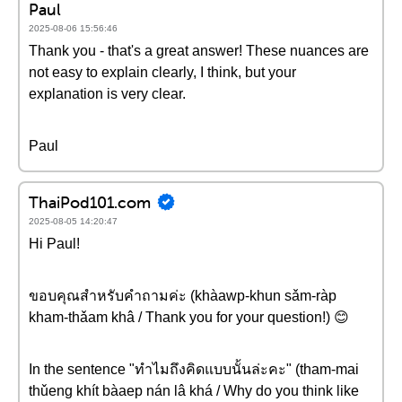
Paul
2025-08-06 15:56:46
Thank you - that's a great answer! These nuances are
not easy to explain clearly, I think, but your
explanation is very clear.
Paul
ThaiPod101.com
2025-08-05 14:20:47
Hi Paul!
ขอบคุณสำหรับคำถามค่ะ (khàawp-khun sǎm-ràp
kham-thǎam khâ / Thank you for your question!) 😊
In the sentence "ทำไมถึงคิดแบบนั้นล่ะคะ" (tham-mai
thǔeng khít bàaep nán lâ khá / Why do you think like