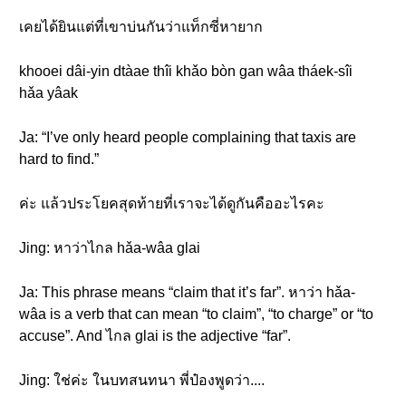
เคยได้ยินแต่ที่เขาบ่นกันว่าแท็กซี่หายาก
khooei dâi-yin dtàae thîi khǎo bòn gan wâa tháek-sîi
hǎa yâak
Ja: “I’ve only heard people complaining that taxis are
hard to find.”
ค่ะ แล้วประโยคสุดท้ายที่เราจะได้ดูกันคืออะไรคะ
Jing: หาว่าไกล hǎa-wâa glai
Ja: This phrase means “claim that it’s far”. หาว่า hǎa-
wâa is a verb that can mean “to claim”, “to charge” or “to
accuse”. And ไกล glai is the adjective “far”.
Jing: ใช่ค่ะ ในบทสนทนา พี่ป๋องพูดว่า....