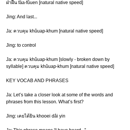
ฝ่าฝืน fàa-fǔuen [natural native speed]
Jing: And last...
Ja: ควบคุม khûuap-khum [natural native speed]
Jing: to control
Ja: ควบคุม khûuap-khum [slowly - broken down by
syllable] ควบคุม khûuap-khum [natural native speed]
KEY VOCAB AND PHRASES
Ja: Let’s take a closer look at some of the words and
phrases from this lesson. What’s first?
Jing: เคยได้ยิน khooei dâi yin