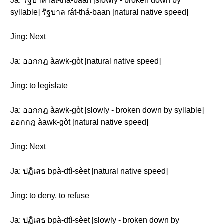
Ja: รัฐบาล rát-thá-baan [slowly - broken down by
syllable] รัฐบาล rát-thá-baan [natural native speed]
Jing: Next
Ja: ออกกฎ àawk-gòt [natural native speed]
Jing: to legislate
Ja: ออกกฎ àawk-gòt [slowly - broken down by syllable]
ออกกฎ àawk-gòt [natural native speed]
Jing: Next
Ja: ปฏิเสธ bpà-dtì-sèet [natural native speed]
Jing: to deny, to refuse
Ja: ปฏิเสธ bpà-dtì-sèet [slowly - broken down by