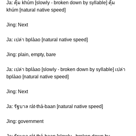
Ja: คุ้ม khúm [slowly - broken down by syllable] คุ้ม
khúm [natural native speed]
Jing: Next
Ja: เปล่า bplàao [natural native speed]
Jing: plain, empty, bare
Ja: เปล่า bplàao [slowly - broken down by syllable] เปล่า
bplàao [natural native speed]
Jing: Next
Ja: รัฐบาล rát-thá-baan [natural native speed]
Jing: government