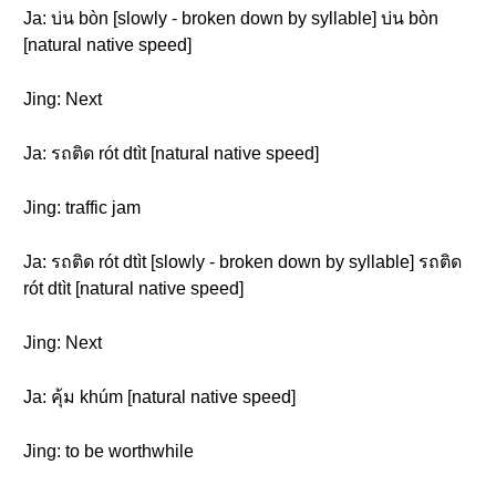
Ja: บ่น bòn [slowly - broken down by syllable] บ่น bòn
[natural native speed]
Jing: Next
Ja: รถติด rót dtìt [natural native speed]
Jing: traffic jam
Ja: รถติด rót dtìt [slowly - broken down by syllable] รถติด
rót dtìt [natural native speed]
Jing: Next
Ja: คุ้ม khúm [natural native speed]
Jing: to be worthwhile