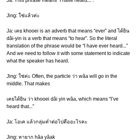
Ja: This phrase means “I have heard...”.
Jing: ใช่แล้วค่ะ
Ja: เคย khooei is an adverb that means “ever” and ได้ยิน
dâi-yin is a verb that means “to hear”. So the literal
translation of the phrase would be “I have ever heard...”
And we need to follow it with some statement to indicate
what the speaker has heard.
Jing: ใช่ค่ะ Often, the particle ว่า wâa will go in the
middle. That makes
เคยได้ยิน ว่า khooei dâi yin wâa, which means “I’ve
heard that...”
Ja: โอเค แล้วกลุ่มคำต่อไปคืออะไรคะ
Jing: หายาก hǎa yâak