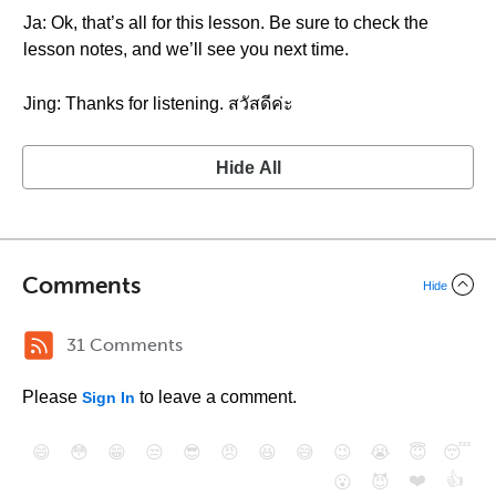
Ja: Ok, that’s all for this lesson. Be sure to check the
lesson notes, and we’ll see you next time.
Jing: Thanks for listening. สวัสดีค่ะ
Hide All
Comments
Hide
31 Comments
Please
to leave a comment.
Sign In
😄
😳
😁
😒
😎
😠
😆
😅
😉
😭
😇
😴
❤️
👍
😮
😈