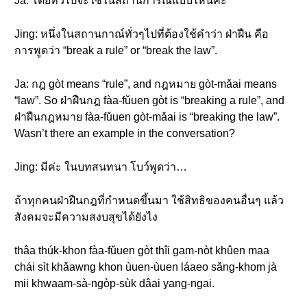
Ja: โดยทั่วไปจะใช้ในสถานการณ์แบบไหนคะ
Jing: หนึ่งในสถานกาณ์ทั่วๆไปที่ต้องใช้คำว่า ฝ่าฝืน คือ
การพูดว่า “break a rule” or “break the law”.
Ja: กฎ gòt means “rule”, and กฎหมาย gòt-mǎai means
“law”. So ฝ่าฝืนกฎ fàa-fǔuen gòt is “breaking a rule”, and
ฝ่าฝืนกฎหมาย fàa-fǔuen gòt-mǎai is “breaking the law”.
Wasn’t there an example in the conversation?
Jing: มีค่ะ ในบทสนทนา โบว์พูดว่า…
ถ้าทุกคนฝ่าฝืนกฎที่กำหนดขึ้นมา ใช้สิทธิของคนอื่นๆ แล้ว
สังคมจะมีความสงบสุขได้ยังไง
thâa thúk-khon fàa-fǔuen gòt thîi gam-nòt khûen maa
chái sìt khǎawng khon ùuen-ùuen láaeo sǎng-khom jà
mii khwaam-sà-ngòp-sùk dâai yang-ngai.