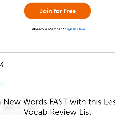
Join for Free
Already a Member?
Sign In Here
w)
 New Words FAST with this Le
Vocab Review List