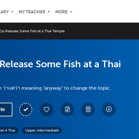
LARY
MY TEACHER
MORE
 Go Release Some Fish at a Thai Temple
 Release Some Fish at a Thai
 ว่าแต่ว่า meaning "anyway" to change the topic
te
vel 4 Thai
Upper Intermediate