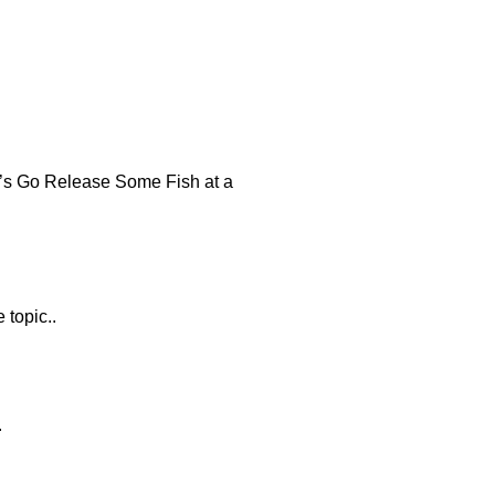
t’s Go Release Some Fish at a
 topic..
.