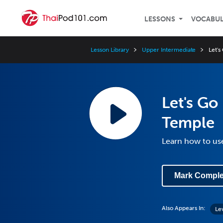
LESSONS
VOCABU
Lesson Library
Upper Intermediate
Let's
Let's Go
Temple
Learn how to use
Mark Comple
Also Appears In:
Le