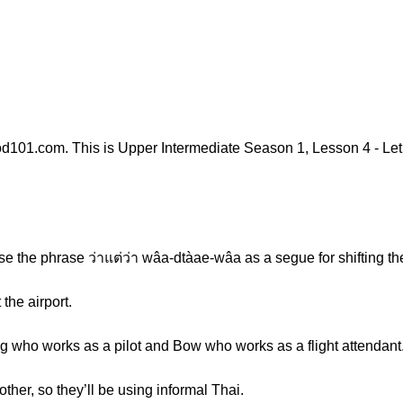
d101.com. This is Upper Intermediate Season 1, Lesson 4 - Le
use the phrase ว่าแต่ว่า wâa-dtàae-wâa as a segue for shifting the
the airport.
g who works as a pilot and Bow who works as a flight attendant
ther, so they’ll be using informal Thai.