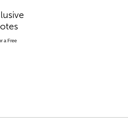
lusive
Notes
or a Free