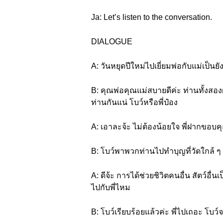
Ja: Let’s listen to the conversation.
DIALOGUE
A: วันหยุดปีใหม่ไปเยี่ยมพ่อกับแม่เป็นย
B: คุณพ่อคุณแม่สบายดีค่ะ ท่านทั้งสอ
ท่านกันแน่ โบว์หรือพี่ป๋อง
A: เอาละจ้ะ ไม่ต้องน้อยใจ พี่ฝากขอบคุ
B: โบว์พาพวกท่านไปทำบุญที่วัดใกล้ ๆ 
A: ดีจ้ะ การได้ช่วยชิวิตคนอื่น สัตว์อื่
ไปกับพี่ไหม
B: โบว์เรียบร้อยแล้วค่ะ พี่ไปเถอะ โบว์จะ