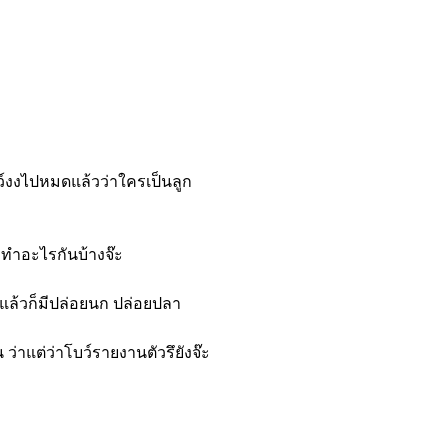
ว์งงไปหมดแล้วว่าใครเป็นลูก
น ทำอะไรกันบ้างจ๊ะ
์ แล้วก็มีปล่อยนก ปล่อยปลา
น ว่าแต่ว่าโบว์รายงานตัวรึยังจ๊ะ