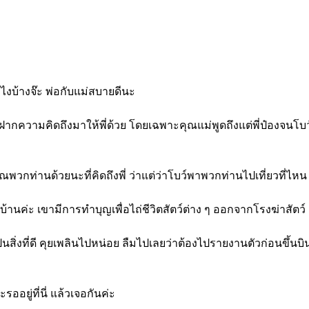
ังไงบ้างจ๊ะ พ่อกับแม่สบายดีนะ
งฝากความคิดถึงมาให้พี่ด้วย โดยเฉพาะคุณแม่พูดถึงแต่พี่ป๋องจนโบ
ณพวกท่านด้วยนะที่คิดถึงพี่ ว่าแต่ว่าโบว์พาพวกท่านไปเที่ยวที่ไห
บ้านค่ะ เขามีการทำบุญเพื่อไถ่ชีวิตสัตว์ต่าง ๆ ออกจากโรงฆ่าสัตว
นเป็นสิ่งที่ดี คุยเพลินไปหน่อย ลืมไปเลยว่าต้องไปรายงานตัวก่อนขึ้นบิ
รออยู่ที่นี่ แล้วเจอกันค่ะ