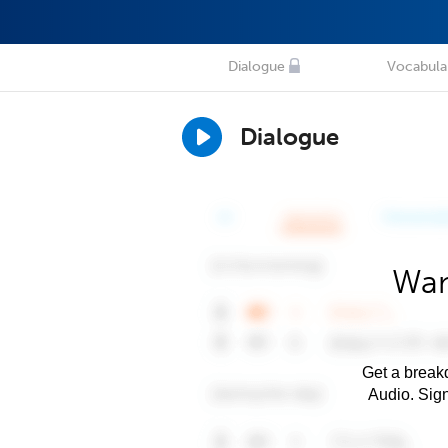
Dialogue
Vocabula
Dialogue
Wan
Get a breakd
Audio. Sig