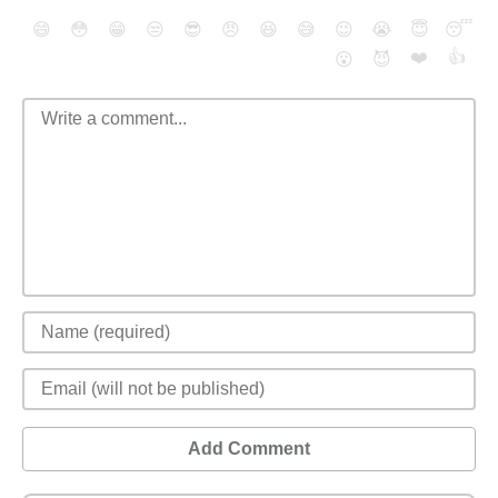
😄
😳
😁
😒
😎
😠
😆
😅
😉
😭
😇
😴
❤️
👍
😮
😈
Add Comment