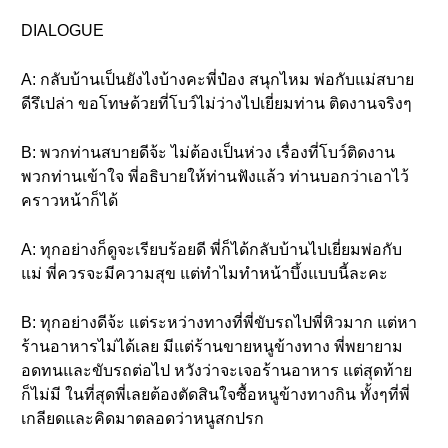
DIALOGUE
A: กลับบ้านเป็นยังไงบ้างคะพี่ป๋อง สนุกไหม พ่อกับแม่สบาย
ดีรึเปล่า ขอโทษด้วยที่โบว์ไม่ว่างไปเยี่ยมท่าน ติดงานจริงๆ
B: พวกท่านสบายดีจ้ะ ไม่ต้องเป็นห่วง เรื่องที่โบว์ติดงาน
พวกท่านเข้าใจ พี่อธิบายให้ท่านฟังแล้ว ท่านบอกว่าเอาไว้
คราวหน้าก็ได้
A: ทุกอย่างก็ดูจะเรียบร้อยดี พี่ก็ได้กลับบ้านไปเยี่ยมพ่อกับ
แม่ พี่ควรจะมีความสุข แต่ทำไมทำหน้าบึ้งแบบนี้ละคะ
B: ทุกอย่างดีจ้ะ แต่ระหว่างทางที่พี่ขับรถไปพี่หิวมาก แต่หา
ร้านอาหารไม่ได้เลย มีแต่ร้านขายหนูข้างทาง พี่พยายาม
อดทนและขับรถต่อไป หวังว่าจะเจอร้านอาหาร แต่สุดท้าย
ก็ไม่มี ในที่สุดพี่เลยต้องตัดสินใจซื้อหนูข้างทางกิน ทั้งๆที่พี่
เกลียดและคิดมาตลอดว่าหนูสกปรก