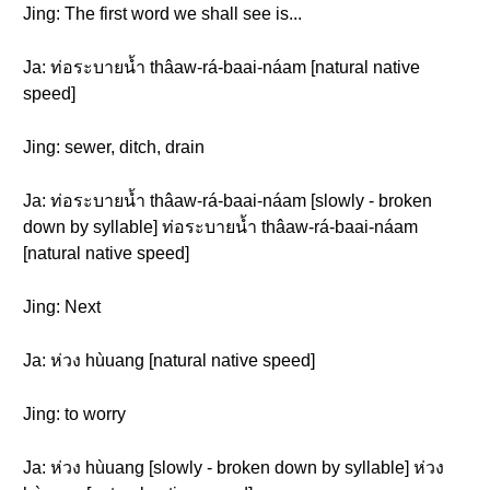
Jing: The first word we shall see is...
Ja: ท่อระบายน้ำ thâaw-rá-baai-náam [natural native
speed]
Jing: sewer, ditch, drain
Ja: ท่อระบายน้ำ thâaw-rá-baai-náam [slowly - broken
down by syllable] ท่อระบายน้ำ thâaw-rá-baai-náam
[natural native speed]
Jing: Next
Ja: ห่วง hùuang [natural native speed]
Jing: to worry
Ja: ห่วง hùuang [slowly - broken down by syllable] ห่วง