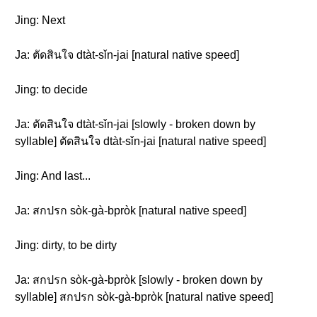
Jing: Next
Ja: ตัดสินใจ dtàt-sǐn-jai [natural native speed]
Jing: to decide
Ja: ตัดสินใจ dtàt-sǐn-jai [slowly - broken down by
syllable] ตัดสินใจ dtàt-sǐn-jai [natural native speed]
Jing: And last...
Ja: สกปรก sòk-gà-bpròk [natural native speed]
Jing: dirty, to be dirty
Ja: สกปรก sòk-gà-bpròk [slowly - broken down by
syllable] สกปรก sòk-gà-bpròk [natural native speed]