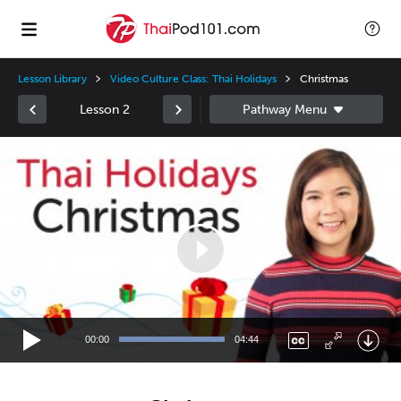
Lesson Library
Video Culture Class: Thai Holidays
Christmas
Lesson 2
Video
Player
00:00
04:44