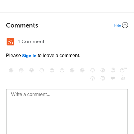
Comments
Hide
1 Comment
Please
to leave a comment.
Sign In
😄
😳
😁
😒
😎
😠
😆
😅
😉
😭
😇
😴
❤️
👍
😮
😈