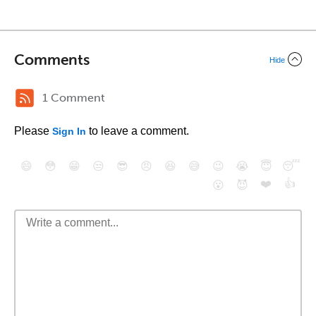
Comments
Hide
1 Comment
Please
to leave a comment.
Sign In
😄
😳
😁
😒
😎
😠
😆
😅
😉
😭
😇
😴
❤️
👍
😮
😈