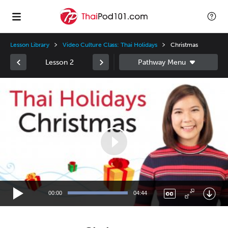
Lesson Library
Video Culture Class: Thai Holidays
Christmas
Lesson 2
Video
Player
00:00
04:44