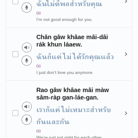
ฉันไม่ดีพอสำหรับคุณ
(s)
I’m not good enough for you.
Chǎn gâw khâae mâi-dâi
rák khun láaew.
ฉันก็แค่ไม่ได้รักคุณแล้ว
(s)
I just don't love you anymore.
Rao gâw khâae mâi màw
sǎm-ràp gan-láe-gan.
เราก็แค่ไม่เหมาะสำหรับ
กันและกัน
(s)
We're just not right for each other.