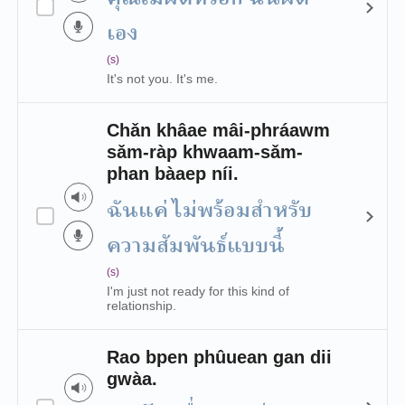
เอง
(s)
It's not you. It's me.
Chǎn khâae mâi-phráawm
sǎm-ràp khwaam-sǎm-
phan bàaep níi.
ฉันแค่ไม่พร้อมสำหรับ
ความสัมพันธ์แบบนี้
(s)
I'm just not ready for this kind of
relationship.
Rao bpen phûuean gan dii
gwàa.