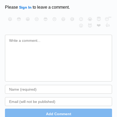
Please
to leave a comment.
Sign In
😄
😳
😁
😒
😎
😠
😆
😅
😉
😭
😇
😴
❤️
👍
😮
😈
Add Comment