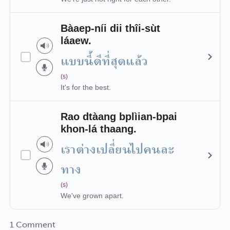
Bàaep-níi dii thîi-sùt
láaew.
แบบนี้ดีที่สุดแล้ว
(s)
It's for the best.
Rao dtàang bplìian-bpai
khon-lá thaang.
เราต่างเปลี่ยนไปคนละ
ทาง
(s)
We've grown apart.
1 Comment