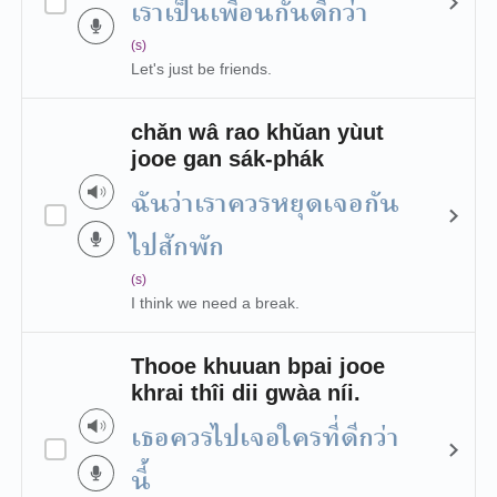
เราเป็นเพื่อนกันดีกว่า
(s)
Let's just be friends.
chǎn wâ rao khǔan yùut
jooe gan sák-phák
ฉันว่าเราควรหยุดเจอกัน
ไปสักพัก
(s)
I think we need a break.
Thooe khuuan bpai jooe
khrai thîi dii gwàa níi.
เธอควรไปเจอใครที่ดีกว่า
นี้