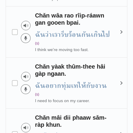
Chǎn wâa rao rîip-ráawn
gan gooen bpai.
ฉันว่าเรารีบร้อนกันเกินไป
(s)
I think we're moving too fast.
Chǎn yàak thûm-thee hâi
gàp ngaan.
ฉันอยากทุ่มเทให้กับงาน
(s)
I need to focus on my career.
Chǎn mâi dii phaaw sǎm-
ràp khun.