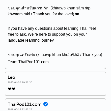
ขอบคุณสำหรับความรัก! (khàawp khun săm ràp
khwaam rák! / Thank you for the love!) ❤️
If you have any questions about learning Thai, feel
free to ask. We're here to support you on your
language learning journey.
ขอบคุณครับ/ค่ะ (khàawp khun khráp/khâ / Thank you)
Team ThaiPod101.com
Leo
2025-04-26 19:52:36
❤️❤️
ThaiPod101.com
2018-05-14 22:42:29