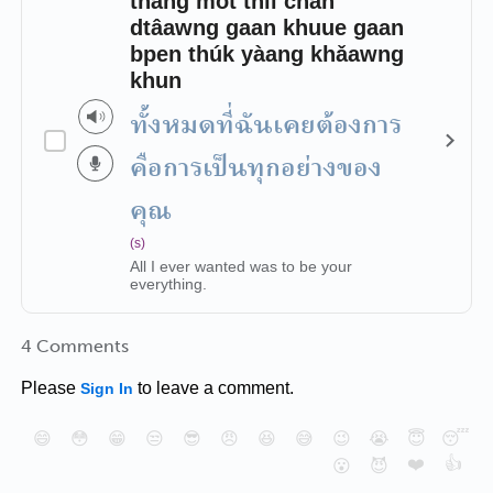
tháng mòt thîi chăn
dtâawng gaan khuue gaan
bpen thúk yàang khǎawng
khun
ทั้งหมดที่ฉันเคยต้องการ
คือการเป็นทุกอย่างของ
คุณ
(s)
All I ever wanted was to be your
everything.
4 Comments
Please
to leave a comment.
Sign In
😄
😳
😁
😒
😎
😠
😆
😅
😉
😭
😇
😴
❤️
👍
😮
😈