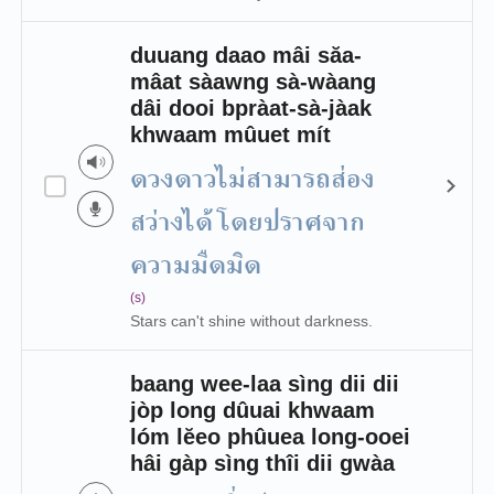
duuang daao mâi săa-
mâat sàawng sà-wàang
dâi dooi bpràat-sà-jàak
khwaam mûuet mít
ดวงดาวไม่สามารถส่อง
สว่างได้โดยปราศจาก
ความมืดมิด
(s)
Stars can't shine without darkness.
baang wee-laa sìng dii dii
jòp long dûuai khwaam
lóm lĕeo phûuea long-ooei
hâi gàp sìng thîi dii gwàa