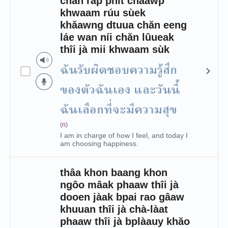
chăn ráp phìt châawp
khwaam rúu sùek
khǎawng dtuua chăn eeng
láe wan níi chăn lûueak
thîi jà mii khwaam sùk
ฉันรับผิดชอบความรู้สึก
ของตัวฉันเอง และวันนี้
ฉันเลือกที่จะมีความสุข
(n)
I am in charge of how I feel, and today I
am choosing happiness.
thâa khon baang khon
ngôo mâak phaaw thîi jà
dooen jàak bpai rao gâaw
khuuan thîi jà chà-làat
phaaw thîi jà bplàauy khăo