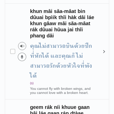
khun mâi săa-mâat bin
dûuai bpìik thîi hàk dâi láe
khun gâaw mâi săa-mâat
rák dûuai hŭua jai thîi
phang dâi
คุณไม่สามารถบินด้วยปีก
ที่หักได้ และคุณก็ไม่
สามารถรักด้วยหัวใจที่พัง
ได้
(s)
You cannot fly with broken wings, and
you cannot love with a broken heart.
geem rák níi khuue gaan
hâi láe gaan ráp dtàae