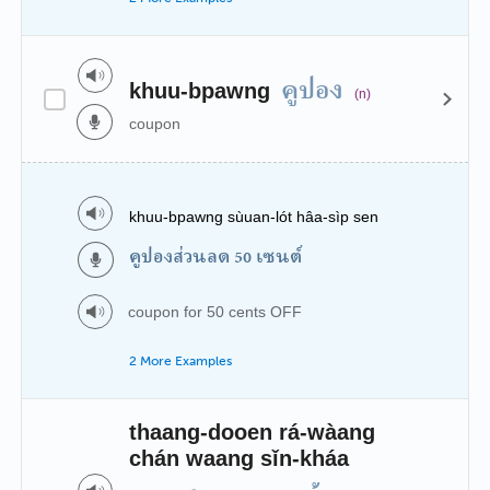
คูปอง
khuu-bpawng
(n)
coupon
khuu-bpawng sùuan-lót hâa-sìp sen
คูปองส่วนลด 50 เซนต์
coupon for 50 cents OFF
2 More Examples
thaang-dooen rá-wàang
chán waang sǐn-kháa