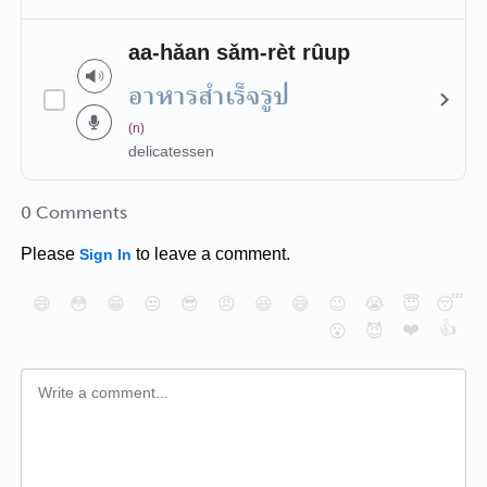
aa-hǎan sǎm-rèt rûup
อาหารสำเร็จรูป
(n)
delicatessen
0 Comments
Please
to leave a comment.
Sign In
😄
😳
😁
😒
😎
😠
😆
😅
😉
😭
😇
😴
❤️
👍
😮
😈