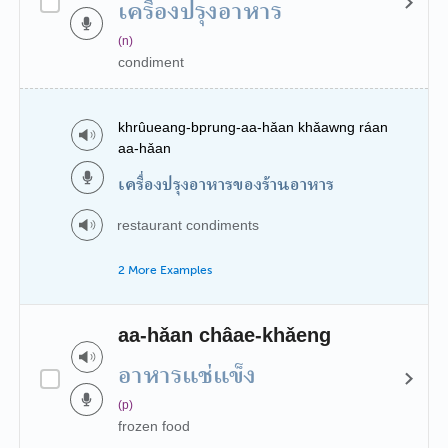
เครื่องปรุงอาหาร
(n)
condiment
khrûueang-bprung-aa-hǎan khǎawng ráan
aa-hǎan
เครื่องปรุงอาหารของร้านอาหาร
restaurant condiments
2 More Examples
aa-hǎan châae-khǎeng
อาหารแช่แข็ง
(p)
frozen food