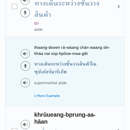
ทางเดินระหว่างชั้นวาง
สินค้า
(p)
aisle
thaang-dooen rá-wàang chán waang sǐn-
kháa nai súp-bpôoe-maa-gêt
ทางเดินระหว่างชั้นวางสินค้าใน
ซุปเปอร์มาร์เก็ต
supermarket aisle
1 More Example
khrûueang-bprung-aa-
hǎan