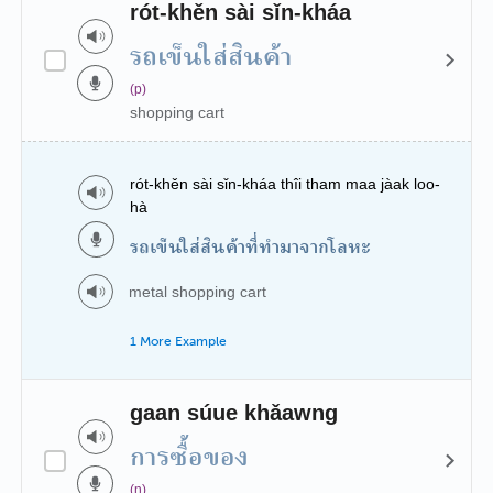
rót-khěn sài sǐn-kháa
รถเข็นใส่สินค้า
(p)
shopping cart
rót-khěn sài sǐn-kháa thîi tham maa jàak loo-
hà
รถเข็นใส่สินค้าที่ทำมาจากโลหะ
metal shopping cart
1 More Example
gaan súue khǎawng
การซื้อของ
(n)