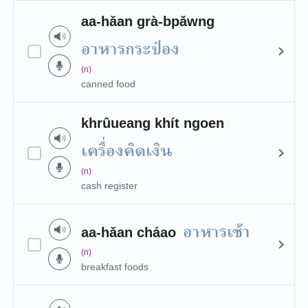
aa-hǎan grà-bpǎwng
อาหารกระป๋อง
(n)
canned food
khrûueang khít ngoen
เครื่องคิดเงิน
(n)
cash register
อาหารเช้า
aa-hǎan cháao
(n)
breakfast foods