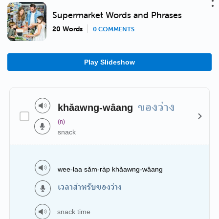
Supermarket Words and Phrases
20 Words
0 COMMENTS
Play Slideshow
ของว่าง
khǎawng-wâang
(n)
snack
wee-laa sǎm-ràp khǎawng-wâang
เวลาสำหรับของว่าง
snack time