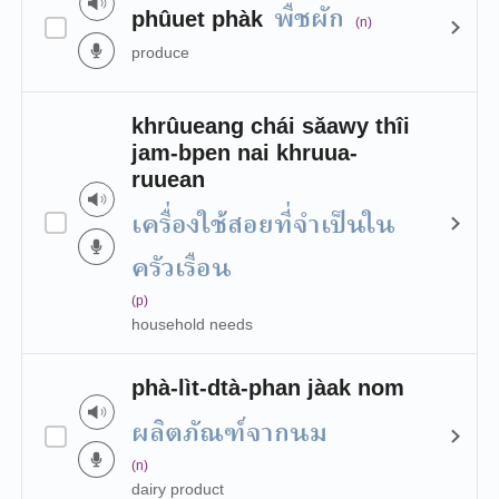
พืชผัก
phûuet phàk
(n)
produce
khrûueang chái sǎawy thîi
jam-bpen nai khruua-
ruuean
เครื่องใช้สอยที่จำเป็นใน
ครัวเรือน
(p)
household needs
phà-lìt-dtà-phan jàak nom
ผลิตภัณฑ์จากนม
(n)
dairy product