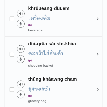
khrûueang-dùuem
เครื่องดื่ม
(n)
beverage
dtà-grâa sài sǐn-kháa
ตะกร้าใส่สินค้า
(p)
shopping basket
thǔng khǎawng cham
ถุงของชำ
(n)
grocery bag