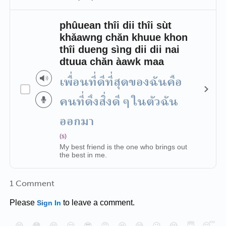
phûuean thîi dii thîi sùt
khǎawng chăn khuue khon
thîi dueng sìng dii dii nai
dtuua chăn àawk maa
เพื่อนที่ดีที่สุดของฉันคือ
คนที่ดึงสิ่งดี ๆ ในตัวฉัน
ออกมา
(s)
My best friend is the one who brings out
the best in me.
1 Comment
Please
to leave a comment.
Sign In
😄
😳
😁
😒
😎
😠
😆
😅
😉
😭
😇
😴