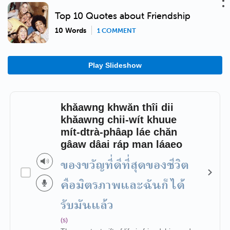
Top 10 Quotes about Friendship
10 Words
1 COMMENT
Play Slideshow
khǎawng khwăn thîi dii
khǎawng chii-wít khuue
mít-dtrà-phâap láe chăn
gâaw dâai ráp man láaeo
ของขวัญที่ดีที่สุดของชีวิต
คือมิตรภาพและฉันก็ได้
รับมันแล้ว
(s)