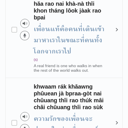
hăa rao nai khà-nà thîi
khon tháng lôok jàak rao
bpai
เพื่อนแท้คือคนที่เดินเข้า
มาหาเราในขณะที่คนทั้ง
โลกจากเราไป
(s)
A real friend is one who walks in when
the rest of the world walks out.
khwaam rák khǎawng
phûuean jà bpraa-gòt nai
chûuang thîi rao thúk mâi
châi chûuang thîi rao sùk
ความรักของเพื่อนจะ