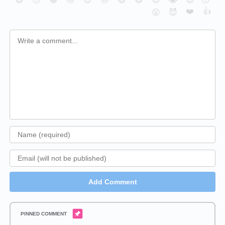
❤️
👍
😮
😈
Add Comment