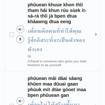
phûuean khuue khon thîi
tham hâi khun rúu sùek ìt-
sà-rà thîi jà bpen dtua
khǎawng dtua eeng
เพื่อนคือคนที่ทำให้คุณ
รู้สึกอิสระที่จะเป็นตัวของ
ตัวเอง
(s)
A friend is someone who gives you total
freedom to be yourself.
phûuean mâi dâai sâang
khûen maa dûuai gaan
phùuk mít dtàe gòoet maa
bpen phûuean gan
เพื่อนไม่ได้สร้างขึ้นมา