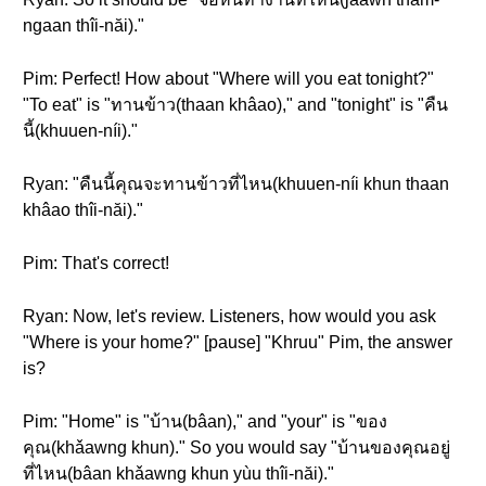
ngaan thîi-năi)."
Pim: Perfect! How about "Where will you eat tonight?"
"To eat" is "ทานข้าว(thaan khâao)," and "tonight" is "คืน
นี้(khuuen-níi)."
Ryan: "คืนนี้คุณจะทานข้าวที่ไหน(khuuen-níi khun thaan
khâao thîi-năi)."
Pim: That's correct!
Ryan: Now, let's review. Listeners, how would you ask
"Where is your home?" [pause] "Khruu" Pim, the answer
is?
Pim: "Home" is "บ้าน(bâan)," and "your" is "ของ
คุณ(khǎawng khun)." So you would say "บ้านของคุณอยู่
ที่ไหน(bâan khǎawng khun yùu thîi-năi)."