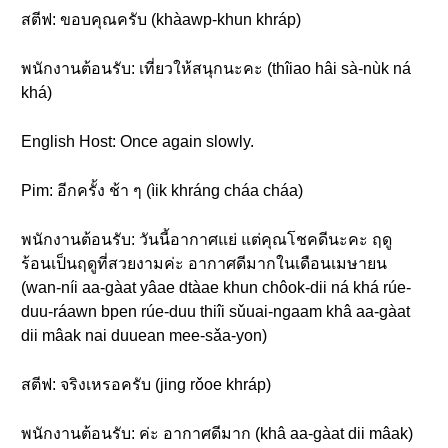
สตีฟ: ขอบคุณครับ (khàawp-khun khráp)
พนักงานต้อนรับ: เที่ยวให้สนุกนะคะ (thîiao hâi sà-nùk ná
khá)
English Host: Once again slowly.
Pim: อีกครั้ง ช้า ๆ (ìik khráng cháa cháa)
พนักงานต้อนรับ: วันนี้อากาศแย่ แต่คุณโชคดีนะคะ ฤดู
ร้อนเป็นฤดูที่สวยงามค่ะ อากาศดีมากในเดือนเมษายน
(wan-níi aa-gàat yâae dtàae khun chôok-dii ná khá rúe-
duu-ráawn bpen rúe-duu thiîi sǔuai-ngaam khâ aa-gàat
dii mâak nai duuean mee-sǎa-yon)
สตีฟ: จริงเหรอครับ (jing rǒoe khráp)
พนักงานต้อนรับ: ค่ะ อากาศดีมาก (khâ aa-gàat dii mâak)