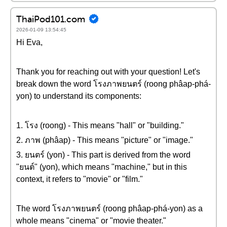
ThaiPod101.com
2026-01-09 13:54:45
Hi Eva,
Thank you for reaching out with your question! Let's
break down the word โรงภาพยนตร์ (roong phâap-phá-
yon) to understand its components:
1. โรง (roong) - This means "hall" or "building."
2. ภาพ (phâap) - This means "picture" or "image."
3. ยนตร์ (yon) - This part is derived from the word
"ยนต์" (yon), which means "machine," but in this
context, it refers to "movie" or "film."
The word โรงภาพยนตร์ (roong phâap-phá-yon) as a
whole means "cinema" or "movie theater."