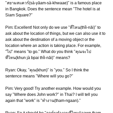
"สยามสแควร์(sà-yăam-sà-khwaae)" is a famous place
in Bangkok. Does the sentence mean "The hotel is at
Siam Square?"
Pim: Excellent! Not only do we use "ที่ไหน(thîi-năi)" to
ask about the location of things, but we can also use it to
ask about the destination of a moving object or the
location where an action is taking place. For example,
"ไป" means "to go." What do you think "คุณจะไป
ที่ไหน(khun jà bpai thîi-năi)" means?
Ryan: Okay, "คุณ(khun)" is "you." So I think the
sentence means "Where will you go?"
Pim: Very good! Try another example. How would you
say "Where does John work?" in Thai? I will tell you
again that "work" is "ทำงาน(tham-ngaan)."
Ryan: So it should be "จอห์นทำงานที่ไหน(jaawn tham-