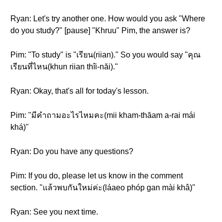
Ryan: Let's try another one. How would you ask "Where
do you study?" [pause] "Khruu" Pim, the answer is?
Pim: "To study" is "เรียน(riian)." So you would say "คุณ
เรียนที่ไหน(khun riian thîi-năi)."
Ryan: Okay, that's all for today's lesson.
Pim: "มีคำถามอะไรไหมคะ(mii kham-thăam a-rai mái
khá)"
Ryan: Do you have any questions?
Pim: If you do, please let us know in the comment
section. "แล้วพบกันใหม่ค่ะ(láaeo phóp gan mài khâ)"
Ryan: See you next time.