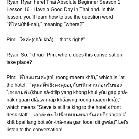
Ryan: Ryan here! Thai Absolute Beginner Season 1,
Lesson 16 - Have a Good Day in Thailand. In this
lesson, you'll learn how to use the question word
"ที่ไหน(thîi-nai)," meaning "where?"
Pim: "ใช่ค่ะ(châi khâ)," "that's right!"
Ryan: So, "khruu" Pim, where does this conversation
take place?
Pim: "ที่โรงแรมค่ะ(thîi roong-raaem khâ)," which is "at
the hotel." "คุณสตีฟยังคงคุยอยู่กับพนักงานต้อนรับของ
โรงแรมค่ะ(khun sà-dtíip yang khong khui yùu gàp phá-
nák ngaan dtâawn-ráp khǎawng roong-raaem khâ),"
which means "Steve is still talking to the hotel's front
desk staff." "เอาล่ะค่ะ ไปฟังบทสนทนากันเลยดีกว่า(ao lâ
khâ bpai fang bòt sŏn-thá-naa gan looei dii gwàa)" Let's
listen to the conversation!