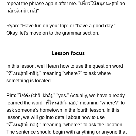
repeat the phrase again after me. "เที่ยวให้สนุกนะ(thîiao
hâi sà-nùk ná)"
Ryan: "Have fun on your trip" or "have a good day."
Okay, let's move on to the grammar section.
Lesson focus
In this lesson, we'll learn how to use the question word
"ที่ไหน(thîi-năi)," meaning "where?" to ask where
something is located.
Pim: "ใช่ค่ะ(châi khâ)," "yes." Actually, we have already
learned the word "ที่ไหน(thîi-năi)," meaning "where?" to
ask someone's hometown in the fourth lesson. In this
lesson, we will go into detail about how to use
"ที่ไหน(thîi-năi)," meaning "where?" to ask the location.
The sentence should begin with anything or anyone that