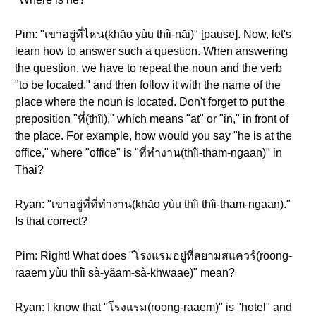
Pim: "เขาอยู่ที่ไหน(khăo yùu thîi-năi)" [pause]. Now, let's
learn how to answer such a question. When answering
the question, we have to repeat the noun and the verb
"to be located," and then follow it with the name of the
place where the noun is located. Don't forget to put the
preposition "ที่(thîi)," which means "at" or "in," in front of
the place. For example, how would you say "he is at the
office," where "office" is "ที่ทำงาน(thîi-tham-ngaan)" in
Thai?
Ryan: "เขาอยู่ที่ที่ทำงาน(khăo yùu thîi thîi-tham-ngaan)."
Is that correct?
Pim: Right! What does "โรงแรมอยู่ที่สยามสแควร์(roong-
raaem yùu thîi sà-yăam-sà-khwaae)" mean?
Ryan: I know that "โรงแรม(roong-raaem)" is "hotel" and