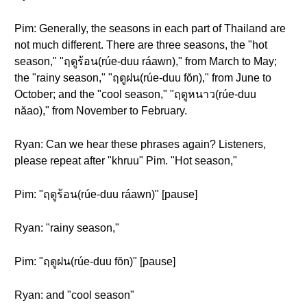
Pim: Generally, the seasons in each part of Thailand are
not much different. There are three seasons, the "hot
season," "ฤดูร้อน(rúe-duu ráawn)," from March to May;
the "rainy season," "ฤดูฝน(rúe-duu fŏn)," from June to
October; and the "cool season," "ฤดูหนาว(rúe-duu
năao)," from November to February.
Ryan: Can we hear these phrases again? Listeners,
please repeat after "khruu" Pim. "Hot season,"
Pim: "ฤดูร้อน(rúe-duu ráawn)" [pause]
Ryan: "rainy season,"
Pim: "ฤดูฝน(rúe-duu fŏn)" [pause]
Ryan: and "cool season"