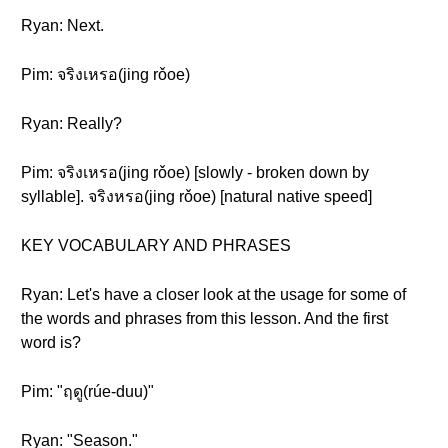
Ryan: Next.
Pim: จริงเหรอ(jing rǒoe)
Ryan: Really?
Pim: จริงเหรอ(jing rǒoe) [slowly - broken down by
syllable]. จริงหรอ(jing rǒoe) [natural native speed]
KEY VOCABULARY AND PHRASES
Ryan: Let's have a closer look at the usage for some of
the words and phrases from this lesson. And the first
word is?
Pim: "ฤดู(rúe-duu)"
Ryan: "Season."