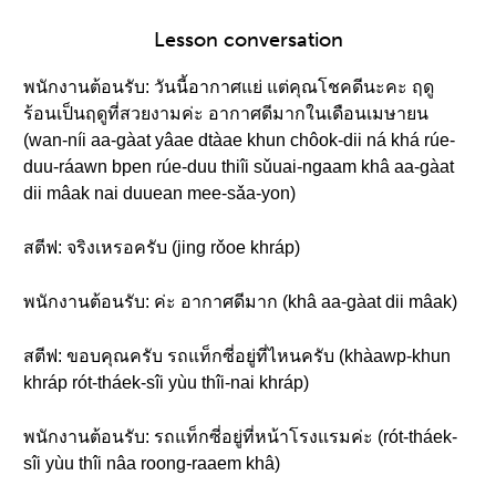
Lesson conversation
พนักงานต้อนรับ: วันนี้อากาศแย่ แต่คุณโชคดีนะคะ ฤดู
ร้อนเป็นฤดูที่สวยงามค่ะ อากาศดีมากในเดือนเมษายน
(wan-níi aa-gàat yâae dtàae khun chôok-dii ná khá rúe-
duu-ráawn bpen rúe-duu thiîi sǔuai-ngaam khâ aa-gàat
dii mâak nai duuean mee-sǎa-yon)
สตีฟ: จริงเหรอครับ (jing rǒoe khráp)
พนักงานต้อนรับ: ค่ะ อากาศดีมาก (khâ aa-gàat dii mâak)
สตีฟ: ขอบคุณครับ รถแท็กซี่อยู่ที่ไหนครับ (khàawp-khun
khráp rót-tháek-sîi yùu thîi-nai khráp)
พนักงานต้อนรับ: รถแท็กซี่อยู่ที่หน้าโรงแรมค่ะ (rót-tháek-
sîi yùu thîi nâa roong-raaem khâ)