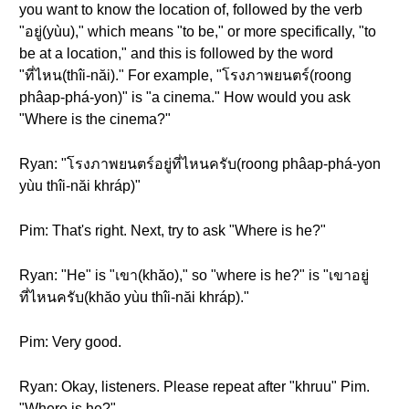
you want to know the location of, followed by the verb
"อยู่(yùu)," which means "to be," or more specifically, "to
be at a location," and this is followed by the word
"ที่ไหน(thîi-năi)." For example, "โรงภาพยนตร์(roong
phâap-phá-yon)" is "a cinema." How would you ask
"Where is the cinema?"
Ryan: "โรงภาพยนตร์อยู่ที่ไหนครับ(roong phâap-phá-yon
yùu thîi-năi khráp)"
Pim: That's right. Next, try to ask "Where is he?"
Ryan: "He" is "เขา(khăo)," so "where is he?" is "เขาอยู่
ที่ไหนครับ(khăo yùu thîi-năi khráp)."
Pim: Very good.
Ryan: Okay, listeners. Please repeat after "khruu" Pim.
"Where is he?"