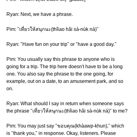
Ryan: Next, we have a phrase.
Pim: "เที่ยวให้สนุกนะ(thîiao hâi sà-nùk ná)"
Ryan: "Have fun on your trip" or "have a good day."
Pim: You usually say this phrase to anyone who is
going for a trip. The trip here doesn't have to be a long
one. You also say the phrase to the one going, for
example, out on a date, to an amusement park, and so
on.
Ryan: What should I say in return when someone says
the phrase "เที่ยวให้สนุกนะ(thîiao hâi sà-nùk ná)" to me?
Pim: You may just say "ขอบคุณ(khàawp-khun)," which
is "thank you," in response. Okay, listeners. Please