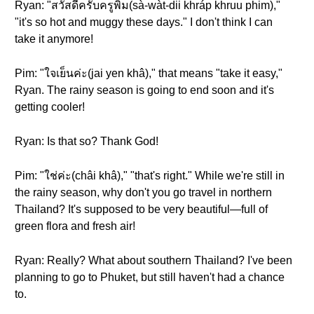
Ryan: "สวัสดีครับครูพิม(sà-wàt-dii khráp khruu phim),"
"it's so hot and muggy these days." I don't think I can
take it anymore!
Pim: "ใจเย็นค่ะ(jai yen khâ)," that means "take it easy,"
Ryan. The rainy season is going to end soon and it's
getting cooler!
Ryan: Is that so? Thank God!
Pim: "ใช่ค่ะ(châi khâ)," "that's right." While we're still in
the rainy season, why don't you go travel in northern
Thailand? It's supposed to be very beautiful—full of
green flora and fresh air!
Ryan: Really? What about southern Thailand? I've been
planning to go to Phuket, but still haven't had a chance
to.