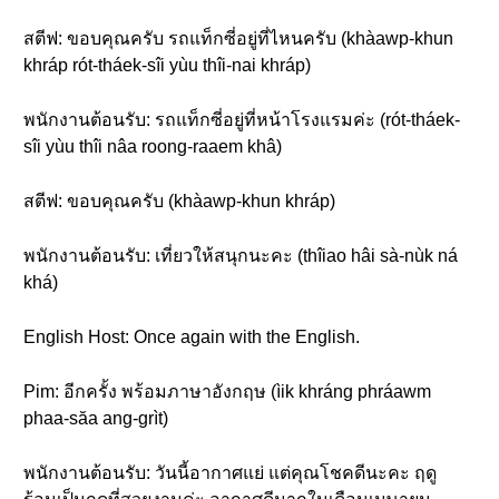
สตีฟ: ขอบคุณครับ รถแท็กซี่อยู่ที่ไหนครับ (khàawp-khun
khráp rót-tháek-sîi yùu thîi-nai khráp)
พนักงานต้อนรับ: รถแท็กซี่อยู่ที่หน้าโรงแรมค่ะ (rót-tháek-
sîi yùu thîi nâa roong-raaem khâ)
สตีฟ: ขอบคุณครับ (khàawp-khun khráp)
พนักงานต้อนรับ: เที่ยวให้สนุกนะคะ (thîiao hâi sà-nùk ná
khá)
English Host: Once again with the English.
Pim: อีกครั้ง พร้อมภาษาอังกฤษ (ìik khráng phráawm
phaa-săa ang-grìt)
พนักงานต้อนรับ: วันนี้อากาศแย่ แต่คุณโชคดีนะคะ ฤดู