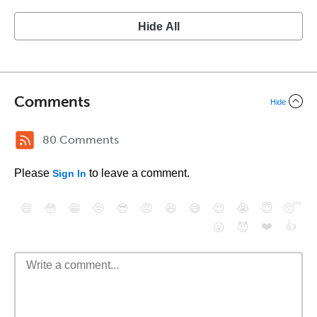
Hide All
Comments
Hide
80 Comments
Please
to leave a comment.
Sign In
😄
😳
😁
😒
😎
😠
😆
😅
😉
😭
😇
😴
❤️
👍
😮
😈