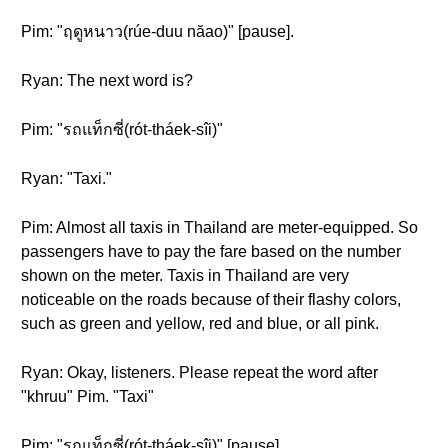
Pim: "ฤดูหนาว(rúe-duu năao)" [pause].
Ryan: The next word is?
Pim: "รถแท็กซี่(rót-tháek-sîi)"
Ryan: "Taxi."
Pim: Almost all taxis in Thailand are meter-equipped. So
passengers have to pay the fare based on the number
shown on the meter. Taxis in Thailand are very
noticeable on the roads because of their flashy colors,
such as green and yellow, red and blue, or all pink.
Ryan: Okay, listeners. Please repeat the word after
"khruu" Pim. "Taxi"
Pim: "รถแท็กซี่(rót-tháek-sîi)" [pause]