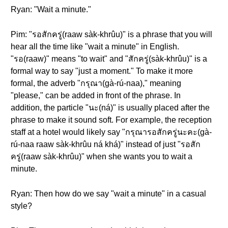
Ryan: "Wait a minute."
Pim: "รอสักครู่(raaw sàk-khrûu)" is a phrase that you will
hear all the time like "wait a minute" in English.
"รอ(raaw)" means "to wait" and "สักครู่(sàk-khrûu)" is a
formal way to say "just a moment." To make it more
formal, the adverb "กรุณา(gà-rú-naa)," meaning
"please," can be added in front of the phrase. In
addition, the particle "นะ(ná)" is usually placed after the
phrase to make it sound soft. For example, the reception
staff at a hotel would likely say "กรุณารอสักครู่นะคะ(gà-
rú-naa raaw sàk-khrûu ná khá)" instead of just "รอสัก
ครู่(raaw sàk-khrûu)" when she wants you to wait a
minute.
Ryan: Then how do we say "wait a minute" in a casual
style?