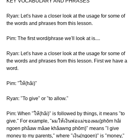
KEY VOCABULARY AND PHRASES
Ryan: Let's have a closer look at the usage for some of
the words and phrases from this lesson.
Pim: The first word/phrase we'll look at is....
Ryan: Let's have a closer look at the usage for some of
the words and phrases from this lesson. First we have a
word.
Pim: "ให้(hâi)"
Ryan: "To give" or "to allow."
Pim: When "ให้(hâi)" is followed by things, it means "to
give." For example, "ผมให้เงินพ่อแม่ของผม(phŏm hâi
ngoen phâaw mâae khǎawng phŏm)" means "I give
money to my parents," where "เงิน(ngoen)" is "money,"