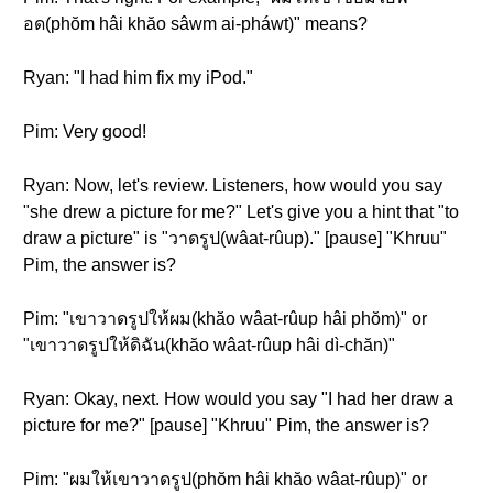
อด(phŏm hâi khăo sâwm ai-pháwt)" means?
Ryan: "I had him fix my iPod."
Pim: Very good!
Ryan: Now, let's review. Listeners, how would you say
"she drew a picture for me?" Let's give you a hint that "to
draw a picture" is "วาดรูป(wâat-rûup)." [pause] "Khruu"
Pim, the answer is?
Pim: "เขาวาดรูปให้ผม(khăo wâat-rûup hâi phŏm)" or
"เขาวาดรูปให้ดิฉัน(khăo wâat-rûup hâi dì-chăn)"
Ryan: Okay, next. How would you say "I had her draw a
picture for me?" [pause] "Khruu" Pim, the answer is?
Pim: "ผมให้เขาวาดรูป(phŏm hâi khăo wâat-rûup)" or