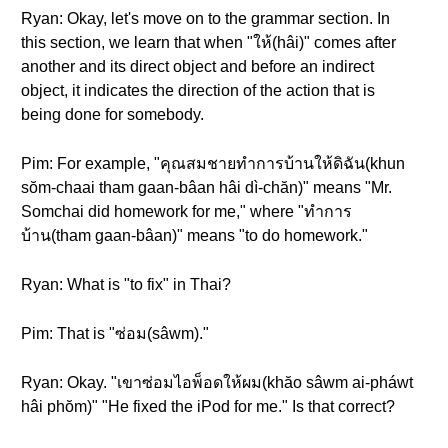
Ryan: Okay, let's move on to the grammar section. In
this section, we learn that when "ให้(hâi)" comes after
another and its direct object and before an indirect
object, it indicates the direction of the action that is
being done for somebody.
Pim: For example, "คุณสมชายทำการบ้านให้ดิฉัน(khun
sŏm-chaai tham gaan-bâan hâi dì-chăn)" means "Mr.
Somchai did homework for me," where "ทำการ
บ้าน(tham gaan-bâan)" means "to do homework."
Ryan: What is "to fix" in Thai?
Pim: That is "ซ่อม(sâwm)."
Ryan: Okay. "เขาซ่อมไอพ็อดให้ผม(khăo sâwm ai-pháwt
hâi phŏm)" "He fixed the iPod for me." Is that correct?