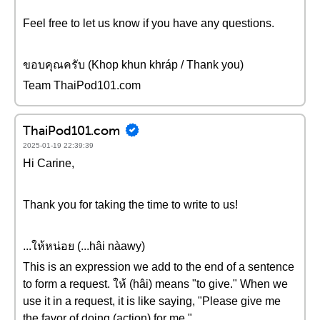
Feel free to let us know if you have any questions.
ขอบคุณครับ (Khop khun khráp / Thank you)
Team ThaiPod101.com
ThaiPod101.com
2025-01-19 22:39:39
Hi Carine,
Thank you for taking the time to write to us!
...ให้หน่อย (...hâi nàawy)
This is an expression we add to the end of a sentence
to form a request. ให้ (hâi) means "to give." When we
use it in a request, it is like saying, "Please give me
the favor of doing (action) for me."