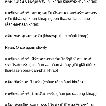
สตีฟ: นี่ครับ ขอบคุณครับ (nîi khráp khàawp-khun khráp)
คนขับรถแท็กซี่: ขอบคุณครับ เงินทอน และชื่อร้านอาหาร
ครับ (khàawp-khun khráp ngoen-thaawn láe chûue
ráan-aa-hǎan khráp)
สตีฟ: ขอบคุณมากครับ (khàawp-khun mâak khráp)
Ryan: Once again slowly.
คนขับรถแท็กซี่: มีร้านอาหารอร่อยใกล้ๆตึกไทยแลนด์
ประกันภัยครับ (mii ráan-aa-hǎan à-ràuy glâi-glâi dtùek
thai-laaen bprà-gan-phai khráp)
สตีฟ: ชื่อร้านอะไรครับ (chûue ráan à-rai khráp)
คนขับรถแท็กซี่: ร้านเจ๊แดงครับ (ráan jée daaeng khráp)
สตีฟ: ช่วยเขียนลงกระดาษให้หน่อยได้ไหมครับ (chûuai