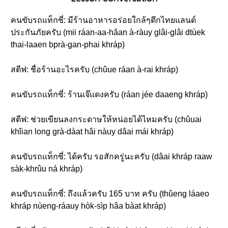
คนขับรถแท็กซี่: มีร้านอาหารอร่อยใกล้ๆตึกไทยแลนด์
ประกันภัยครับ (mii ráan-aa-hǎan à-ràuy glâi-glâi dtùek
thai-laaen bprà-gan-phai khráp)
สตีฟ: ชื่อร้านอะไรครับ (chûue ráan à-rai khráp)
คนขับรถแท็กซี่: ร้านเจ๊แดงครับ (ráan jée daaeng khráp)
สตีฟ: ช่วยเขียนลงกระดาษให้หน่อยได้ไหมครับ (chûuai
khǐian long grà-dàat hâi nàuy dâai mái khráp)
คนขับรถแท็กซี่: ได้ครับ รอสักครู่นะครับ (dâai khráp raaw
sàk-khrûu ná khráp)
คนขับรถแท็กซี่: ถึงแล้วครับ 165 บาท ครับ (thǔeng láaeo
khráp nùeng-ráauy hòk-sìp hâa bàat khráp)