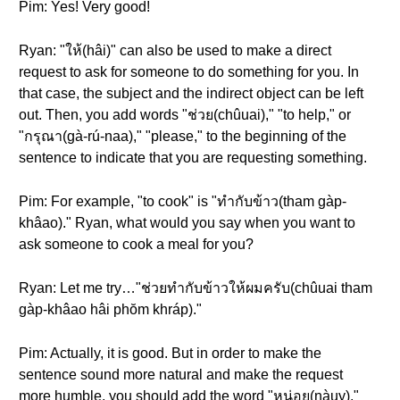
Pim: Yes! Very good!
Ryan: "ให้(hâi)" can also be used to make a direct
request to ask for someone to do something for you. In
that case, the subject and the indirect object can be left
out. Then, you add words "ช่วย(chûuai)," "to help," or
"กรุณา(gà-rú-naa)," "please," to the beginning of the
sentence to indicate that you are requesting something.
Pim: For example, "to cook" is "ทำกับข้าว(tham gàp-
khâao)." Ryan, what would you say when you want to
ask someone to cook a meal for you?
Ryan: Let me try…"ช่วยทำกับข้าวให้ผมครับ(chûuai tham
gàp-khâao hâi phŏm khráp)."
Pim: Actually, it is good. But in order to make the
sentence sound more natural and make the request
more humble, you should add the word "หน่อย(nàuy),"