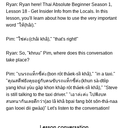
Ryan: Ryan here! Thai Absolute Beginner Season 1,
Lesson 18 - Get Insider Info from the Locals. In this
lesson, you'll learn about how to use the very important
word "ให้(hâi)."
Pim: "ใช่ค่ะ(châi khâ)," "that's right!"
Ryan: So, "khruu" Pim, where does this conversation
take place?
Pim: "บนรถแท็กซี่ค่ะ(bon rót tháek-sîi khâ)," "in a taxi."
"คุณสตีฟยังคุยอยู่กับคนขับรถแท็กซี่ค่ะ(khun sà-dtíip
yang khui yùu gàp khon khàp rót tháek-sîi khâ)," "Steve
is still talking to the taxi driver." "เอาล่ะค่ะ ไปฟังบท
สนทนากันเลยดีกว่า(ao lâ khâ bpai fang bòt sŏn-thá-naa
gan looei dii gwàa)" Let's listen to the conversation!
Lesson conversation