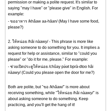
permission or making a polite request. It's similar to
saying "may I have" or "please give" in English. For
example:
- ขออาหาร /khǎaw aa-hăan/ (May I have some food,
please?)
2. ให้หน่อย /hâi nàawy/ - This phrase is more like
asking someone to do something for you. It implies a
request for help or assistance, similar to "could you
please" or "do it for me, please." For example:
- ช่วยเปิดประตูให้หน่อย /chûay pə̀ət bprà-dtoo hâi
nàawy/ (Could you please open the door for me?)
Both are polite, but "ขอ /khǎaw/" is more about
receiving something, while "ให้หน่อย /hâi nàawy/" is
about asking someone to do something. Keep
practicing, and you'll get the hang of it!