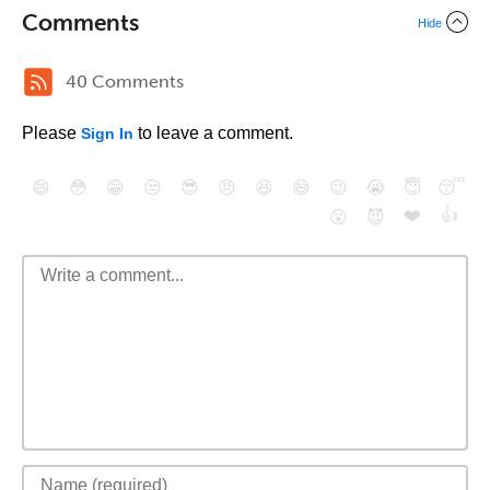
Comments
Hide
40 Comments
Please
to leave a comment.
Sign In
😄
😳
😁
😒
😎
😠
😆
😅
😉
😭
😇
😴
❤️
👍
😮
😈