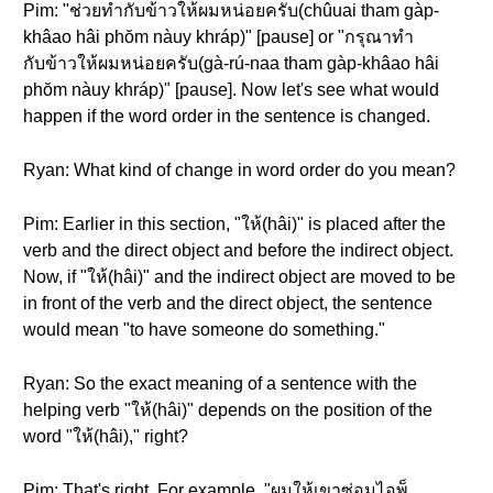
Pim: "ช่วยทำกับข้าวให้ผมหน่อยครับ(chûuai tham gàp-
khâao hâi phŏm nàuy khráp)" [pause] or "กรุณาทำ
กับข้าวให้ผมหน่อยครับ(gà-rú-naa tham gàp-khâao hâi
phŏm nàuy khráp)" [pause]. Now let's see what would
happen if the word order in the sentence is changed.
Ryan: What kind of change in word order do you mean?
Pim: Earlier in this section, "ให้(hâi)" is placed after the
verb and the direct object and before the indirect object.
Now, if "ให้(hâi)" and the indirect object are moved to be
in front of the verb and the direct object, the sentence
would mean "to have someone do something."
Ryan: So the exact meaning of a sentence with the
helping verb "ให้(hâi)" depends on the position of the
word "ให้(hâi)," right?
Pim: That's right. For example, "ผมให้เขาซ่อมไอพ็