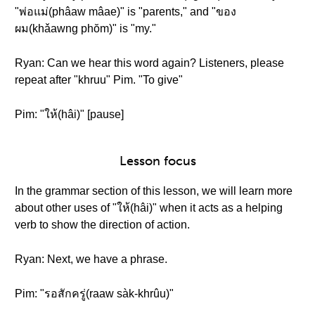
"พ่อแม่(phâaw mâae)" is "parents," and "ของ
ผม(khǎawng phŏm)" is "my."
Ryan: Can we hear this word again? Listeners, please
repeat after "khruu" Pim. "To give"
Pim: "ให้(hâi)" [pause]
Lesson focus
In the grammar section of this lesson, we will learn more
about other uses of "ให้(hâi)" when it acts as a helping
verb to show the direction of action.
Ryan: Next, we have a phrase.
Pim: "รอสักครู่(raaw sàk-khrûu)"