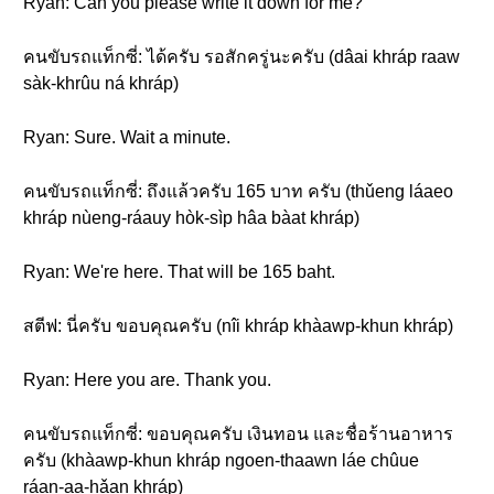
Ryan: Can you please write it down for me?
คนขับรถแท็กซี่: ได้ครับ รอสักครู่นะครับ (dâai khráp raaw
sàk-khrûu ná khráp)
Ryan: Sure. Wait a minute.
คนขับรถแท็กซี่: ถึงแล้วครับ 165 บาท ครับ (thǔeng láaeo
khráp nùeng-ráauy hòk-sìp hâa bàat khráp)
Ryan: We're here. That will be 165 baht.
สตีฟ: นี่ครับ ขอบคุณครับ (nîi khráp khàawp-khun khráp)
Ryan: Here you are. Thank you.
คนขับรถแท็กซี่: ขอบคุณครับ เงินทอน และชื่อร้านอาหาร
ครับ (khàawp-khun khráp ngoen-thaawn láe chûue
ráan-aa-hǎan khráp)