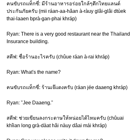
คนขับรถแท็กซี่: มีร้านอาหารอร่อยใกล้ๆตึกไทยแลนด์
ประกันภัยครับ (mii ráan-aa-hǎan à-ràuy glâi-glâi dtùek
thai-laaen bprà-gan-phai khráp)
Ryan: There is a very good restaurant near the Thailand
Insurance building.
สตีฟ: ชื่อร้านอะไรครับ (chûue ráan à-rai khráp)
Ryan: What's the name?
คนขับรถแท็กซี่: ร้านเจ๊แดงครับ (ráan jée daaeng khráp)
Ryan: "Jee Daaeng."
สตีฟ: ช่วยเขียนลงกระดาษให้หน่อยได้ไหมครับ (chûuai
khîian long grà-dàat hâi nàuy dâai mái khráp)