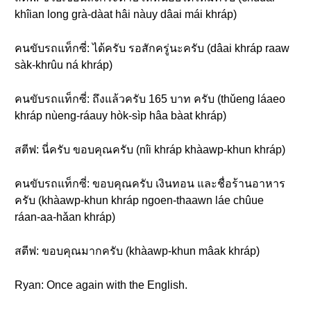
khîian long grà-dàat hâi nàuy dâai mái khráp)
คนขับรถแท็กซี่: ได้ครับ รอสักครู่นะครับ (dâai khráp raaw
sàk-khrûu ná khráp)
คนขับรถแท็กซี่: ถึงแล้วครับ 165 บาท ครับ (thǔeng láaeo
khráp nùeng-ráauy hòk-sìp hâa bàat khráp)
สตีฟ: นี่ครับ ขอบคุณครับ (nîi khráp khàawp-khun khráp)
คนขับรถแท็กซี่: ขอบคุณครับ เงินทอน และชื่อร้านอาหาร
ครับ (khàawp-khun khráp ngoen-thaawn láe chûue
ráan-aa-hǎan khráp)
สตีฟ: ขอบคุณมากครับ (khàawp-khun mâak khráp)
Ryan: Once again with the English.