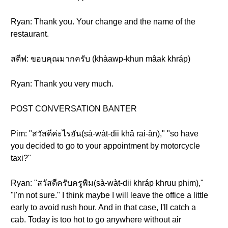
Ryan: Thank you. Your change and the name of the
restaurant.
สตีฟ: ขอบคุณมากครับ (khàawp-khun mâak khráp)
Ryan: Thank you very much.
POST CONVERSATION BANTER
Pim: "สวัสดีค่ะไรอัน(sà-wàt-dii khâ rai-ân)," "so have
you decided to go to your appointment by motorcycle
taxi?"
Ryan: "สวัสดีครับครูพิม(sà-wàt-dii khráp khruu phim),"
"I'm not sure." I think maybe I will leave the office a little
early to avoid rush hour. And in that case, I'll catch a
cab. Today is too hot to go anywhere without air