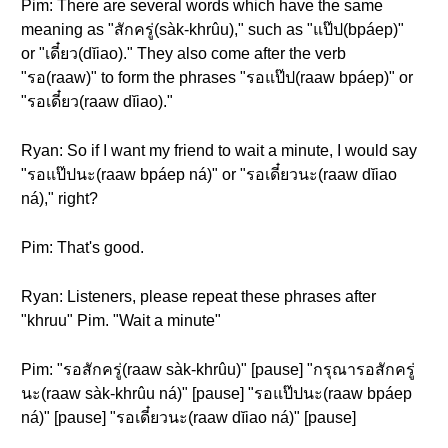
Pim: There are several words which have the same
meaning as "สักครู่(sàk-khrûu)," such as "แป๊ป(bpáep)"
or "เดี๋ยว(dĭiao)." They also come after the verb
"รอ(raaw)" to form the phrases "รอแป๊ป(raaw bpáep)" or
"รอเดี๋ยว(raaw dĭiao)."
Ryan: So if I want my friend to wait a minute, I would say
"รอแป๊ปนะ(raaw bpáep ná)" or "รอเดี๋ยวนะ(raaw dĭiao
ná)," right?
Pim: That's good.
Ryan: Listeners, please repeat these phrases after
"khruu" Pim. "Wait a minute"
Pim: "รอสักครู่(raaw sàk-khrûu)" [pause] "กรุณารอสักครู่
นะ(raaw sàk-khrûu ná)" [pause] "รอแป๊ปนะ(raaw bpáep
ná)" [pause] "รอเดี๋ยวนะ(raaw dĭiao ná)" [pause]