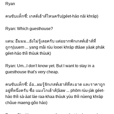
Ryan
คนขับแท็กซี่: เกสต์เฮ้าส์ไหนครับ(géet-háo năi khráp)
Ryan: Which guesthouse?
แดน: อืมมม...ยังไม่รู้เลยครับ แต่อยากพักเกสต์เฮ้าส์ที่
ถูกๆ(uuem ... yang mâi rúu looei khráp dtàae yàak phák
géet-háo thîi thùuk thùuk)
Ryan: Um...I don't know yet. But I want to stay in a
guesthouse that's very cheap.
คนขับแท็กซี่: อ้อ...ผมรู้จักเกสต์เฮาส์ที่สะอาด และราคาถูก
อยู่ที่หนึ่งครับ ชื่อ แมงโกเฮ้าส์(âaw ... phŏm rúu-jàk géet-
háo thîi sà-àat láe raa-khaa thùuk yùu thîi nùeng khráp
chûue maeng-gôo háo)