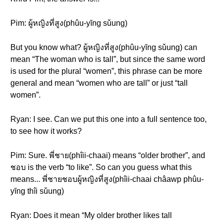
Pim: ผู้หญิงที่สูง(phûu-yĭng sǔung)
But you know what? ผู้หญิงที่สูง(phûu-yĭng sǔung) can
mean “The woman who is tall”, but since the same word
is used for the plural “women”, this phrase can be more
general and mean “women who are tall” or just “tall
women”.
Ryan: I see. Can we put this one into a full sentence too,
to see how it works?
Pim: Sure. พี่ชาย(phîii-chaai) means “older brother”, and
ชอบ is the verb “to like”. So can you guess what this
means... พี่ชายชอบผู้หญิงที่สูง(phîii-chaai châawp phûu-
yĭng thîi sǔung)
Ryan: Does it mean “My older brother likes tall