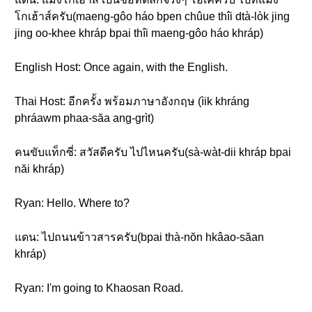
โกเฮ้าส์ครับ(maeng-gôo háo bpen chûue thîi dtà-lòk jing
jing oo-khee khráp bpai thîi maeng-gôo háo khráp)
English Host: Once again, with the English.
Thai Host: อีกครั้ง พร้อมภาษาอังกฤษ (ìik khráng
phráawm phaa-săa ang-grìt)
คนขับแท็กซี่: สวัสดีครับ ไปไหนครับ(sà-wàt-dii khráp bpai
năi khráp)
Ryan: Hello. Where to?
แดน: ไปถนนข้าวสารครับ(bpai thà-nŏn hkâao-săan
khráp)
Ryan: I'm going to Khaosan Road.