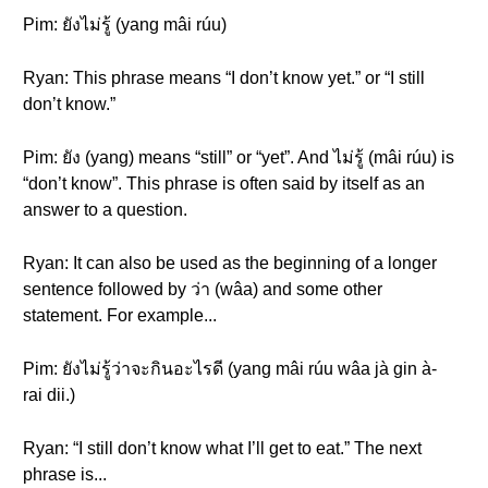
Pim: ยังไม่รู้ (yang mâi rúu)
Ryan: This phrase means “I don’t know yet.” or “I still
don’t know.”
Pim: ยัง (yang) means “still” or “yet”. And ไม่รู้ (mâi rúu) is
“don’t know”. This phrase is often said by itself as an
answer to a question.
Ryan: It can also be used as the beginning of a longer
sentence followed by ว่า (wâa) and some other
statement. For example...
Pim: ยังไม่รู้ว่าจะกินอะไรดี (yang mâi rúu wâa jà gin à-
rai dii.)
Ryan: “I still don’t know what I’ll get to eat.” The next
phrase is...