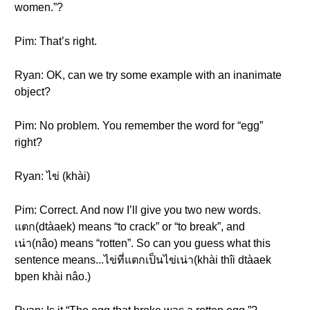
women.”?
Pim: That’s right.
Ryan: OK, can we try some example with an inanimate
object?
Pim: No problem. You remember the word for “egg”
right?
Ryan: ไข่ (khài)
Pim: Correct. And now I’ll give you two new words.
แตก(dtàaek) means “to crack” or “to break”, and
เน่า(nâo) means “rotten”. So can you guess what this
sentence means...ไข่ที่แตกเป็นไข่เน่า(khài thîi dtàaek
bpen khài nâo.)