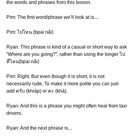
the words and phrases from this lesson.
Pim: The first word/phrase we’ll look at is....
Pim: ไปไหน (bpai nǎi)
Ryan: This phrase is kind of a casual or short way to ask
“Where are you going?”, rather than using the longer ไป
ที่ไหน(bpai nǎi)
Pim: Right. But even though it is short, it is not
necessarily rude. To make it more polite you can just
add ครับ (khráp) or คะ (khá).
Ryan: And this is a phrase you might often hear from taxi
drivers.
Ryan: And the next phrase is...