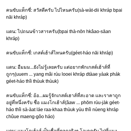
คนขับแท็กซี่: สวัสดีครับ ไปไหนครับ(sà-wàt-dii khráp bpai
năi khráp)
แดน: ไปถนนข้าวสารครับ(bpai thà-nŏn hkâao-săan
khráp)
คนขับแท็กซี่: เกสต์เฮ้าส์ไหนครับ(géet-háo năi khráp)
แดน: อืมมม...ยังไม่รู้เลยครับ แต่อยากพักเกสต์เฮ้าส์ที่
ถูกๆ(uuem ... yang mâi rúu looei khráp dtàae yàak phák
géet-háo thîi thùuk thùuk)
คนขับแท็กซี่: อ้อ...ผมรู้จักเกสต์เฮาส์ที่สะอาด และราคาถูก
อยู่ที่หนึ่งครับ ชื่อ แมงโกเฮ้าส์(âaw ... phŏm rúu-jàk géet-
háo thîi sà-àat láe raa-khaa thùuk yùu thîi nùeng khráp
chûue maeng-gôo háo)
แดน: แมงโกเฮ้าส์ เป็นชื่อที่ตลกจริงๆ โอเคครับ ไปที่แมง