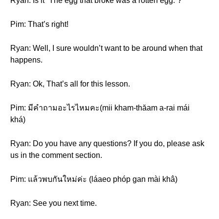
Ryan: Is it “The egg that broke was a rotten egg.”?
Pim: That’s right!
Ryan: Well, I sure wouldn’t want to be around when that
happens.
Ryan: Ok, That’s all for this lesson.
Pim: มีคำถามอะไรไหมคะ(mii kham-thăam a-rai mái
khá)
Ryan: Do you have any questions? If you do, please ask
us in the comment section.
Pim: แล้วพบกันใหม่ค่ะ (láaeo phóp gan mài khâ)
Ryan: See you next time.