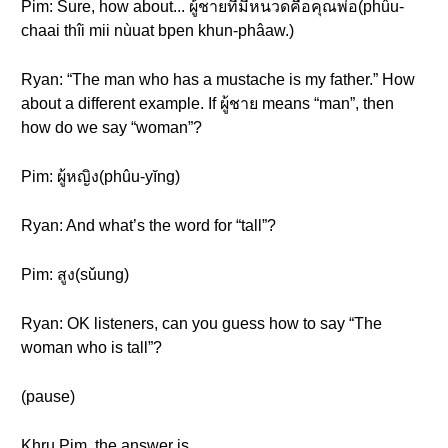
Pim: Sure, how about... ผู้ชายที่มีหนวดคือคุณพ่อ(phûu-
chaai thîi mii nùuat bpen khun-phâaw.)
Ryan: “The man who has a mustache is my father.” How
about a different example. If ผู้ชาย means “man”, then
how do we say “woman”?
Pim: ผู้หญิง(phûu-yĭng)
Ryan: And what’s the word for “tall”?
Pim: สูง(sǔung)
Ryan: OK listeners, can you guess how to say “The
woman who is tall”?
(pause)
Khru Pim, the answer is...