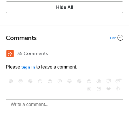
Hide All
Comments
Hide
35 Comments
Please
to leave a comment.
Sign In
😄
😳
😁
😒
😎
😠
😆
😅
😉
😭
😇
😴
❤️
👍
😮
😈