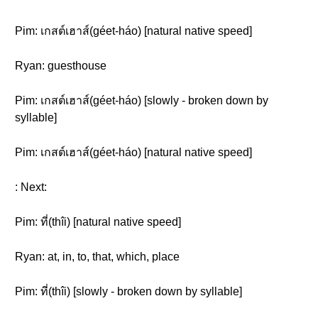
Pim: เกสต์เฮาส์(géet-háo) [natural native speed]
Ryan: guesthouse
Pim: เกสต์เฮาส์(géet-háo) [slowly - broken down by
syllable]
Pim: เกสต์เฮาส์(géet-háo) [natural native speed]
: Next:
Pim: ที่(thîi) [natural native speed]
Ryan: at, in, to, that, which, place
Pim: ที่(thîi) [slowly - broken down by syllable]