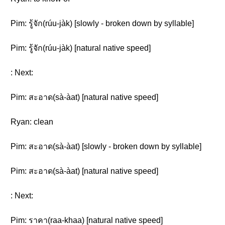
Pim: รู้จัก(rúu-jàk) [slowly - broken down by syllable]
Pim: รู้จัก(rúu-jàk) [natural native speed]
: Next:
Pim: สะอาด(sà-àat) [natural native speed]
Ryan: clean
Pim: สะอาด(sà-àat) [slowly - broken down by syllable]
Pim: สะอาด(sà-àat) [natural native speed]
: Next:
Pim: ราคา(raa-khaa) [natural native speed]