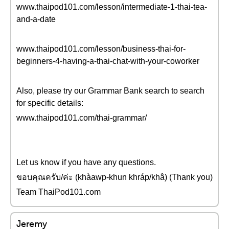
www.thaipod101.com/lesson/intermediate-1-thai-tea-
and-a-date
www.thaipod101.com/lesson/business-thai-for-
beginners-4-having-a-thai-chat-with-your-coworker
Also, please try our Grammar Bank search to search
for specific details:
www.thaipod101.com/thai-grammar/
Let us know if you have any questions.
ขอบคุณครับ/ค่ะ (khàawp-khun khráp/khâ) (Thank you)
Team ThaiPod101.com
Jeremy