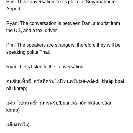
Pim: This conversation takes place at Suvarnabhumi
Airport.
Ryan: The conversation is between Dan, a tourist from
the US, and a taxi driver.
Pim: The speakers are strangers, therefore they will be
speaking polite Thai.
Ryan: Let’s listen to the conversation.
คนขับแท็กซี่: สวัสดีครับ ไปไหนครับ(sà-wàt-dii khráp bpai
năi khráp)
แดน: ไปถนนข้าวสารครับ(bpai thà-nŏn hkâao-săan
khráp)
(เสียงรถวิ่ง)