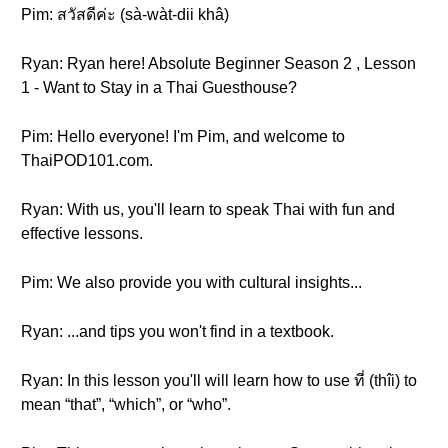
Pim: สวัสดีค่ะ (sà-wàt-dii khâ)
Ryan: Ryan here! Absolute Beginner Season 2 , Lesson
1 - Want to Stay in a Thai Guesthouse?
Pim: Hello everyone! I'm Pim, and welcome to
ThaiPOD101.com.
Ryan: With us, you'll learn to speak Thai with fun and
effective lessons.
Pim: We also provide you with cultural insights...
Ryan: ...and tips you won't find in a textbook.
Ryan: In this lesson you'll will learn how to use ที่ (thîi) to
mean “that”, “which”, or “who”.