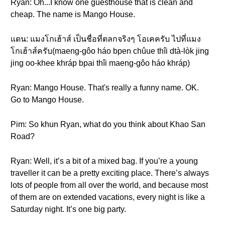
Ryan: Oh...I know one guesthouse that is clean and
cheap. The name is Mango House.
แดน: แมงโกเฮ้าส์ เป็นชื่อที่ตลกจริงๆ โอเคครับ ไปที่แมง
โกเฮ้าส์ครับ(maeng-gôo háo bpen chûue thîi dtà-lòk jing
jing oo-khee khráp bpai thîi maeng-gôo háo khráp)
Ryan: Mango House. That's really a funny name. OK.
Go to Mango House.
Pim: So khun Ryan, what do you think about Khao San
Road?
Ryan: Well, it’s a bit of a mixed bag. If you’re a young
traveller it can be a pretty exciting place. There’s always
lots of people from all over the world, and because most
of them are on extended vacations, every night is like a
Saturday night. It’s one big party.