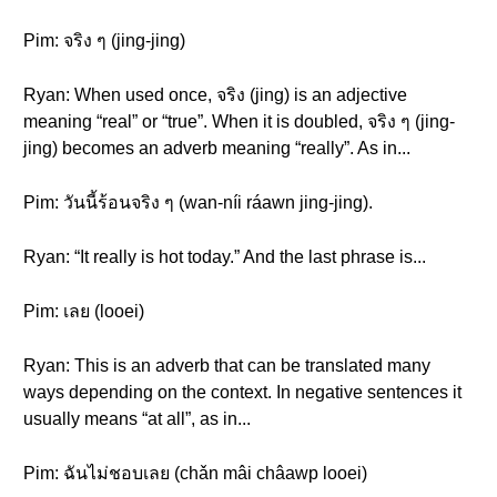
Pim: จริง ๆ (jing-jing)
Ryan: When used once, จริง (jing) is an adjective
meaning “real” or “true”. When it is doubled, จริง ๆ (jing-
jing) becomes an adverb meaning “really”. As in...
Pim: วันนี้ร้อนจริง ๆ (wan-níi ráawn jing-jing).
Ryan: “It really is hot today.” And the last phrase is...
Pim: เลย (looei)
Ryan: This is an adverb that can be translated many
ways depending on the context. In negative sentences it
usually means “at all”, as in...
Pim: ฉันไม่ชอบเลย (chǎn mâi châawp looei)