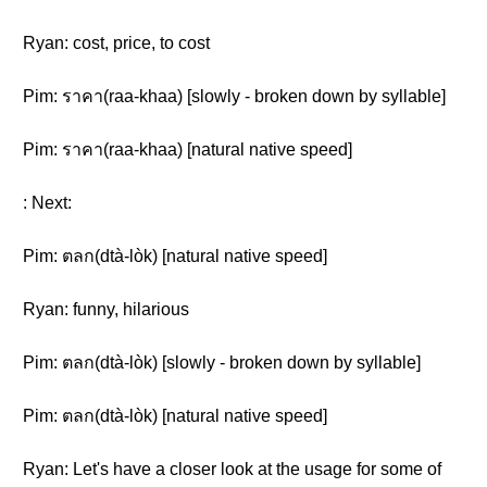
Ryan: cost, price, to cost
Pim: ราคา(raa-khaa) [slowly - broken down by syllable]
Pim: ราคา(raa-khaa) [natural native speed]
: Next:
Pim: ตลก(dtà-lòk) [natural native speed]
Ryan: funny, hilarious
Pim: ตลก(dtà-lòk) [slowly - broken down by syllable]
Pim: ตลก(dtà-lòk) [natural native speed]
Ryan: Let's have a closer look at the usage for some of