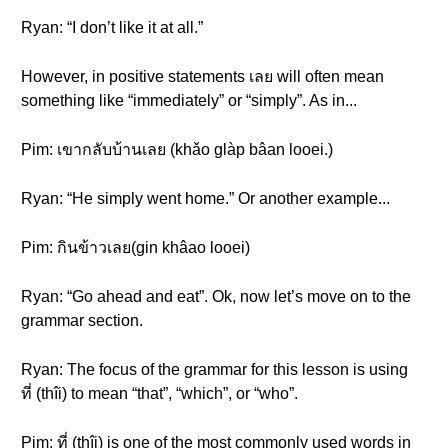
Ryan: “I don’t like it at all.”
However, in positive statements เลย will often mean
something like “immediately” or “simply”. As in...
Pim: เขากลับบ้านเลย (khǎo glàp bâan looei.)
Ryan: “He simply went home.” Or another example...
Pim: กินข้าวเลย(gin khâao looei)
Ryan: “Go ahead and eat”. Ok, now let’s move on to the
grammar section.
Ryan: The focus of the grammar for this lesson is using
ที่ (thîi) to mean “that”, “which”, or “who”.
Pim: ที่ (thîi) is one of the most commonly used words in