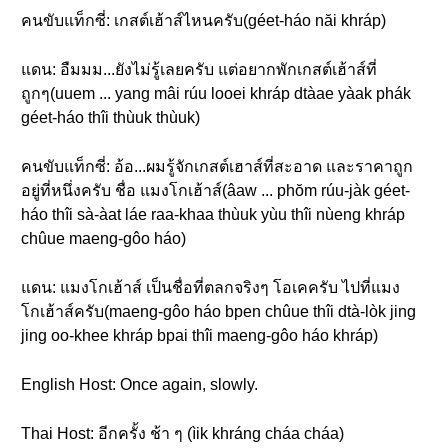
คนขับแท็กซี่: เกสต์เฮ้าส์ไหนครับ(géet-háo năi khráp)
แดน: อืมมม...ยังไม่รู้เลยครับ แต่อยากพักเกสต์เฮ้าส์ที่
ถูกๆ(uuem ... yang mâi rúu looei khráp dtàae yàak phák
géet-háo thîi thùuk thùuk)
คนขับแท็กซี่: อ้อ...ผมรู้จักเกสต์เฮาส์ที่สะอาด และราคาถูก
อยู่ที่หนึ่งครับ ชื่อ แมงโกเฮ้าส์(âaw ... phŏm rúu-jàk géet-
háo thîi sà-àat láe raa-khaa thùuk yùu thîi nùeng khráp
chûue maeng-gôo háo)
แดน: แมงโกเฮ้าส์ เป็นชื่อที่ตลกจริงๆ โอเคครับ ไปที่แมง
โกเฮ้าส์ครับ(maeng-gôo háo bpen chûue thîi dtà-lòk jing
jing oo-khee khráp bpai thîi maeng-gôo háo khráp)
English Host: Once again, slowly.
Thai Host: อีกครั้ง ช้า ๆ (ìik khráng cháa cháa)