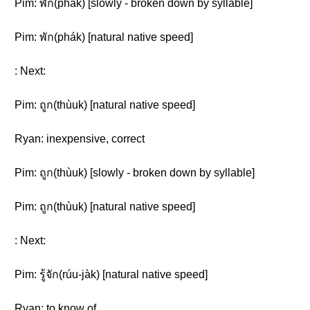
Pim: พัก(phák) [slowly - broken down by syllable]
Pim: พัก(phák) [natural native speed]
: Next:
Pim: ถูก(thùuk) [natural native speed]
Ryan: inexpensive, correct
Pim: ถูก(thùuk) [slowly - broken down by syllable]
Pim: ถูก(thùuk) [natural native speed]
: Next:
Pim: รู้จัก(rúu-jàk) [natural native speed]
Ryan: to know of