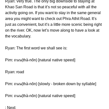
Ryan: Very true. The only big downside to staying at
Khao San Road is that it’s not so peaceful with all the
activity going on. If you want to stay in the same general
area you might want to check out Phra Athit Road. It’s
just as convenient, but it’s a little more scenic being right
on the river. OK, now let’s move along to have a look at
the vocabulary.
Ryan: The first word we shall see is:
Pim: ถนน(thà-nŏn) [natural native speed]
Ryan: road
Pim: ถนน(thà-nŏn) [slowly - broken down by syllable]
Pim: ถนน(thà-nŏn) [natural native speed]
: Next: