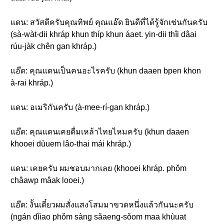
แดน: สวัสดีครับคุณทิพย์ คุณแอ๊ด ยินดีที่ได้รู้จักเช่นกันครับ
(sà-wàt-dii khráp khun thíp khun áaet. yin-dii thîi dâai
rúu-jàk chên gan khráp.)
แอ๊ด: คุณแดนเป็นคนอะไรครับ (khun daaen bpen khon
à-rai khráp.)
แดน: อเมริกันครับ (à-mee-rí-gan khráp.)
แอ๊ด: คุณแดนเคยดื่มเหล้าไทยไหมครับ (khun daaen
khooei dùuem lâo-thai mái khráp.)
แดน: เคยครับ ผมชอบมากเลย (khooei khráp. phǒm
châawp mâak looei.)
แอ๊ด: งั้นเดี๋ยวผมสั่งแสงโสมมาขวดหนึ่งแล้วกันนะครับ
(ngán dǐiao phǒm sàng sǎaeng-sǒom maa khùuat