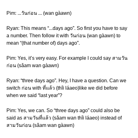
Pim: ...วันก่อน ... (wan gàawn)
Ryan: This means “...days ago”. So first you have to say
a number. Then follow it with วันก่อน (wan gàawn) to
mean “(that number of) days ago”.
Pim: Yes, it’s very easy. For example I could say สามวัน
ก่อน (sǎam wan gàawn)
Ryan: “three days ago”. Hey, I have a question. Can we
switch ก่อน with ที่แล้ว (thîi láaeo)like we did before
when we said “last year”?
Pim: Yes, we can. So “three days ago” could also be
said as สามวันที่แล้ว (sǎam wan thîi láaeo) instead of
สามวันก่อน (sǎam wan gàawn)