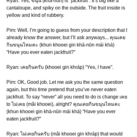
Ryan: Yes, ขนุน (khà-nŭn) is “jackfruit”. It’s big like a
cantaloupe, and spiky on the outside. The fruit inside is
yellow and kind of rubbery.
Pim: Well, I’m going to guess from your description that I
already know the answer, but I’ll ask anyways... คุณเคย
กินขนุนไหมคะ (khun khooei gin khà-nŭn mái khá)
“Have you ever eaten jackfruit?”
Ryan: เคยกินครับ (khooei gin khráp) “Yes, I have”.
Pim: OK, Good job. Let me ask you the same question
again, but this time pretend that you’ve never eaten
jackfruit. To say “never” all you need to do is change เคย
to ไม่เคย (mâi khooei), alright? คุณเคยกินขนุนไหมคะ
(khun khooei gin khà-nŭn mái khá) “Have you ever
eaten jackfruit?”
Ryan: ไม่เคยกินครับ (mâi khooei gin khráp) that would