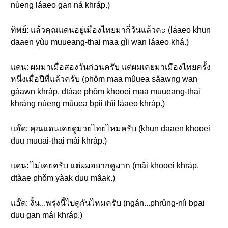
nùeng láaeo gan ná khráp.)
ทิพย์: แล้วคุณแดนอยู่เมืองไทยมากี่วันแล้วคะ (láaeo khun
daaen yùu muueang-thai maa gìi wan láaeo khá.)
แดน: ผมมาเมื่อสองวันก่อนครับ แต่ผมเคยมาเมืองไทยครั้ง
หนึ่งเมื่อปีที่แล้วครับ (phǒm maa mûuea sǎawng wan
gàawn khráp. dtàae phǒm khooei maa muueang-thai
khráng nùeng mûuea bpii thîi láaeo khráp.)
แอ๊ด: คุณแดนเคยดูมวยไทยไหมครับ (khun daaen khooei
duu muuai-thai mái khráp.)
แดน: ไม่เคยครับ แต่ผมอยากดูมาก (mâi khooei khráp.
dtàae phǒm yàak duu mâak.)
แอ๊ด: งั้น...พรุ่งนี้ไปดูกันไหมครับ (ngán...phrûng-níi bpai
duu gan mái khráp.)