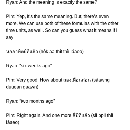
Ryan: And the meaning is exactly the same?
Pim: Yep, it’s the same meaning. But, there’s even
more. We can use both of these formulas with the other
time units, as well. So can you guess what it means if I
say
หกอาทิตย์ที่แล้ว (hòk aa-thít thîi láaeo)
Ryan: “six weeks ago”
Pim: Very good. How about สองเดือนก่อน (sǎawng
duuean gàawn)
Ryan: “two months ago”
Pim: Right again. And one more สี่ปีที่แล้ว (sìi bpii thîi
láaeo)