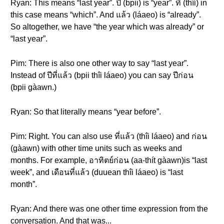
Ryan: This means “last year”. ปี (bpii) is “year”. ที่ (thîi) in
this case means “which”. And แล้ว (láaeo) is “already”.
So altogether, we have “the year which was already” or
“last year”.
Pim: There is also one other way to say “last year”.
Instead of ปีที่แล้ว (bpii thîi láaeo) you can say ปีก่อน
(bpii gàawn.)
Ryan: So that literally means “year before”.
Pim: Right. You can also use ที่แล้ว (thîi láaeo) and ก่อน
(gàawn) with other time units such as weeks and
months. For example, อาทิตย์ก่อน (aa-thít gàawn)is “last
week”, and เดือนที่แล้ว (duuean thîi láaeo) is “last
month”.
Ryan: And there was one other time expression from the
conversation. And that was...