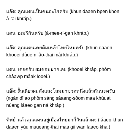
แอ๊ด: คุณแดนเป็นคนอะไรครับ (khun daaen bpen khon
à-rai khráp.)
แดน: อเมริกันครับ (à-mee-rí-gan khráp.)
แอ๊ด: คุณแดนเคยดื่มเหล้าไทยไหมครับ (khun daaen
khooei dùuem lâo-thai mái khráp.)
แดน: เคยครับ ผมชอบมากเลย (khooei khráp. phǒm
châawp mâak looei.)
แอ๊ด: งั้นเดี๋ยวผมสั่งแสงโสมมาขวดหนึ่งแล้วกันนะครับ
(ngán dǐiao phǒm sàng sǎaeng-sǒom maa khùuat
nùeng láaeo gan ná khráp.)
ทิพย์: แล้วคุณแดนอยู่เมืองไทยมากี่วันแล้วคะ (láaeo khun
daaen yùu muueang-thai maa gìi wan láaeo khá.)