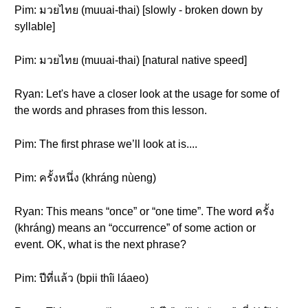
Pim: มวยไทย (muuai-thai) [slowly - broken down by
syllable]
Pim: มวยไทย (muuai-thai) [natural native speed]
Ryan: Let's have a closer look at the usage for some of
the words and phrases from this lesson.
Pim: The first phrase we’ll look at is....
Pim: ครั้งหนึ่ง (khráng nùeng)
Ryan: This means “once” or “one time”. The word ครั้ง
(khráng) means an “occurrence” of some action or
event. OK, what is the next phrase?
Pim: ปีที่แล้ว (bpii thîi láaeo)