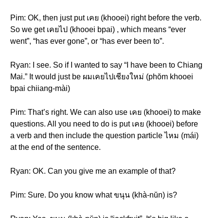
Pim: OK, then just put เคย (khooei) right before the verb.
So we get เคยไป (khooei bpai) , which means “ever
went”, “has ever gone”, or “has ever been to”.
Ryan: I see. So if I wanted to say “I have been to Chiang
Mai.” It would just be ผมเคยไปเชียงใหม่ (phŏm khooei
bpai chiiang-mài)
Pim: That’s right. We can also use เคย (khooei) to make
questions. All you need to do is put เคย (khooei) before
a verb and then include the question particle ไหม (mái)
at the end of the sentence.
Ryan: OK. Can you give me an example of that?
Pim: Sure. Do you know what ขนุน (khà-nŭn) is?