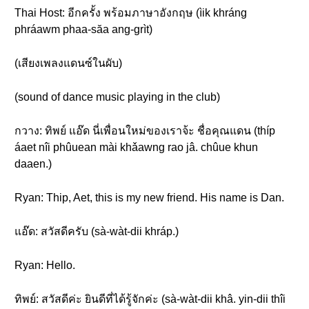
Thai Host: อีกครั้ง พร้อมภาษาอังกฤษ (ìik khráng
phráawm phaa-săa ang-grìt)
(เสียงเพลงแดนซ์ในผับ)
(sound of dance music playing in the club)
กวาง: ทิพย์ แอ๊ด นี่เพื่อนใหม่ของเราจ้ะ ชื่อคุณแดน (thíp
áaet nîi phûuean mài khǎawng rao jâ. chûue khun
daaen.)
Ryan: Thip, Aet, this is my new friend. His name is Dan.
แอ๊ด: สวัสดีครับ (sà-wàt-dii khráp.)
Ryan: Hello.
ทิพย์: สวัสดีค่ะ ยินดีที่ได้รู้จักค่ะ (sà-wàt-dii khâ. yin-dii thîi