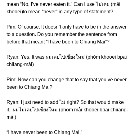
mean “No, I’ve never eaten it.” Can I use ไม่เคย (mâi
khooei)to mean “never” in any type of statement?
Pim: Of course. It doesn’t only have to be in the answer
to a question. Do you remember the sentence from
before that meant “I have been to Chiang Mai”?
Ryan: Yes. It was ผมเคยไปเชียงใหม่ (phŏm khooei bpai
chiiang-mài)
Pim: Now can you change that to say that you’ve never
been to Chiang Mai?
Ryan: I just need to add ไม่ right? So that would make
it...ผมไม่เคยไปเชียงใหม่ (phŏm mâi khooei bpai chiiang-
mài)
“I have never been to Chiang Mai.”