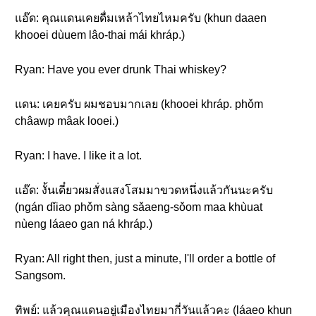
แอ๊ด: คุณแดนเคยดื่มเหล้าไทยไหมครับ (khun daaen
khooei dùuem lâo-thai mái khráp.)
Ryan: Have you ever drunk Thai whiskey?
แดน: เคยครับ ผมชอบมากเลย (khooei khráp. phǒm
châawp mâak looei.)
Ryan: I have. I like it a lot.
แอ๊ด: งั้นเดี๋ยวผมสั่งแสงโสมมาขวดหนึ่งแล้วกันนะครับ
(ngán dǐiao phǒm sàng sǎaeng-sǒom maa khùuat
nùeng láaeo gan ná khráp.)
Ryan: All right then, just a minute, I'll order a bottle of
Sangsom.
ทิพย์: แล้วคุณแดนอยู่เมืองไทยมากี่วันแล้วคะ (láaeo khun